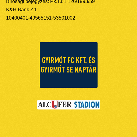
Bírósági bejegyzés: Pk.T.61.126/1993/59
K&H Bank Zrt.
10400401-49565151-53501002