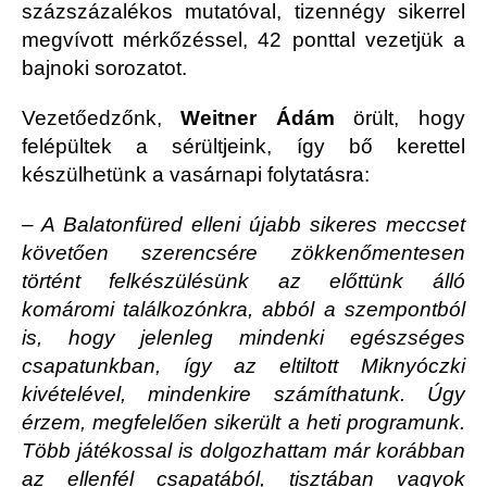
százszázalékos mutatóval, tizennégy sikerrel
megvívott mérkőzéssel, 42 ponttal vezetjük a
bajnoki sorozatot.
Vezetőedzőnk,
Weitner Ádám
örült, hogy
felépültek a sérültjeink, így bő kerettel
készülhetünk a vasárnapi folytatásra:
– A Balatonfüred elleni újabb sikeres meccset
követően szerencsére zökkenőmentesen
történt felkészülésünk az előttünk álló
komáromi találkozónkra, abból a szempontból
is, hogy jelenleg mindenki egészséges
csapatunkban, így a
z eltiltott Miknyóczki
kivételével, mindenkire számíthatunk.
Úgy
érzem, megfelelően sikerült a heti programunk.
Több játékossal is dolgozhattam már korábban
az ellenfél csapatából, tisztában vagy
ok