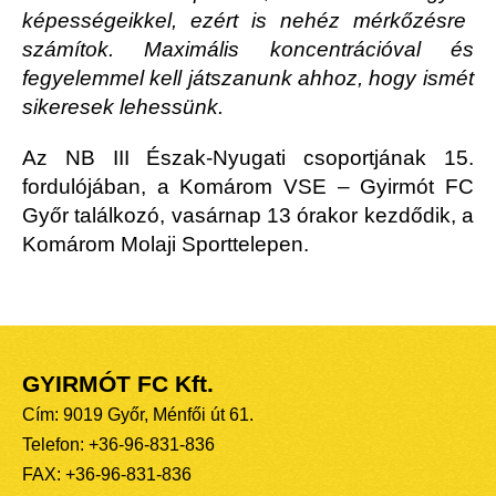
képességeikkel, ezért is nehéz mérkőzésre
számítok. Maximális koncentrációval é
s
fegyelemmel kell játszanunk ahhoz, hogy ismét
sikeresek lehessünk.
Az NB III Észak-Nyugati csoportjának 15.
fordulójában, a Komárom VSE – Gyirmót FC
Győr találkozó, vasárnap 13 órakor kezdődik, a
Komárom Molaji Sporttelepen.
GYIRMÓT FC Kft.
Cím: 9019 Győr, Ménfői út 61.
Telefon: +36-96-831-836
FAX: +36-96-831-836