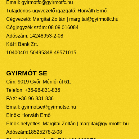
Email: gyirmotfc@gyirmotfc.hu
Tulajdonos-ügyvezető igazgató: Horváth Ernő
Cégvezető: Margitai Zoltán | margitai@gyirmotfc.hu
Cégjegyzék szám: 08 09 016084
Adószám: 14248953-2-08
K&H Bank Zrt.
10400401-50495348-49571015
GYIRMÓT SE
Cím: 9019 Győr, Ménfői út 61.
Telefon: +36-96-831-836
FAX: +36-96-831-836
Email: gyirmotse@gyirmotse.hu
Elnök: Horváth Ernő
Elnök-helyettes: Margitai Zoltán | margitai@gyirmotfc.hu
Adószám:18525278-2-08