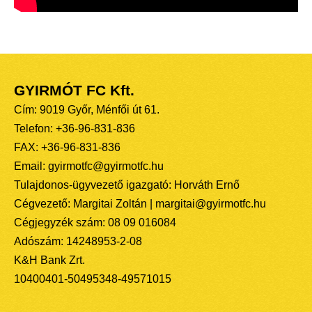
GYIRMÓT FC Kft.
Cím: 9019 Győr, Ménfői út 61.
Telefon: +36-96-831-836
FAX: +36-96-831-836
Email: gyirmotfc@gyirmotfc.hu
Tulajdonos-ügyvezető igazgató: Horváth Ernő
Cégvezető: Margitai Zoltán | margitai@gyirmotfc.hu
Cégjegyzék szám: 08 09 016084
Adószám: 14248953-2-08
K&H Bank Zrt.
10400401-50495348-49571015