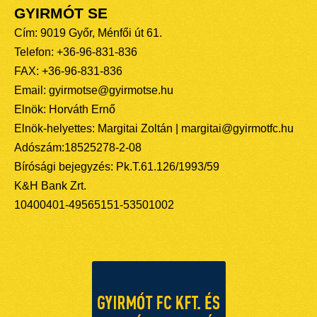
GYIRMÓT SE
Cím: 9019 Győr, Ménfői út 61.
Telefon: +36-96-831-836
FAX: +36-96-831-836
Email: gyirmotse@gyirmotse.hu
Elnök: Horváth Ernő
Elnök-helyettes: Margitai Zoltán | margitai@gyirmotfc.hu
Adószám:18525278-2-08
Bírósági bejegyzés: Pk.T.61.126/1993/59
K&H Bank Zrt.
10400401-49565151-53501002