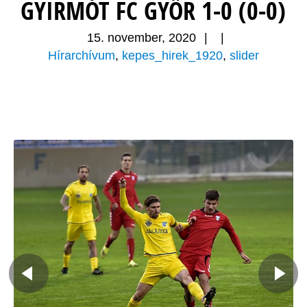
GYIRMÓT FC GYŐR 1-0 (0-0)
15. november, 2020
|
|
Hírarchívum
,
kepes_hirek_1920
,
slider