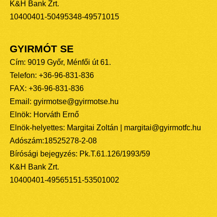
K&H Bank Zrt.
10400401-50495348-49571015
GYIRMÓT SE
Cím: 9019 Győr, Ménfői út 61.
Telefon: +36-96-831-836
FAX: +36-96-831-836
Email: gyirmotse@gyirmotse.hu
Elnök: Horváth Ernő
Elnök-helyettes: Margitai Zoltán | margitai@gyirmotfc.hu
Adószám:18525278-2-08
Bírósági bejegyzés: Pk.T.61.126/1993/59
K&H Bank Zrt.
10400401-49565151-53501002