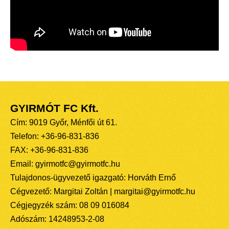
GYIRMÓT FC Kft.
Cím: 9019 Győr, Ménfői út 61.
Telefon: +36-96-831-836
FAX: +36-96-831-836
Email: gyirmotfc@gyirmotfc.hu
Tulajdonos-ügyvezető igazgató: Horváth Ernő
Cégvezető: Margitai Zoltán | margitai@gyirmotfc.hu
Cégjegyzék szám: 08 09 016084
Adószám: 14248953-2-08