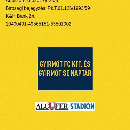
Adószám:18525278-2-08
Bírósági bejegyzés: Pk.T.61.126/1993/59
K&H Bank Zrt.
10400401-49565151-53501002