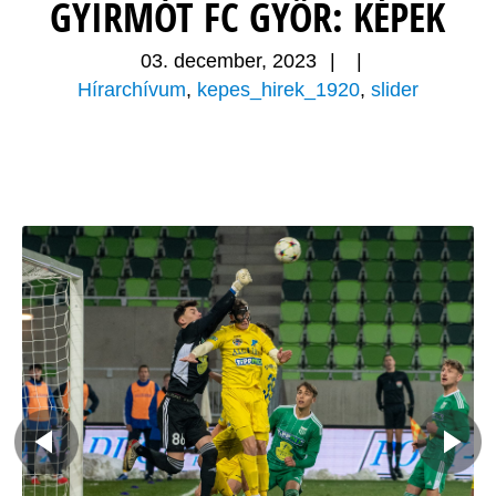
GYIRMÓT FC GYŐR: KÉPEK
03. december, 2023
|
|
Hírarchívum
,
kepes_hirek_1920
,
slider