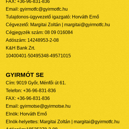
FAX: +36-96-831-836
Email: gyirmotfc@gyirmotfc.hu
Tulajdonos-ügyvezető igazgató: Horváth Ernő
Cégvezető: Margitai Zoltán | margitai@gyirmotfc.hu
Cégjegyzék szám: 08 09 016084
Adószám: 14248953-2-08
K&H Bank Zrt.
10400401-50495348-49571015
GYIRMÓT SE
Cím: 9019 Győr, Ménfői út 61.
Telefon: +36-96-831-836
FAX: +36-96-831-836
Email: gyirmotse@gyirmotse.hu
Elnök: Horváth Ernő
Elnök-helyettes: Margitai Zoltán | margitai@gyirmotfc.hu