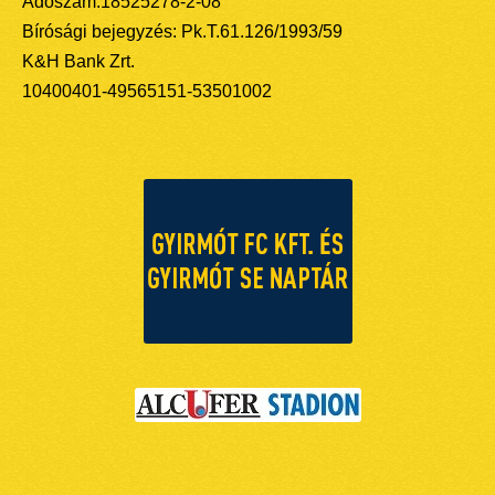
Adószám:18525278-2-08
Bírósági bejegyzés: Pk.T.61.126/1993/59
K&H Bank Zrt.
10400401-49565151-53501002