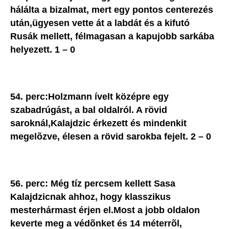
hálálta a bizalmat, mert egy pontos centerezés
után,ügyesen vette át a labdát és a kifutó
Rusák mellett, félmagasan a kapujobb sarkába
helyezett. 1 – 0
54. perc:Holzmann ívelt középre egy
szabadrúgást, a bal oldalról. A rövid
saroknál,Kalajdzic érkezett és mindenkit
megelõzve, élesen a rövid sarokba fejelt. 2 – 0
56. perc: Még tíz percsem kellett Sasa
Kalajdzicnak ahhoz, hogy klasszikus
mesterhármast érjen el.Most a jobb oldalon
keverte meg a védõnket és 14 méterrõl,