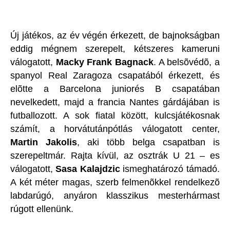
Új játékos, az év végén érkezett, de bajnokságban
eddig mégnem szerepelt, kétszeres kameruni
válogatott,
Macky Frank Bagnack
. A belsõvédõ, a
spanyol Real Zaragoza csapatából érkezett, és
elõtte a Barcelona juniorés B csapatában
nevelkedett, majd a francia Nantes gárdájában is
futballozott. A sok fiatal között, kulcsjátékosnak
számít, a horvátutánpótlás válogatott center,
Martin Jakolis
, aki több belga csapatban is
szerepeltmár. Rajta kívül, az osztrák U 21 – es
válogatott,
Sasa Kalajdzic
ismeghatározó támadó.
A két méter magas, szerb felmenõkkel rendelkezõ
labdarúgó, anyáron klasszikus mesterhármast
rúgott ellenünk.