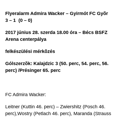
Flyeralarm Admira Wacker – Gyirmót FC Gyõr
3 – 1 (0 – 0)
2017 június 28. szerda 18.00 óra – Bécs BSFZ
Arena centerpálya
felkészülési mérkõzés
Gólszerzõk: Kalajdzic 3 (50. perc, 54. perc, 56.
perc) /Présinger 65. perc
FC Admira Wacker:
Leitner (Kuttin 46. perc) – Zwiershitz (Posch 46.
perc),Wostry (Petlach 46. perc), Maranda (Strauss