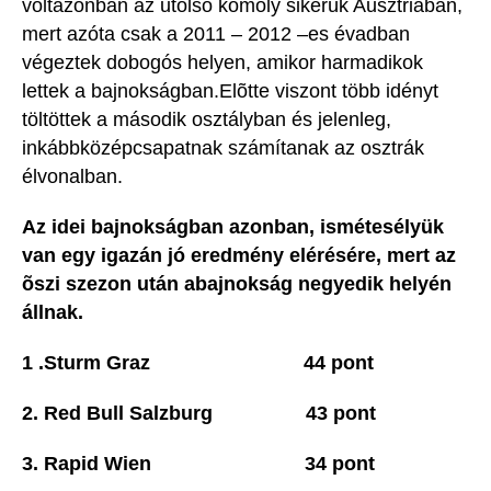
voltazonban az utolsó komoly sikerük Ausztriában,
mert azóta csak a 2011 – 2012 –es évadban
végeztek dobogós helyen, amikor harmadikok
lettek a bajnokságban.Elõtte viszont több idényt
töltöttek a második osztályban és jelenleg,
inkábbközépcsapatnak számítanak az osztrák
élvonalban.
Az idei bajnokságban azonban, ismétesélyük
van egy igazán jó eredmény elérésére, mert az
õszi szezon után abajnokság negyedik helyén
állnak.
1 .Sturm Graz 44 pont
2. Red Bull Salzburg 43 pont
3. Rapid Wien 34 pont