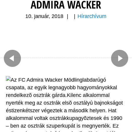
ADMIRA WACKER
10. január, 2018
|
|
Hírarchívum
Az FC Admira Wacker Mödlinglabdarúgó
csapata, az egyik legnagyobb hagyományokkal
rendelkezõ osztrák gárda.Kilenc alkalommal
nyerték meg az osztrák elsõ osztályú bajnokságot
éstizenkétszer végeztek a második helyen. Hat
alkalommal voltak osztrákkupagyõztesek és 1990
– ben az osztrák szuperkupát is megnyerték. Ez