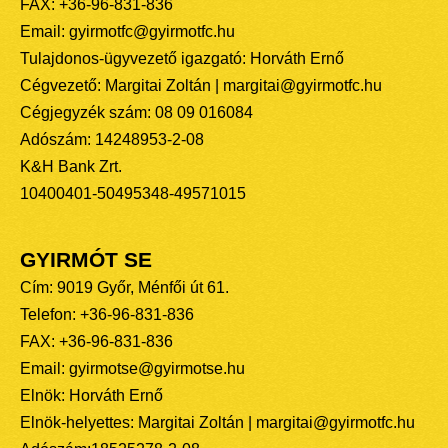
FAX: +36-96-831-836
Email: gyirmotfc@gyirmotfc.hu
Tulajdonos-ügyvezető igazgató: Horváth Ernő
Cégvezető: Margitai Zoltán | margitai@gyirmotfc.hu
Cégjegyzék szám: 08 09 016084
Adószám: 14248953-2-08
K&H Bank Zrt.
10400401-50495348-49571015
GYIRMÓT SE
Cím: 9019 Győr, Ménfői út 61.
Telefon: +36-96-831-836
FAX: +36-96-831-836
Email: gyirmotse@gyirmotse.hu
Elnök: Horváth Ernő
Elnök-helyettes: Margitai Zoltán | margitai@gyirmotfc.hu