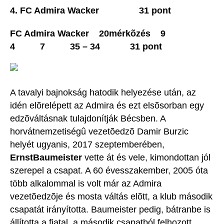
4. FC Admira Wacker 31 pont
FC Admira Wacker 20mérkõzés 9
4 7 35 – 34 31 pont
A tavalyi bajnokság hatodik helyezése után, az
idén elõrelépett az Admira és ezt elsõsorban egy
edzõváltásnak tulajdonítják Bécsben. A
horvátnemzetiségû vezetõedzõ Damir Burzic
helyét ugyanis, 2017 szeptemberében,
ErnstBaumeister
vette át és vele, kimondottan jól
szerepel a csapat. A 60 évesszakember, 2005 óta
több alkalommal is volt már az Admira
vezetõedzõje és mosta váltás elõtt, a klub második
csapatát irányította. Baumeister pedig, bátranbe is
állította a fiatal, a második csapatból felhozott