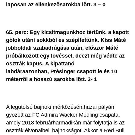
laposan az ellenkezõsarokba lõtt. 3 – 0
65. perc: Egy kicsitmagunkhoz tértünk, a kapott
gólok utáni sokkból és szépítettünk. Kiss Máté
jobboldali szabadrúgása után, elõször Máté
próbálkozott egy lövéssel, deezt még védte az
osztrák kapus.
A kipattanó
labdáraazonban, Présinger csapott le és 10
méterrõl a hosszú sarokba lõtt. 3- 1
A legutolsó bajnoki mérkõzésén,hazai pályán
gyõzött az FC Admira Wacker Mödling csapata,
amely 2018 februárharmadikán már folytatja is az
osztrák élvonalbeli bajnokságot. Akkor a Red Bull