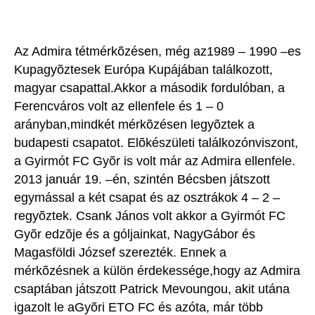
Az Admira tétmérkõzésen, még az1989 – 1990 –es
Kupagyõztesek Európa Kupájában találkozott,
magyar csapattal.Akkor a második fordulóban, a
Ferencváros volt az ellenfele és 1 – 0
arányban,mindkét mérkõzésen legyõztek a
budapesti csapatot. Elõkészületi találkozónviszont,
a Gyirmót FC Gyõr is volt már az Admira ellenfele.
2013 január 19. –én, szintén Bécsben játszott
egymással a két csapat és az osztrákok 4 – 2 –
regyõztek. Csank János volt akkor a Gyirmót FC
Gyõr edzõje és a góljainkat, NagyGábor és
Magasföldi József szerezték. Ennek a
mérkõzésnek a külön érdekessége,hogy az Admira
csaptában játszott Patrick Mevoungou, akit utána
igazolt le aGyõri ETO FC és azóta, már több