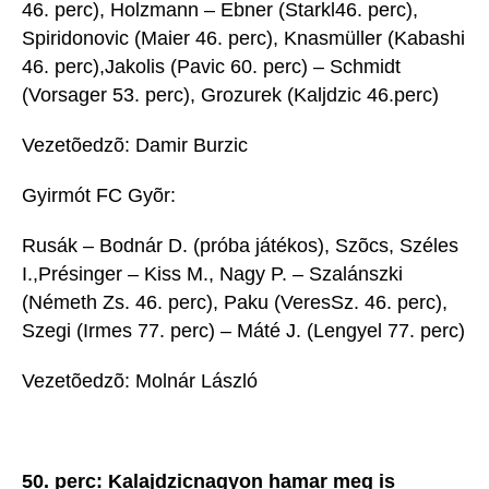
46. perc), Holzmann – Ebner (Starkl46. perc),
Spiridonovic (Maier 46. perc), Knasmüller (Kabashi
46. perc),Jakolis (Pavic 60. perc) – Schmidt
(Vorsager 53. perc), Grozurek (Kaljdzic 46.perc)
Vezetõedzõ: Damir Burzic
Gyirmót FC Gyõr:
Rusák – Bodnár D. (próba játékos), Szõcs, Széles
I.,Présinger – Kiss M., Nagy P. – Szalánszki
(Németh Zs. 46. perc), Paku (VeresSz. 46. perc),
Szegi (Irmes 77. perc) – Máté J. (Lengyel 77. perc)
Vezetõedzõ: Molnár László
50. perc: Kalajdzicnagyon hamar meg is