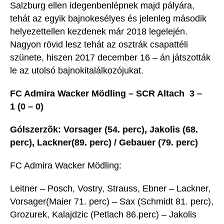
Salzburg ellen idegenbenlépnek majd pályára,
tehát az egyik bajnokesélyes és jelenleg második
helyezettellen kezdenek már 2018 legelején.
Nagyon rövid lesz tehát az osztrák csapattéli
szünete, hiszen 2017 december 16 – án játszották
le az utolsó bajnokitalálkozójukat.
FC Admira Wacker Mödling – SCR Altach 3 –
1 (0 – 0)
Gólszerzõk: Vorsager (54. perc), Jakolis (68.
perc), Lackner(89. perc) / Gebauer (79. perc)
FC Admira Wacker Mödling:
Leitner – Posch, Vostry, Strauss, Ebner – Lackner,
Vorsager(Maier 71. perc) – Sax (Schmidt 81. perc),
Grozurek, Kalajdzic (Petlach 86.perc) – Jakolis