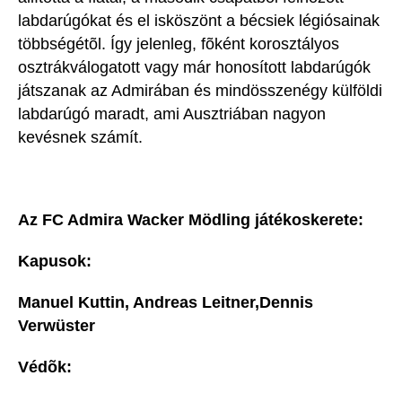
labdarúgókat és el isköszönt a bécsiek légiósainak
többségétõl. Így jelenleg, fõként korosztályos
osztrákválogatott vagy már honosított labdarúgók
játszanak az Admirában és mindösszenégy külföldi
labdarúgó maradt, ami Ausztriában nagyon
kevésnek számít.
Az FC Admira Wacker Mödling játékoskerete:
Kapusok:
Manuel Kuttin, Andreas Leitner,Dennis
Verwüster
Védõk: