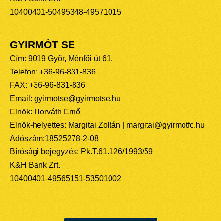
10400401-50495348-49571015
GYIRMÓT SE
Cím: 9019 Győr, Ménfői út 61.
Telefon: +36-96-831-836
FAX: +36-96-831-836
Email: gyirmotse@gyirmotse.hu
Elnök: Horváth Ernő
Elnök-helyettes: Margitai Zoltán | margitai@gyirmotfc.hu
Adószám:18525278-2-08
Bírósági bejegyzés: Pk.T.61.126/1993/59
K&H Bank Zrt.
10400401-49565151-53501002