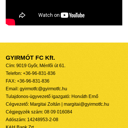
GYIRMÓT FC Kft.
Cím: 9019 Győr, Ménfői út 61.
Telefon: +36-96-831-836
FAX: +36-96-831-836
Email: gyirmotfc@gyirmotfc.hu
Tulajdonos-ügyvezető igazgató: Horváth Ernő
Cégvezető: Margitai Zoltán | margitai@gyirmotfc.hu
Cégjegyzék szám: 08 09 016084
Adószám: 14248953-2-08
K&H Bank Zrt.