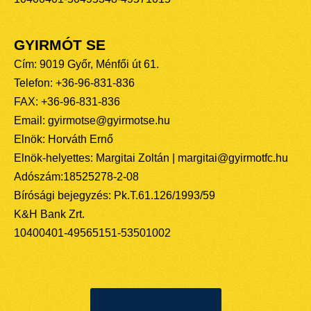
GYIRMÓT SE
Cím: 9019 Győr, Ménfői út 61.
Telefon: +36-96-831-836
FAX: +36-96-831-836
Email: gyirmotse@gyirmotse.hu
Elnök: Horváth Ernő
Elnök-helyettes: Margitai Zoltán | margitai@gyirmotfc.hu
Adószám:18525278-2-08
Bírósági bejegyzés: Pk.T.61.126/1993/59
K&H Bank Zrt.
10400401-49565151-53501002