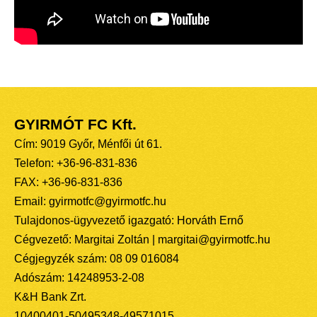
GYIRMÓT FC Kft.
Cím: 9019 Győr, Ménfői út 61.
Telefon: +36-96-831-836
FAX: +36-96-831-836
Email: gyirmotfc@gyirmotfc.hu
Tulajdonos-ügyvezető igazgató: Horváth Ernő
Cégvezető: Margitai Zoltán | margitai@gyirmotfc.hu
Cégjegyzék szám: 08 09 016084
Adószám: 14248953-2-08
K&H Bank Zrt.
10400401-50495348-49571015