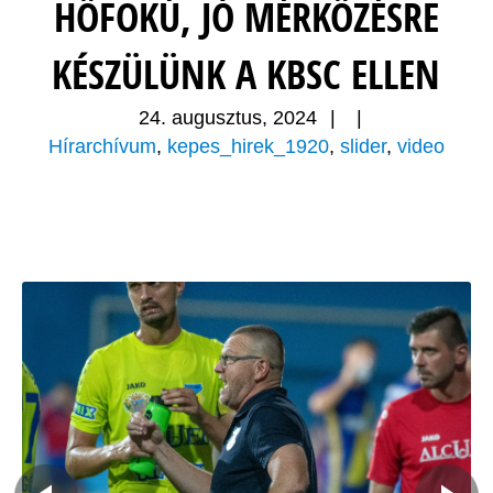
HŐFOKÚ, JÓ MÉRKŐZÉSRE
KÉSZÜLÜNK A KBSC ELLEN
24. augusztus, 2024
|
|
Hírarchívum
,
kepes_hirek_1920
,
slider
,
video