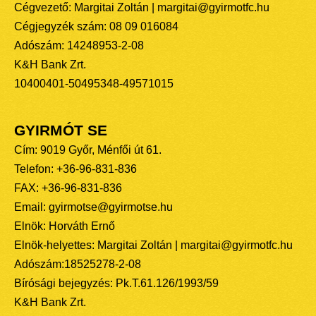
Cégvezető: Margitai Zoltán | margitai@gyirmotfc.hu
Cégjegyzék szám: 08 09 016084
Adószám: 14248953-2-08
K&H Bank Zrt.
10400401-50495348-49571015
GYIRMÓT SE
Cím: 9019 Győr, Ménfői út 61.
Telefon: +36-96-831-836
FAX: +36-96-831-836
Email: gyirmotse@gyirmotse.hu
Elnök: Horváth Ernő
Elnök-helyettes: Margitai Zoltán | margitai@gyirmotfc.hu
Adószám:18525278-2-08
Bírósági bejegyzés: Pk.T.61.126/1993/59
K&H Bank Zrt.