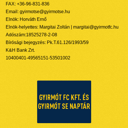
FAX: +36-96-831-836
Email: gyirmotse@gyirmotse.hu
Elnök: Horváth Ernő
Elnök-helyettes: Margitai Zoltán | margitai@gyirmotfc.hu
Adószám:18525278-2-08
Bírósági bejegyzés: Pk.T.61.126/1993/59
K&H Bank Zrt.
10400401-49565151-53501002