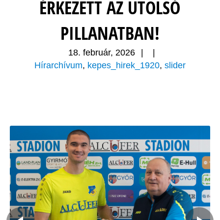
ÉRKEZETT AZ UTOLSÓ
PILLANATBAN!
18. február, 2026
|
|
Hírarchívum
,
kepes_hirek_1920
,
slider