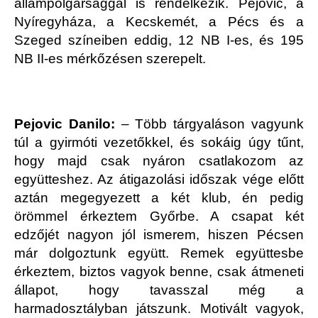
állampolgársággal is rendelkezik. Pejovic, a
Nyíregyháza, a Kecskemét, a Pécs és a
Szeged színeiben eddig, 12 NB I-es, és 195
NB II-es mérkőzésen szerepelt.
Pejovic Danilo:
– Több tárgyaláson vagyunk
túl a gyirmóti vezetőkkel, és sokáig úgy tűnt,
hogy majd csak nyáron csatlakozom az
együtteshez. Az átigazolási időszak vége előtt
aztán megegyezett a két klub, én pedig
örömmel érkeztem Győrbe. A csapat két
edzőjét nagyon jól ismerem, hiszen Pécsen
már dolgoztunk együtt. Remek együttesbe
érkeztem, biztos vagyok benne, csak átmeneti
állapot, hogy tavasszal még a
harmadosztályban játszunk. Motivált vagyok,