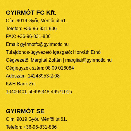
GYIRMÓT FC Kft.
Cím: 9019 Győr, Ménfői út 61.
Telefon: +36-96-831-836
FAX: +36-96-831-836
Email: gyirmotfc@gyirmotfc.hu
Tulajdonos-ügyvezető igazgató: Horváth Ernő
Cégvezető: Margitai Zoltán | margitai@gyirmotfc.hu
Cégjegyzék szám: 08 09 016084
Adószám: 14248953-2-08
K&H Bank Zrt.
10400401-50495348-49571015
GYIRMÓT SE
Cím: 9019 Győr, Ménfői út 61.
Telefon: +36-96-831-836