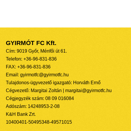
GYIRMÓT FC Kft.
Cím: 9019 Győr, Ménfői út 61.
Telefon: +36-96-831-836
FAX: +36-96-831-836
Email: gyirmotfc@gyirmotfc.hu
Tulajdonos-ügyvezető igazgató: Horváth Ernő
Cégvezető: Margitai Zoltán | margitai@gyirmotfc.hu
Cégjegyzék szám: 08 09 016084
Adószám: 14248953-2-08
K&H Bank Zrt.
10400401-50495348-49571015