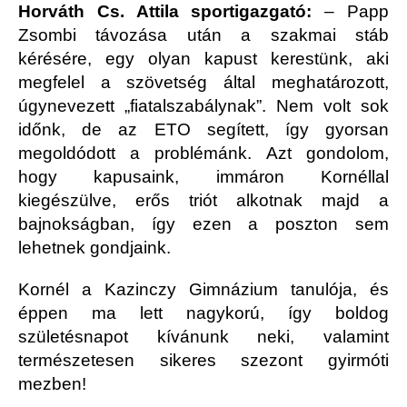
Horváth Cs. Attila sportigazgató:
– Papp
Zsombi távozása után a szakmai stáb
kérésére, egy olyan kapust kerestünk, aki
megfelel a szövetség által meghatározott,
úgynevezett „fiatalszabálynak”. Nem volt sok
időnk, de az ETO segített, így gyorsan
megoldódott a problémánk. Azt gondolom,
hogy kapusaink, immáron Kornéllal
kiegészülve, erős triót alkotnak majd a
bajnokságban, így ezen a poszton sem
lehetnek gondjaink.
Kornél a Kazinczy Gimnázium tanulója, és
éppen ma lett nagykorú, így boldog
születésnapot kívánunk neki, valamint
természetesen sikeres szezont gyirmóti
mezben!