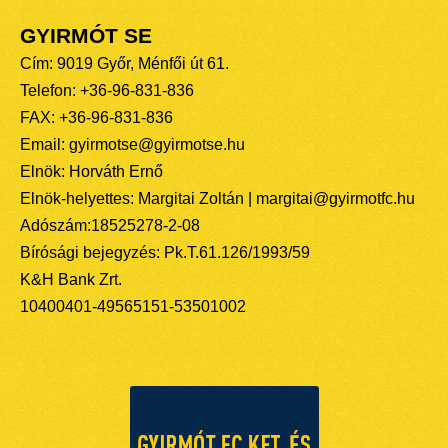
GYIRMÓT SE
Cím: 9019 Győr, Ménfői út 61.
Telefon: +36-96-831-836
FAX: +36-96-831-836
Email: gyirmotse@gyirmotse.hu
Elnök: Horváth Ernő
Elnök-helyettes: Margitai Zoltán | margitai@gyirmotfc.hu
Adószám:18525278-2-08
Bírósági bejegyzés: Pk.T.61.126/1993/59
K&H Bank Zrt.
10400401-49565151-53501002