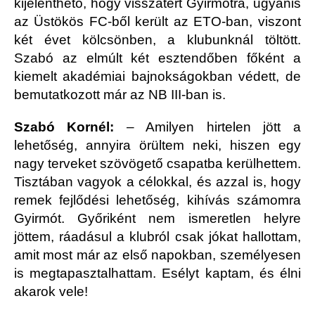
kijelenthető, hogy visszatért Gyirmótra, ugyanis
az Üstökös FC-ből került az ETO-ban, viszont
két évet kölcsönben, a klubunknál töltött.
Szabó az elmúlt két esztendőben főként a
kiemelt akadémiai bajnokságokban védett, de
bemutatkozott már az NB III-ban is.
Szabó Kornél:
– Amilyen hirtelen jött a
lehetőség, annyira örültem neki, hiszen egy
nagy terveket szövögető csapatba kerülhettem.
Tisztában vagyok a célokkal, és azzal is, hogy
remek fejlődési lehetőség, kihívás számomra
Gyirmót. Győriként nem ismeretlen helyre
jöttem, ráadásul a klubról csak jókat hallottam,
amit most már az első napokban, személyesen
is megtapasztalhattam. Esélyt kaptam, és élni
akarok vele!