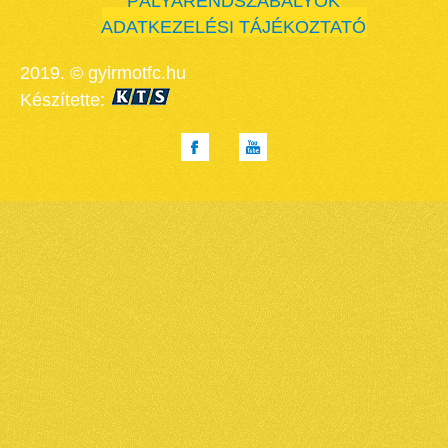
PÁLYARENDSZABÁLYOK
ADATKEZELÉSI TÁJÉKOZTATÓ
2019. © gyirmotfc.hu
Készítette: