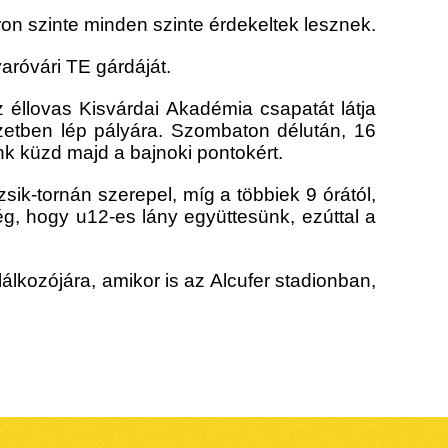
on szinte minden szinte érdekeltek lesznek.
róvári TE gárdáját.
 éllovas Kisvárdai Akadémia csapatát látja
ezetben lép pályára. Szombaton délután, 16
k küzd majd a bajnoki pontokért.
sik-tornán szerepel, míg a többiek 9 órától,
g, hogy u12-es lány együttesünk, ezúttal a
lálkozójára, amikor is az Alcufer stadionban,