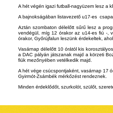
A hét végén igazi futball-nagyüzem lesz a 
A bajnokságában listavezető u17-es csapa
Aztán szombaton délelőtt sűrű lesz a prog
vendégül, míg 12 órakor az u14-es fiú -, 
órakor, Győrújfalun leszünk érdekeltek, ah
Vasárnap délelőtt 10 órától kis korosztályo
a DAC pályán játszanak majd a körzeti Boz
fiúk mezőnyében vetélkedik majd.
A hét vége csúcspontjaként, vasárnap 17 órak
Gyirmót-Zsámbék mérkőzést rendeznek.
Minden érdeklődőt, szurkolót, szülőt, szeret