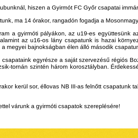
klubunknál, hiszen a Gyirmót FC Győr csapatai immár
tunk, ma 14 órakor, rangadón fogadja a Mosonmagya
ram a gyirmóti pályákon, az u19-es együttesünk az
valamint az u16-os lány csapatunk is hazai körny
ol a megyei bajnokságban élen álló második csapatun
s csapataink egyrésze a saját szervezésű régiós Boz
sik-tornán szintén három korosztályban. Érdekessé
or kerül sor, éllovas NB III-as felnőtt csapatunk ta
ettel várunk a gyirmóti csapatok szereplésére!