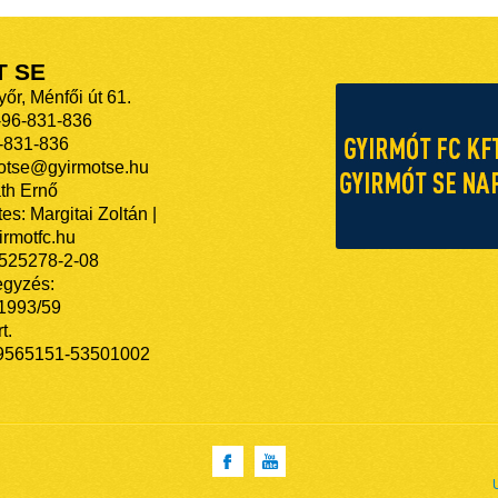
T SE
őr, Ménfői út 61.
-96-831-836
-831-836
motse@gyirmotse.hu
th Ernő
es: Margitai Zoltán |
rmotfc.hu
525278-2-08
egyzés:
/1993/59
t.
9565151-53501002