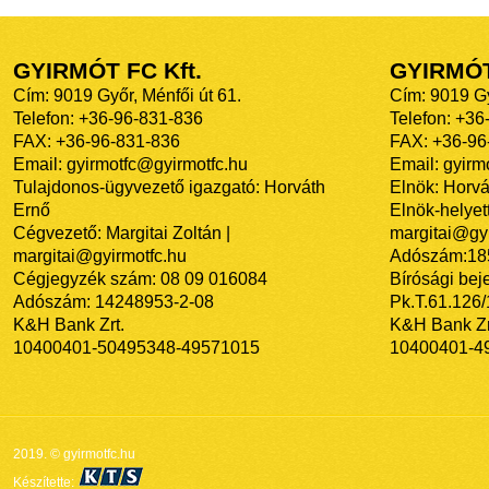
GYIRMÓT FC Kft.
GYIRMÓ
Cím: 9019 Győr, Ménfői út 61.
Cím: 9019 Gy
Telefon: +36-96-831-836
Telefon: +36
FAX: +36-96-831-836
FAX: +36-96
Email: gyirmotfc@gyirmotfc.hu
Email: gyir
Tulajdonos-ügyvezető igazgató: Horváth
Elnök: Horvá
Ernő
Elnök-helyett
Cégvezető: Margitai Zoltán |
margitai@gyi
margitai@gyirmotfc.hu
Adószám:18
Cégjegyzék szám: 08 09 016084
Bírósági bej
Adószám: 14248953-2-08
Pk.T.61.126
K&H Bank Zrt.
K&H Bank Zr
10400401-50495348-49571015
10400401-4
2019. © gyirmotfc.hu
Készítette: