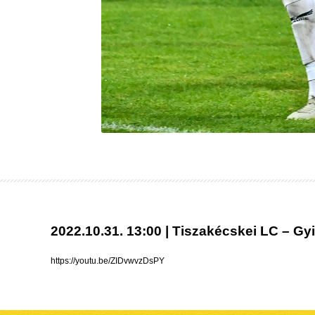
2022.10.31. 13:00 | Tiszakécskei LC – Gyir
https://youtu.be/ZIDvwvzDsPY