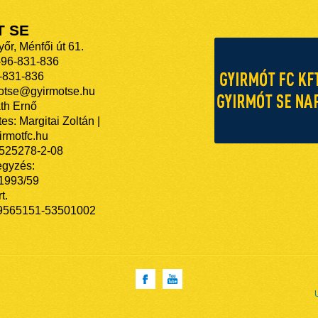
T SE
őr, Ménfői út 61.
-96-831-836
-831-836
motse@gyirmotse.hu
th Ernő
es: Margitai Zoltán |
rmotfc.hu
525278-2-08
egyzés:
/1993/59
t.
9565151-53501002