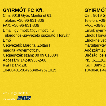
GYIRMÓT FC Kft.
GYIRMÓ
Cím: 9019 Győr, Ménfői út 61.
Cím: 9019 Gy
Telefon: +36-96-831-836
Telefon: +36
FAX: +36-96-831-836
FAX: +36-96
Email: gyirmotfc@gyirmotfc.hu
Email: gyir
Tulajdonos-ügyvezető igazgató: Horváth
Elnök: Horvá
Ernő
Elnök-helyett
Cégvezető: Margitai Zoltán |
margitai@gyi
margitai@gyirmotfc.hu
Adószám:18
Cégjegyzék szám: 08 09 016084
Bírósági bej
Adószám: 14248953-2-08
Pk.T.61.126
K&H Bank Zrt.
K&H Bank Zr
10400401-50495348-49571015
10400401-4
2019. © gyirmotfc.hu
Készítette: