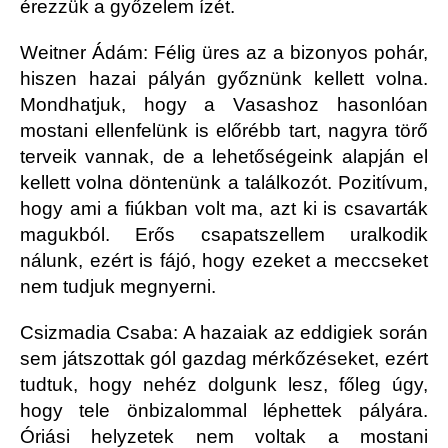
érezzük a győzelem ízét.
Weitner Ádám: Félig üres az a bizonyos pohár,
hiszen hazai pályán győznünk kellett volna.
Mondhatjuk, hogy a Vasashoz hasonlóan
mostani ellenfelünk is előrébb tart, nagyra törő
terveik vannak, de a lehetőségeink alapján el
kellett volna döntenünk a találkozót. Pozitívum,
hogy ami a fiúkban volt ma, azt ki is csavarták
magukból. Erős csapatszellem uralkodik
nálunk, ezért is fájó, hogy ezeket a meccseket
nem tudjuk megnyerni.
Csizmadia Csaba: A hazaiak az eddigiek során
sem játszottak gól gazdag mérkőzéseket, ezért
tudtuk, hogy nehéz dolgunk lesz, főleg úgy,
hogy tele önbizalommal léphettek pályára.
Óriási helyzetek nem voltak a mostani