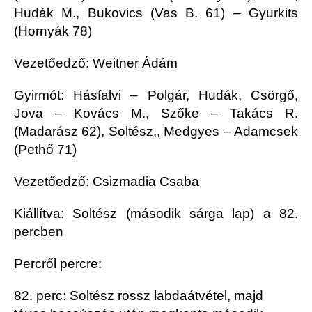
Hudák M., Bukovics (Vas B. 61) – Gyurkits
(Hornyák 78)
Vezetőedző: Weitner Ádám
Gyirmót: Hásfalvi – Polgár, Hudák, Csörgő,
Jova – Kovács M., Szőke – Takács R.
(Madarász 62), Soltész,, Medgyes – Adamcsek
(Pethő 71)
Vezetőedző: Csizmadia Csaba
Kiállítva: Soltész (második sárga lap) a 82.
percben
Percről percre:
82. perc: Soltész rossz labdaátvétel, majd