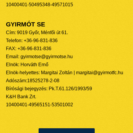
10400401-50495348-49571015
GYIRMÓT SE
Cím: 9019 Győr, Ménfői út 61.
Telefon: +36-96-831-836
FAX: +36-96-831-836
Email: gyirmotse@gyirmotse.hu
Elnök: Horváth Ernő
Elnök-helyettes: Margitai Zoltán | margitai@gyirmotfc.hu
Adószám:18525278-2-08
Bírósági bejegyzés: Pk.T.61.126/1993/59
K&H Bank Zrt.
10400401-49565151-53501002