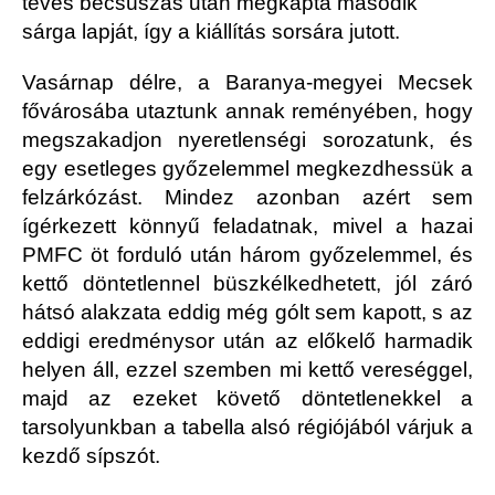
téves becsúszás után megkapta második
sárga lapját, így a kiállítás sorsára jutott.
Vasárnap délre, a Baranya-megyei Mecsek
fővárosába utaztunk annak reményében, hogy
megszakadjon nyeretlenségi sorozatunk, és
egy esetleges győzelemmel megkezdhessük a
felzárkózást. Mindez azonban azért sem
ígérkezett könnyű feladatnak, mivel a hazai
PMFC öt forduló után három győzelemmel, és
kettő döntetlennel büszkélkedhetett, jól záró
hátsó alakzata eddig még gólt sem kapott, s az
eddigi eredménysor után az előkelő harmadik
helyen áll, ezzel szemben mi kettő vereséggel,
majd az ezeket követő döntetlenekkel a
tarsolyunkban a tabella alsó régiójából várjuk a
kezdő sípszót.