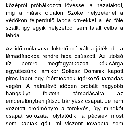
középről próbálkozott lövéssel a hazaiaktól,
míg a másik oldalon Szőke helyzeténél a
védőkön felperdülő labda cm-ekkel a léc fölé
szállt, így egyik helyzetből sem talált célba a
labda.
Az idő múlásával lüktetőbbé vált a játék, de a
támadásokba rendre hiba csúszott. Az utolsó
tíz percre megfogyatkozott kék-sárga
együttesünk, amikor Soltész Dominik kapott
piros lapot egy ígéretesnek ígérkező támadás
végén. A hátralévő időben próbált nagyobb
hangsúlyt fektetni támadásaira az
emberelőnyben játszó bányász csapat, de nem
vezetett eredményre a törekvés, így mindkét
csapat sorozata folytatódik, a pécsiek most
sem kaptak gólt, mi viszont továbbra sem