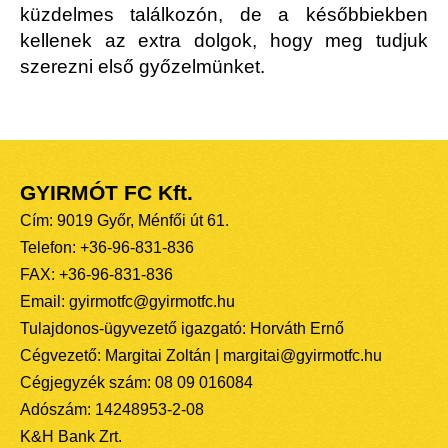
küzdelmes találkozón, de a későbbiekben
kellenek az extra dolgok, hogy meg tudjuk
szerezni első győzelmünket.
GYIRMÓT FC Kft.
Cím: 9019 Győr, Ménfői út 61.
Telefon: +36-96-831-836
FAX: +36-96-831-836
Email: gyirmotfc@gyirmotfc.hu
Tulajdonos-ügyvezető igazgató: Horváth Ernő
Cégvezető: Margitai Zoltán | margitai@gyirmotfc.hu
Cégjegyzék szám: 08 09 016084
Adószám: 14248953-2-08
K&H Bank Zrt.