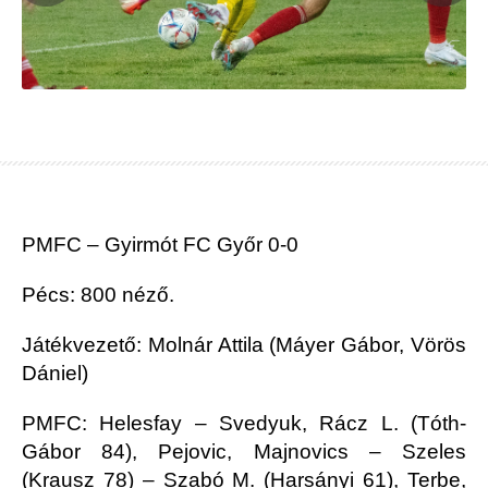
PMFC – Gyirmót FC Győr 0-0
Pécs: 800 néző.
Játékvezető: Molnár Attila (Máyer Gábor, Vörös
Dániel)
PMFC: Helesfay – Svedyuk, Rácz L. (Tóth-
Gábor 84), Pejovic, Majnovics – Szeles
(Krausz 78) – Szabó M. (Harsányi 61), Terbe,