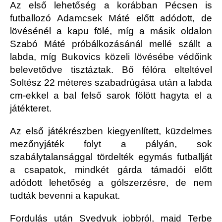
Az első lehetőség a korábban Pécsen is
futballozó Adamcsek Máté előtt adódott, de
lövésénél a kapu fölé, míg a másik oldalon
Szabó Máté próbálkozásánál mellé szállt a
labda, míg Bukovics közeli lövésébe védőink
belevetődve tisztáztak. Bő félóra elteltével
Soltész 22 méteres szabadrúgása után a labda
cm-ekkel a bal felső sarok fölött hagyta el a
játékteret.
Az első játékrészben kiegyenlített, küzdelmes
mezőnyjáték folyt a pályán, sok
szabálytalansággal tördelték egymás futballját
a csapatok, mindkét gárda támadói előtt
adódott lehetőség a gólszerzésre, de nem
tudták bevenni a kapukat.
Fordulás után Svedyuk jobbról, majd Terbe