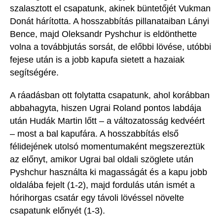
szalasztott el csapatun
k
, akinek büntetőjét
Vukman
Donát hárította.
A hosszabbítás pillanataiban Lányi
Bence
, majd
Oleksandr
Pyshchur
is eldönthette
volna a továbbjutás sorsát, de előbbi lövése, utóbbi
fejese után is a jobb kapufa
sietett a hazaiak
segítségére.
A ráadásban ott folytatta csapatunk, ahol korábban
abbahagyta, hiszen
Ugrai
Roland pontos labdája
után Hudák Martin lőtt – a változatosság kedvéért
– most a bal kapufára. A hosszabbítás első
félidejének utolsó momentumaként megszereztük
az előnyt, amikor
Ugrai
bal oldali szöglete után
Pyshchur
használta ki magasságát és a
kapu jobb
oldalába fejelt (1-2), majd fordulás után ismét a
hórihorgas csatár egy távoli lövéssel növelte
csapatunk előnyét (1-3).