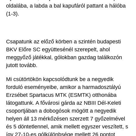
oldalába, a labda a bal kapufáról pattant a hálóba
(1-3).
Csapatunk az előző körben a szintén budapesti
BKV Előre SC együttesénél szerepelt, ahol
meggyőző játékkal, gólokban gazdag találkozón
jutott tovább.
Mi csütörtökön kapcsolódtunk be a negyedik
forduló eseményeibe, amikor a harmadosztályú
Erzsébet Spartacus MTK (ESMTK) otthonába
látogattunk. A fővárosi gárda az NBIII
Dél-Keleti
csoportjában a dobogósok mögött a negyedik
helyen áll 13 mérkőzésen szerzett 7 győzelmével
és 5 döntetlennel, amik mellett egyszer veszített, s
így 27-10-es gólkülönbsége mellett 26 pontot