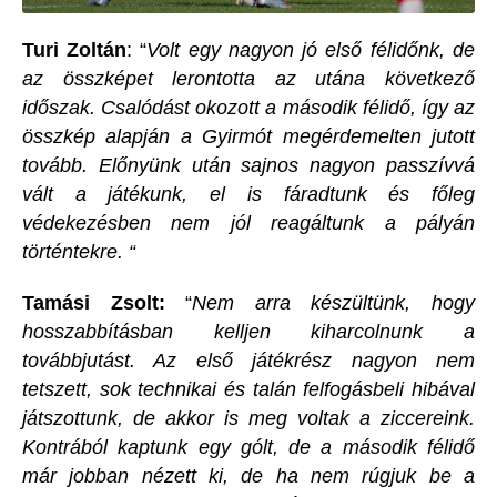
Turi Zoltán
:
“
Volt egy nagyon jó első félidőnk, de
az összképet lerontotta az utána következő
időszak. Csalódást okozott a második félidő, így az
összkép alapján a Gyirmót megérdemelten jutott
tovább. Előnyünk után sajnos nagyon passzívvá
vált a játékunk, el is fáradtunk és főleg
védekezésben nem jól reagáltunk a pályán
történtekre. “
Tamási Zsolt:
“
Nem arra készültünk, hogy
hosszabbításban kelljen kiharcolnunk a
továbbjutást. Az első játékrész nagyon nem
tetszett, sok technikai és talán felfogásbeli hibával
játszottunk, de akkor is meg voltak a ziccereink.
Kontrából kaptunk egy gólt, de a második félidő
már jobban nézett ki,
de ha nem rúgjuk be a