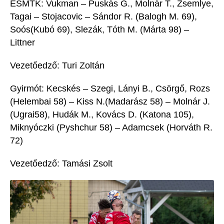
ESMTK:
Vukman
– Puskás G
.,
Molnár T., Zsemlye,
Tagai
–
Stojacovic
– Sándor R.
(Balogh M. 69)
,
Soós
(
Kubó
69)
, Slezák,
Tóth M.
(Márta 98)
–
Littner
Vezetőedző: Turi Zoltán
Gyirmót: Kecskés – Szegi, Lányi B., Csörgő, Rozs
(
Helembai
58)
– Kiss N.
(Madarász 58)
– Molnár J.
(
Ugrai
58)
, Hudák M., Kovács D.
(Katona 105)
,
Miknyóczki
(
Pyshchur
58)
–
Adamcsek
(Horváth R.
72)
Vezetőedző: Tamási Zsolt