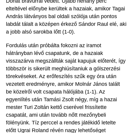
Donát bravúrral védett.
Újabb néhány perc
elteltével előnybe kerültek a hazaiak, amikor
Tagai
András látványos
bal oldali
szólója után pontos
labdát tálalt a középen érkező Sándor Raul elé, aki
a jobb alsó sarokba lőtt (1-0).
Fordulás után próbálta fokozni az iramot
hátrányban lévő csapatunk, de a hazaiak
visszazárva megszállták saját kapujuk előterét, így
többször is sikerült meghiúsítaniuk a gólszerzési
törekvéseket.
Az erőfeszítés szűk egy óra után
vezetett eredményre, amikor Molnár János talált
be közelről volt csapata hálójába (1-1). Az
egyenlítés után Tamási Zsolt négy, míg a hazai
mester Turi Zoltán kettő cserével frissítette
csapatát, ami után tovább nőtt mezőnybeli
fölényünk.
Tíz perccel a rendes játékidő letelte
előtt
Ugrai
Roland révén nagy lehetőséget