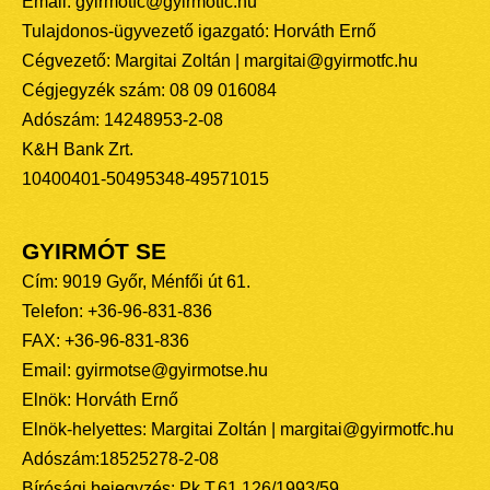
Email: gyirmotfc@gyirmotfc.hu
Tulajdonos-ügyvezető igazgató: Horváth Ernő
Cégvezető: Margitai Zoltán | margitai@gyirmotfc.hu
Cégjegyzék szám: 08 09 016084
Adószám: 14248953-2-08
K&H Bank Zrt.
10400401-50495348-49571015
GYIRMÓT SE
Cím: 9019 Győr, Ménfői út 61.
Telefon: +36-96-831-836
FAX: +36-96-831-836
Email: gyirmotse@gyirmotse.hu
Elnök: Horváth Ernő
Elnök-helyettes: Margitai Zoltán | margitai@gyirmotfc.hu
Adószám:18525278-2-08
Bírósági bejegyzés: Pk.T.61.126/1993/59