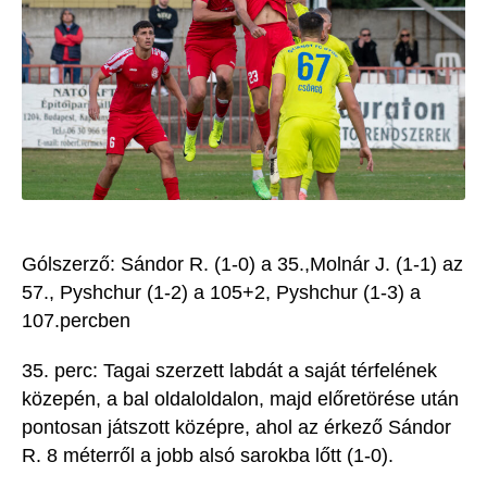
G
ólszerző:
Sándor R. (1-0) a 35
.
,
Molnár J. (1-1) az
57.
,
Pyshchur
(1-2) a 105+2,
Pyshchur
(1-3) a
107.
percben
35
. perc:
Tagai
szerzett labdát a saját térfelének
közepén, a
bal oldal
oldalon, majd előretörése után
pontosan játszott középre, ahol az érkező Sándor
R. 8 méterről a jobb alsó sarokba lőtt (1-0).