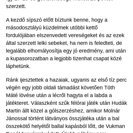
szerzett.
A kezdő sípszó előtt b
íz
t
unk benne, hogy a
másodosztályú
küzdelmek utóbbi kettő
fordulójában elszenvedett vereségeket és az ezek
által szerzett lelki sebeket
,
ha nem is feledteti, de
legalább elhomályosítja egy jó eredmény, ami után
a kupasorozatban a legjobb tizenhat csapat közé
láphetünk.
Ránk ijesztettek a hazaiak, ugyanis az első tíz perc
végén egy jobb oldali támadást követően Tóth
Máté lövése után a lécről hagyta el a labda a
játékteret.
Válaszként szűk félórai játék után Hudák
Martin állt
közel a gólszerzéshez, amikor Molnár
Jánossal történt látványos összjátéka után
a bal
összekötő helyétől
ballal kapásból lőtt, de
Vukman