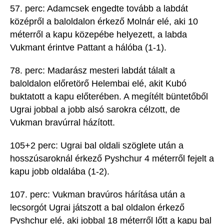
57. perc:
Adamcsek
engedte tovább a labdát
középről a baloldalon érkező Molnár elé, aki 10
méterről a kapu
közepébe helyezett, a labda
Vukmant
érintve Pattant a hálóba (1-1).
78. perc: Madar
ász mesteri labdát tálalt a
bal
oldalon előretörő
Helembai
elé, akit
Kubó
buktatott a kapu előterében. A megítélt büntetőből
Ugrai
jobbal a jobb alsó sarokra célzott, de
Vukman
bravúrral
házított
.
105+2 perc:
Ugrai
bal oldali
szöglete után a
hosszúsaroknál érkező
Pyshchur
4 méterről fejelt a
kapu jobb oldalába (1-2).
107. perc:
Vukman
bravúros hárítása után a
lecsorgót
Ugrai
játszott a
bal oldalon
érkező
Pyshchur
elé, aki jobbal 18 méterről lőtt a kapu bal