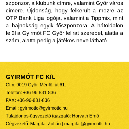
szponzor, a klubunk címre, valamint Győr város
címere. Újdonság, hogy felkerült a mezre az
OTP Bank Liga logója, valamint a Tippmix, mint
a bajnokság egyik főszponzora. A hátoldalon
felül a Gyirmót FC Győr felirat szerepel, alatta a
szám, alatta pedig a játékos neve látható.
GYIRMÓT FC Kft.
Cím: 9019 Győr, Ménfői út 61.
Telefon: +36-96-831-836
FAX: +36-96-831-836
Email: gyirmotfc@gyirmotfc.hu
Tulajdonos-ügyvezető igazgató: Horváth Ernő
Cégvezető: Margitai Zoltán | margitai@gyirmotfc.hu