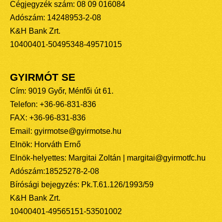
Cégjegyzék szám: 08 09 016084
Adószám: 14248953-2-08
K&H Bank Zrt.
10400401-50495348-49571015
GYIRMÓT SE
Cím: 9019 Győr, Ménfői út 61.
Telefon: +36-96-831-836
FAX: +36-96-831-836
Email: gyirmotse@gyirmotse.hu
Elnök: Horváth Ernő
Elnök-helyettes: Margitai Zoltán | margitai@gyirmotfc.hu
Adószám:18525278-2-08
Bírósági bejegyzés: Pk.T.61.126/1993/59
K&H Bank Zrt.
10400401-49565151-53501002