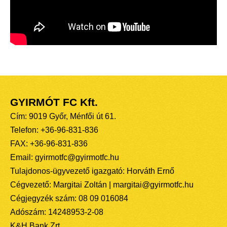
GYIRMÓT FC Kft.
Cím: 9019 Győr, Ménfői út 61.
Telefon: +36-96-831-836
FAX: +36-96-831-836
Email: gyirmotfc@gyirmotfc.hu
Tulajdonos-ügyvezető igazgató: Horváth Ernő
Cégvezető: Margitai Zoltán | margitai@gyirmotfc.hu
Cégjegyzék szám: 08 09 016084
Adószám: 14248953-2-08
K&H Bank Zrt.