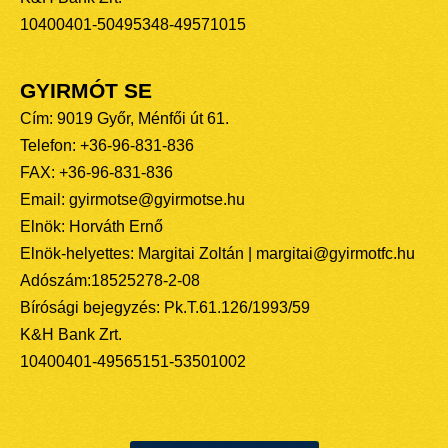
10400401-50495348-49571015
GYIRMÓT SE
Cím: 9019 Győr, Ménfői út 61.
Telefon: +36-96-831-836
FAX: +36-96-831-836
Email: gyirmotse@gyirmotse.hu
Elnök: Horváth Ernő
Elnök-helyettes: Margitai Zoltán | margitai@gyirmotfc.hu
Adószám:18525278-2-08
Bírósági bejegyzés: Pk.T.61.126/1993/59
K&H Bank Zrt.
10400401-49565151-53501002