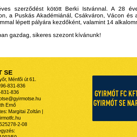
es szerződést kötött Berki Istvánnal. A 28 év
on, a Puskás Akadémiánál, Csákváron, Vácon és a
al lépett pályára kezdőként, valamint 14 alkalommal
ban gazdag, sikeres szezont kívánunk!
T SE
őr, Ménfői út 61.
-96-831-836
-831-836
motse@gyirmotse.hu
th Ernő
es: Margitai Zoltán |
rmotfc.hu
525278-2-08
egyzés: