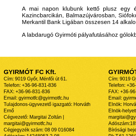
A mai napon klubunk kettő plusz egy év
Kazincbarcikán, Balmazújvárosban, Siófok
Merkantil Bank Ligában összesen 14 alkalomm
A labdarugó Gyirmóti pályafutásához gólok
GYIRMÓT FC Kft.
GYIRMÓ
Cím: 9019 Győr, Ménfői út 61.
Cím: 9019 Gy
Telefon: +36-96-831-836
Telefon: +36
FAX: +36-96-831-836
FAX: +36-96
Email: gyirmotfc@gyirmotfc.hu
Email: gyir
Tulajdonos-ügyvezető igazgató: Horváth
Elnök: Horvá
Ernő
Elnök-helyett
Cégvezető: Margitai Zoltán |
margitai@gyi
margitai@gyirmotfc.hu
Adószám:18
Cégjegyzék szám: 08 09 016084
Bírósági bej