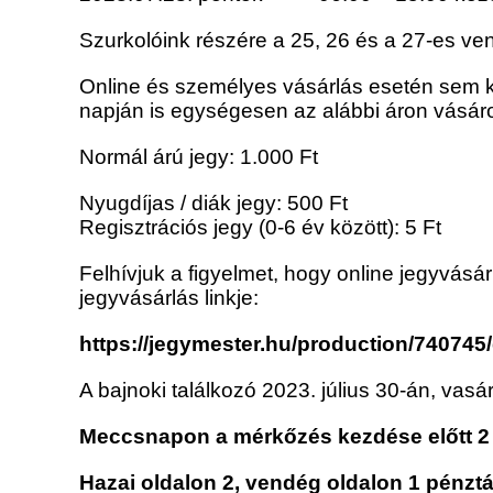
Szurkolóink részére a 25, 26 és a 27-es ve
Online és személyes vásárlás esetén sem ke
napján is egységesen az alábbi áron vásár
Normál árú jegy: 1.000 Ft
Nyugdíjas / diák jegy: 500 Ft
Regisztrációs jegy (0-6 év között): 5 Ft
Felhívjuk a figyelmet, hogy online jegyvásár
jegyvásárlás linkje:
https://jegymester.hu/production/740745
A bajnoki találkozó 2023. július 30-án, vas
Meccsnapon a mérkőzés kezdése előtt 2 ó
Hazai oldalon 2, vendég oldalon 1 pénztá