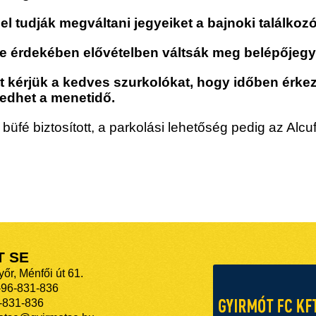
 tudják megváltani jegyeiket a bajnoki találkoz
se érdekében elővételben váltsák meg belépőjegy
tt kérjük a kedves szurkolókat, hogy időben érk
edhet a menetidő.
üfé biztosított, a parkolási lehetőség pedig az Alcu
T SE
őr, Ménfői út 61.
-96-831-836
-831-836