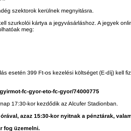
ndég szektorok kerülnek megnyitásra.
ll szurkolói kártya a jegyvásárláshoz. A jegyek onli
olhatóak meg:
lás esetén 399 Ft-os kezelési költséget (E-díj) kell f
/gyirmot-fc-gyor-eto-fc-gyor/74000775
árnap 17:30-kor kezdődik az Alcufer Stadionban.
rával, azaz 15:30-kor nyitnak a pénztárak, valam
r fog üzemelni.