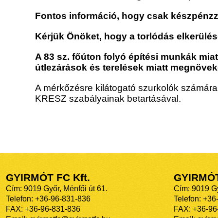
Fontos információ, hogy csak készpénzzel
Kérjük Önöket, hogy a torlódás elkerülé
A 83 sz. főúton folyó építési munkák mia
útlezárások és terelések miatt megnövek
A mérkőzésre kilátogató szurkolók számára b
KRESZ szabályainak betartásával.
GYIRMÓT FC Kft.
GYIRMÓ
Cím: 9019 Győr, Ménfői út 61.
Cím: 9019 Gy
Telefon: +36-96-831-836
Telefon: +36
FAX: +36-96-831-836
FAX: +36-96