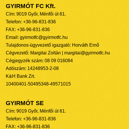
GYIRMÓT FC Kft.
Cím: 9019 Győr, Ménfői út 61.
Telefon: +36-96-831-836
FAX: +36-96-831-836
Email: gyirmotfc@gyirmotfc.hu
Tulajdonos-ügyvezető igazgató: Horváth Ernő
Cégvezető: Margitai Zoltán | margitai@gyirmotfc.hu
Cégjegyzék szám: 08 09 016084
Adószám: 14248953-2-08
K&H Bank Zrt.
10400401-50495348-49571015
GYIRMÓT SE
Cím: 9019 Győr, Ménfői út 61.
Telefon: +36-96-831-836
FAX: +36-96-831-836