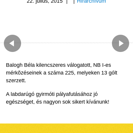
22. július, 2015
|
|
Hírarchívum
Balogh Béla kilencszeres válogatott, NB I-es
mérkõzéseinek a száma 225, melyeken 13 gólt
szerzett.
A labdarúgó gyirmóti pályafutásához jó
egészséget, és nagyon sok sikert kívánunk!