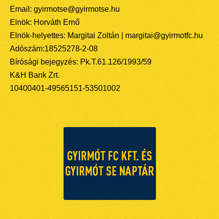
Email: gyirmotse@gyirmotse.hu
Elnök: Horváth Ernő
Elnök-helyettes: Margitai Zoltán | margitai@gyirmotfc.hu
Adószám:18525278-2-08
Bírósági bejegyzés: Pk.T.61.126/1993/59
K&H Bank Zrt.
10400401-49565151-53501002