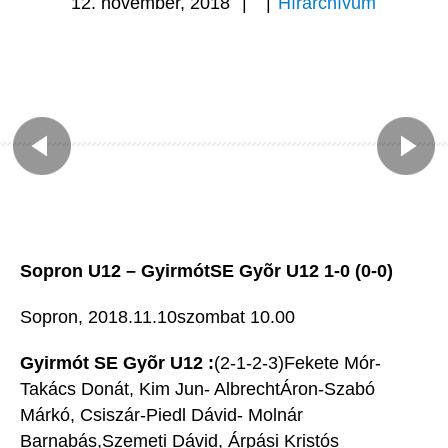
12. november, 2018
|
|
Hírarchívum
Sopron U12 – GyirmótSE Gyõr U12 1-0 (0-0)
Sopron, 2018.11.10szombat 10.00
Gyirmót SE Gyõr U12 :
(2-1-2-3)Fekete Mór-
Takács Donát, Kim Jun- AlbrechtÁron-Szabó
Márkó, Csiszár-Piedl Dávid- Molnár
Barnabás,Szemeti Dávid, Árpási Kristós