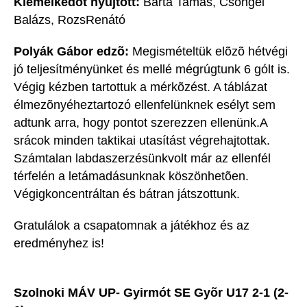
Kiemelkedõt nyújtott:
Barta Tamás, Csöngei
Balázs, RozsRenátó
Polyák Gábor edzõ:
Megismételtük elõzõ hétvégi
jó teljesítményünket és mellé mégrúgtunk 6 gólt is.
Végig kézben tartottuk a mérkõzést. A táblázat
élmezõnyéheztartozó ellenfelünknek esélyt sem
adtunk arra, hogy pontot szerezzen ellenünk.A
srácok minden taktikai utasítást végrehajtottak.
Számtalan labdaszerzésünkvolt már az ellenfél
térfelén a letámadásunknak köszönhetõen.
Végigkoncentráltan és bátran játszottunk.
Gratulálok a csapatomnak a játékhoz és az
eredményhez is!
Szolnoki MÁV UP- Gyirmót SE Gyõr U17 2-1 (2-