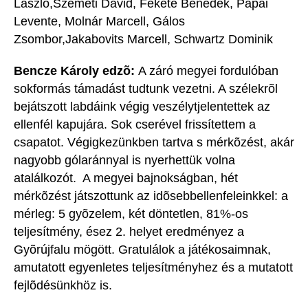
László,Szemeti Dávid, Fekete Benedek, Pápai
Levente, Molnár Marcell, Gálos
Zsombor,Jakabovits Marcell, Schwartz Dominik
Bencze Károly edzõ:
A záró megyei fordulóban
sokformás támadást tudtunk vezetni. A szélekrõl
bejátszott labdáink végig veszélytjelentettek az
ellenfél kapujára. Sok cserével frissítettem a
csapatot. Végigkezünkben tartva s mérkõzést, akár
nagyobb gólaránnyal is nyerhettük volna
atalálkozót. A megyei bajnokságban, hét
mérkõzést játszottunk az idõsebbellenfeleinkkel: a
mérleg: 5 gyõzelem, két döntetlen, 81%-os
teljesítmény, ésez 2. helyet eredményez a
Gyõrújfalu mögött. Gratulálok a játékosaimnak,
amutatott egyenletes teljesítményhez és a mutatott
fejlõdésünkhöz is.