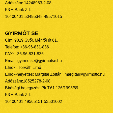
Adószám: 14248953-2-08
K&H Bank Zrt.
10400401-50495348-49571015
GYIRMÓT SE
Cím: 9019 Győr, Ménfői út 61.
Telefon: +36-96-831-836
FAX: +36-96-831-836
Email: gyirmotse@gyirmotse.hu
Elnök: Horváth Ernő
Elnök-helyettes: Margitai Zoltán | margitai@gyirmotfc.hu
Adószám:18525278-2-08
Bírósági bejegyzés: Pk.T.61.126/1993/59
K&H Bank Zrt.
10400401-49565151-53501002