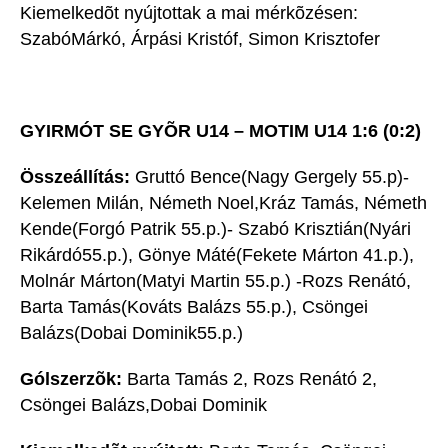
Kiemelkedõt nyújtottak a mai mérkõzésen:
SzabóMárkó, Árpási Kristóf, Simon Krisztofer
GYIRMÓT SE GYÕR U14 – MOTIM U14 1:6 (0:2)
Összeállítás:
Gruttó Bence(Nagy Gergely 55.p)-
Kelemen Milán, Németh Noel,Kráz Tamás, Németh
Kende(Forgó Patrik 55.p.)- Szabó Krisztián(Nyári
Rikárdó55.p.), Gönye Máté(Fekete Márton 41.p.),
Molnár Márton(Matyi Martin 55.p.) -Rozs Renátó,
Barta Tamás(Kováts Balázs 55.p.), Csöngei
Balázs(Dobai Dominik55.p.)
Gólszerzõk:
Barta Tamás 2, Rozs Renátó 2,
Csöngei Balázs,Dobai Dominik