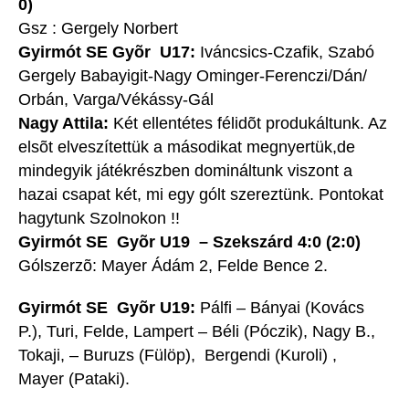
0)
Gsz : Gergely Norbert
Gyirmót SE Gyõr U17:
Iváncsics-Czafik, Szabó
Gergely Babayigit-Nagy Ominger-Ferenczi/Dán/
Orbán, Varga/Vékássy-Gál
Nagy Attila:
Két ellentétes félidõt produkáltunk. Az
elsõt elveszítettük a másodikat megnyertük,de
mindegyik játékrészben domináltunk viszont a
hazai csapat két, mi egy gólt szereztünk. Pontokat
hagytunk Szolnokon !!
Gyirmót SE Gyõr U19 – Szekszárd 4:0 (2:0)
Gólszerzõ: Mayer Ádám 2, Felde Bence 2.
Gyirmót SE Gyõr U19:
Pálfi – Bányai (Kovács
P.), Turi, Felde, Lampert – Béli (Póczik), Nagy B.,
Tokaji, – Buruzs (Fülöp), Bergendi (Kuroli) ,
Mayer (Pataki).