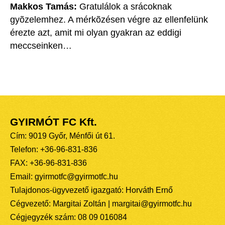
Makkos Tamás:
Gratulálok a srácoknak
gyõzelemhez. A mérkõzésen végre az ellenfelünk
érezte azt, amit mi olyan gyakran az eddigi
meccseinken…
GYIRMÓT FC Kft.
Cím: 9019 Győr, Ménfői út 61.
Telefon: +36-96-831-836
FAX: +36-96-831-836
Email: gyirmotfc@gyirmotfc.hu
Tulajdonos-ügyvezető igazgató: Horváth Ernő
Cégvezető: Margitai Zoltán | margitai@gyirmotfc.hu
Cégjegyzék szám: 08 09 016084