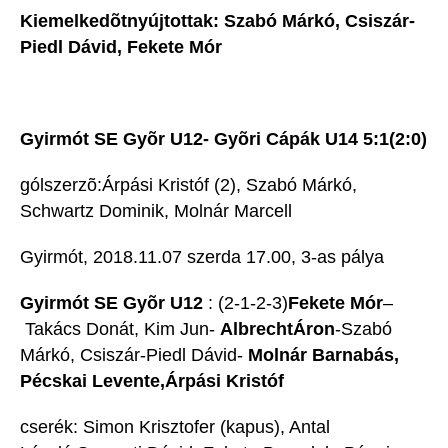
Kiemelkedõtnyújtottak:
Szabó Márkó, Csiszár-
Piedl Dávid, Fekete Mór
Gyirmót SE Gyõr U12- Gyõri Cápák U14 5:1(2:0)
gólszerzõ:Árpási Kristóf (2), Szabó Márkó,
Schwartz Dominik, Molnár Marcell
Gyirmót, 2018.11.07 szerda 17.00, 3-as pálya
Gyirmót SE Gyõr U12
: (2-1-2-3)
Fekete Mór
–
Takács Donát, Kim Jun-
AlbrechtÁron
-Szabó
Márkó, Csiszár-Piedl Dávid-
Molnár Barnabás,
Pécskai Levente,Árpási Kristóf
cserék: Simon Krisztofer (kapus), Antal