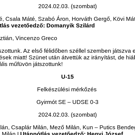
2024.02.03. (szombat)
, Csala Máté, Szabó Áron, Horváth Gergő, Kövi Máté,
tlás vezetőedző: Domanyik Szilárd
sztián, Vincenzo Greco
zottunk. Az első félidőben széllel szemben játszva e
lések miatt! Szünet után átvettük az irányítást, de h
lis műfüvön játszottunk!
U-15
Felkészülési mérkőzés
Gyirmót SE – UDSE
0-3
2024.02.03. (szombat)
alán, Csaplár Milán, Mező Milán, Kun – Putics Ben
z Milán
I
Utánpótlás vezetőedző: Hegyi József