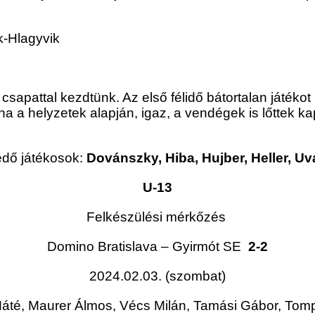
k-Hlagyvik
t csapattal kezdtünk. Az első félidő bátortalan játéko
a a helyzetek alapján, igaz, a vendégek is lőttek kap
dő játékosok:
Dovánszky, Hiba, Hujber, Heller, Uv
U-13
Felkészülési mérkőzés
Domino Bratislava – Gyirmót SE
2-2
2024.02.03. (szombat)
Máté, Maurer Álmos, Vécs Milán, Tamási Gábor, To