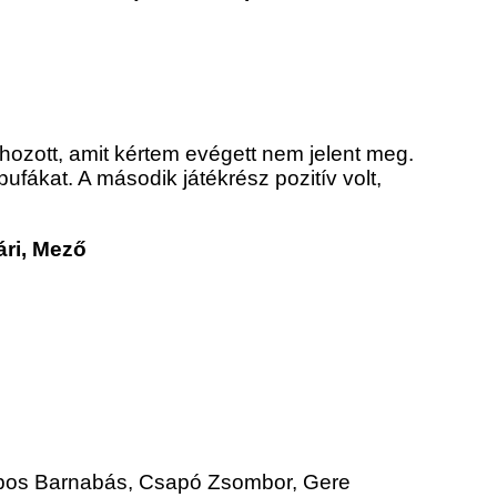
t hozott, amit kértem evégett nem jelent meg.
ufákat. A második játékrész pozitív volt,
ári, Mező
mpos Barnabás, Csapó Zsombor, Gere