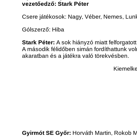
vezetőedző: Stark Péter
Csere játékosok: Nagy, Véber, Nemes, Lun
Gólszerző: Hiba
Stark Péter:
A sok hiányzó miatt felforgatot
A második félidőben simán fordíthattunk voln
akaratban és a játékra való törekvésben.
Kiemelke
Gyirmót SE Győr:
Horváth Martin, Rokob 