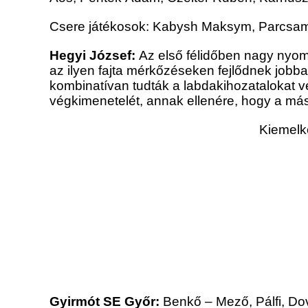
Csere játékosok: Kabysh Maksym, Parcsam
Hegyi József:
Az első félidőben nagy nyomá
az ilyen fajta mérkőzéseken fejlődnek jobban
kombinatívan tudták a labdakihozatalokat 
végkimenetelét, annak ellenére, hogy a másod
Kiemelk
Gyirmót SE Győr:
Benkő – Mező, Pálfi, Do