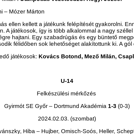
i – Mózer Márton
s ellen kellett a játékunk felépítését gyakorolni. En
. A játékosok, így is több alkalommal a nagy széllel 
végre hajtani. Egy szabadrúgás és egy büntető meg
ik félidőben sok lehetőséget alakítottunk ki. A gól 
edő játékosok:
Kovács Botond, Mező Milán, Csapl
U-14
Felkészülési mérkőzés
Gyirmót SE Győr – Dortmund Akadémia
1-3
(0-3)
2024.02.03. (szombat)
vánszky, Hiba – Hujber, Omisch-Soós, Heller, Schepf