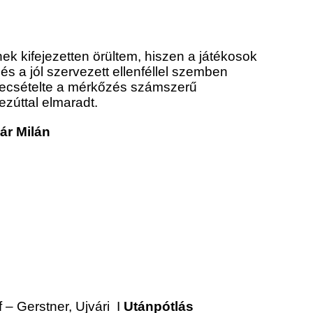
nek kifejezetten örültem, hiszen a játékosok
és a jól szervezett ellenféllel szemben
pecsételte a mérkőzés számszerű
ezúttal elmaradt.
ár Milán
 – Gerstner, Ujvári I
Utánpótlás