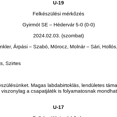
U-19
Felkészülési mérkőzés
Gyirmót SE – Hédervár
5-0
(0-0)
2024.02.03. (szombat)
kler, Árpási – Szabó, Mórocz, Molnár – Sári, Hollós,
s, Szirtes
készülésünket. Magas labdabirtoklás, lendületes tám
n viszonylag a csapatjáték is folyamatosnak mondha
U-17