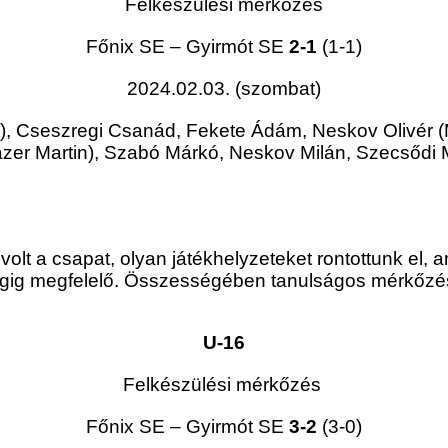
Felkészülési mérkőzés
Főnix SE – Gyirmót SE
2-1
(1-1)
2024.02.03. (szombat)
, Cseszregi Csanád, Fekete Ádám, Neskov Olivér (M
ázer Martin), Szabó Márkó, Neskov Milán, Szecsődi Má
volt a csapat, olyan játékhelyzeteket rontottunk el, 
végig megfelelő. Összességében tanulságos mérkőzés
U-16
Felkészülési mérkőzés
Főnix SE – Gyirmót SE
3-2
(3-0)