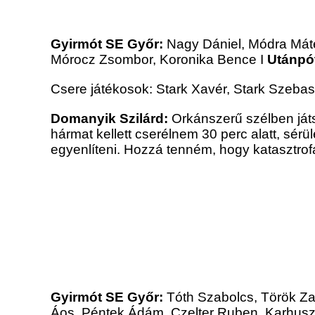
Gyirmót SE Győr:
Nagy Dániel, Módra Máté
Mórocz Zsombor, Koronika Bence I
Utánpó
Csere játékosok: Stark Xavér, Stark Szeba
Domanyik Szilárd:
Orkánszerű szélben játs
hármat kellett cserélnem 30 perc alatt, sérü
egyenlíteni. Hozzá tenném, hogy katasztrofá
Gyirmót SE Győr:
Tóth Szabolcs, Török Z
Áos, Péntek Ádám, Czelter Ruben, Karhus