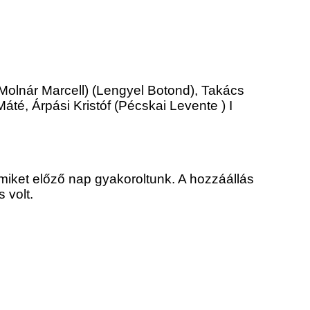
olnár Marcell) (Lengyel Botond), Takács
té, Árpási Kristóf (Pécskai Levente ) I
amiket előző nap gyakoroltunk. A hozzáállás
 volt.