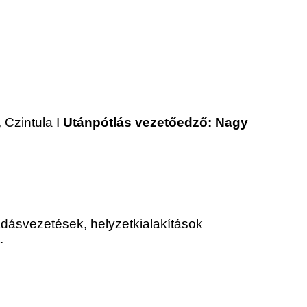
 Czintula
I
Utánpótlás vezetőedző: Nagy
adásvezetések, helyzetkialakítások
t.