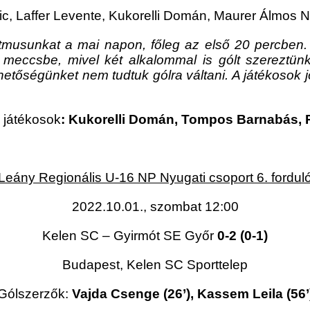
, Laffer Levente, Kukorelli Domán, Maurer Álmos 
itmusunkat a mai napon, főleg az első 20 percben. 
 meccsbe, mivel két alkalommal is gólt szereztü
hetőségünket nem tudtuk gólra váltani. A játékosok jó
 játékosok
: Kukorelli Domán, Tompos Barnabás,
Leány Regionális U-16 NP Nyugati csoport 6. fordul
2022.10.01., szombat 12:00
Kelen SC – Gyirmót SE Győr
0-2 (0-1)
Budapest, Kelen SC Sporttelep
Gólszerzők:
Vajda Csenge (26’), Kassem Leila (56’