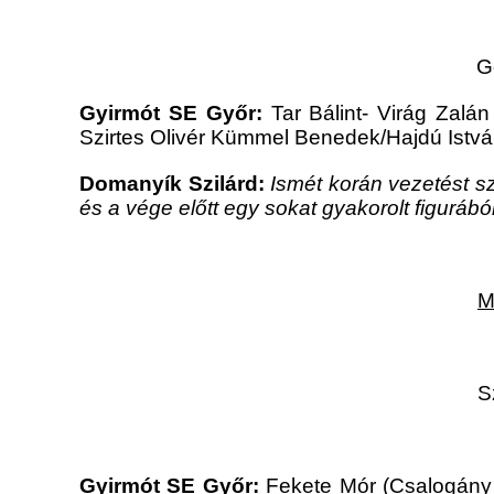
G
Gyirmót SE Győr:
Tar Bálint- Virág Zalá
Szirtes Olivér Kümmel Benedek/Hajdú Istvá
Domanyík Szilárd:
Ismét korán vezetést sz
és a vége előtt egy sokat gyakorolt figurá
M
S
Gyirmót SE Győr:
Fekete Mór (Csalogány D