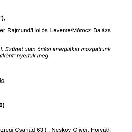
),
ner Rajmund/Hollós Levente/Mórocz Balázs
él. Szünet után óriási energiákat mozgattunk
atként” nyertük meg
ló
0)
zregi Csanád 63’) , Neskov Olivér, Horváth