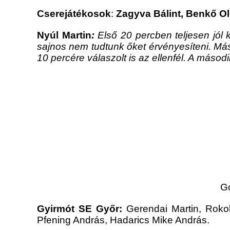
Cserejátékosok
:
Zagyva Bálint, Benkő Ol
Nyúl Martin
:
Első 20 percben teljesen jól k
sajnos nem tudtunk őket érvényesíteni. Má
10 percére válaszolt is az ellenfél. A másodi
Gó
Gyirmót SE Győr:
Gerendai Martin, Roko
Pfening András, Hadarics Mike András.