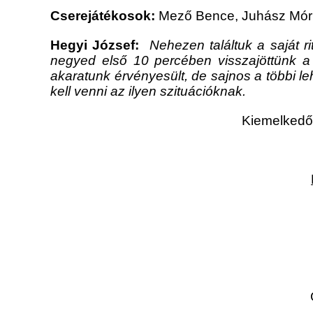
Cserejátékosok:
Mező Bence, Juhász Móric
Hegyi József:
Nehezen találtuk a saját r
negyed első 10 percében visszajöttünk a
akaratunk érvényesült, de sajnos a többi le
kell venni az ilyen szituációknak.
Kiemelkedő