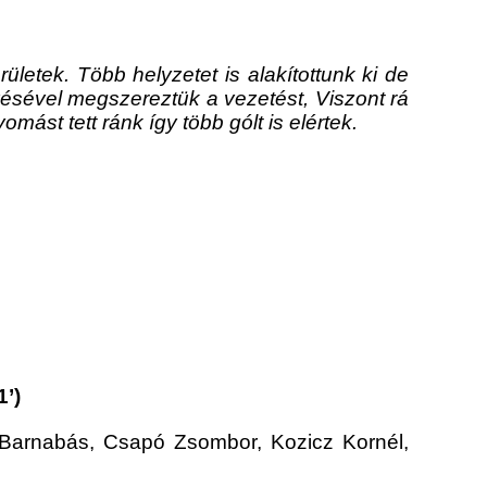
letek. Több helyzetet is alakítottunk ki de
ésével megszereztük a vezetést, Viszont rá
omást tett ránk így több gólt is elértek.
1’)
Barnabás, Csapó Zsombor, Kozicz Kornél,