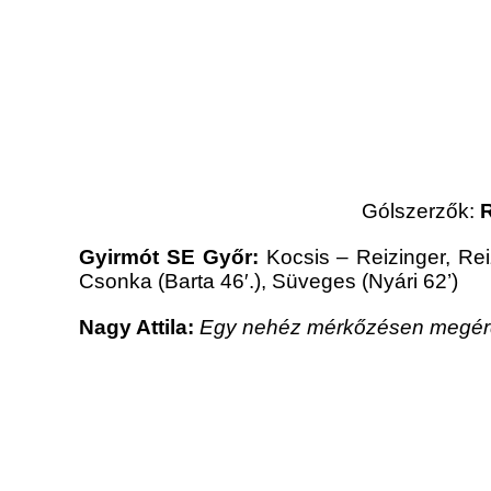
Gólszerzők:
R
Gyirmót SE Győr:
Kocsis – Reizinger, Rei
Csonka (Barta 46′.), Süveges (Nyári 62’)
Nagy Attila:
Egy nehéz mérkőzésen megérde