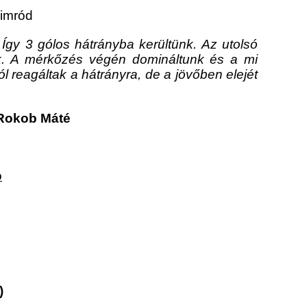
Nimród
Így 3 gólos hátrányba kerültünk. Az utolsó
nk. A mérkőzés végén domináltunk és a mi
l reagáltak a hátrányra, de a jövőben elejét
 Rokob Máté
ó
)