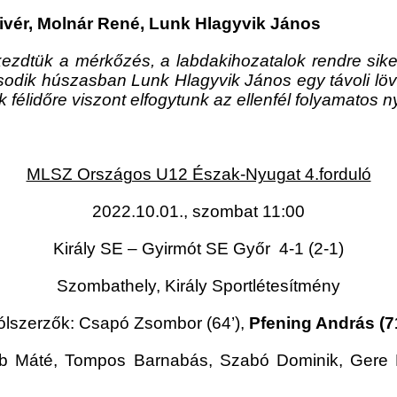
ivér, Molnár René, Lunk Hlagyvik János
ezdtük a mérkőzés, a labdakihozatalok rendre sikerü
sodik húszasban Lunk Hlagyvik János egy távoli löv
k félidőre viszont elfogytunk az ellenfél folyamatos ny
MLSZ Országos U12 Észak-Nyugat 4.forduló
2022.10.01., szombat 11:00
Király SE – Gyirmót SE Győr 4-1 (2-1)
Szombathely, Király Sportlétesítmény
lszerzők: Csapó Zsombor (64’),
Pfening András (7
b Máté, Tompos Barnabás, Szabó Dominik, Gere 