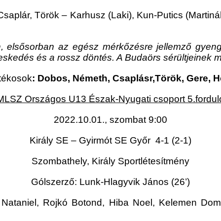
aplár, Török – Karhusz (Laki), Kun-Putics (Martinák
, elsősorban az egész mérkőzésre jellemző gyenge
eskedés és a rossz döntés. A Budaörs sérültjeinek m
tékosok
: Dobos, Németh, Csaplásr,Török, Gere, 
MLSZ Országos U13 Észak-Nyugati csoport 5.fordul
2022.10.01., szombat 9:00
Király SE – Gyirmót SE Győr 4-1 (2-1)
Szombathely, Király Sportlétesítmény
Gólszerző: Lunk-Hlagyvik János (26’)
Nataniel, Rojkó Botond, Hiba Noel, Kelemen Domi