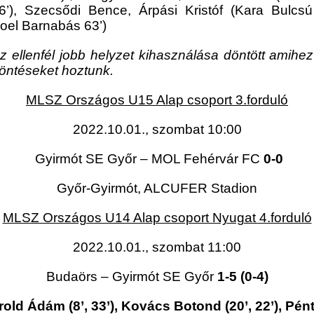
’), Szecsődi Bence, Árpási Kristóf (Kara Bulcsú
oel Barnabás 63’)
ellenfél jobb helyzet kihasználása döntött amihez k
öntéseket hoztunk.
MLSZ Országos U15 Alap csoport 3.forduló
2022.10.01., szombat 10:00
Gyirmót SE Győr – MOL Fehérvár FC
0-0
Győr-Gyirmót, ALCUFER Stadion
MLSZ Országos U14 Alap csoport Nyugat 4.forduló
2022.10.01., szombat 11:00
Budaörs – Gyirmót SE Győr
1-5 (0-4)
old Ádám (8’, 33’), Kovács Botond (20’, 22’), Pén