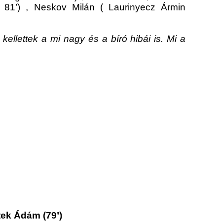
 81’) , Neskov Milán ( Laurinyecz Ármin
ellettek a mi nagy és a bíró hibái is. Mi a
tek Ádám (79’)