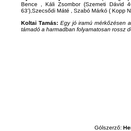
Bence , Káli Zsombor (Szemeti Dávid 46
63’),Szecsődi Máté , Szabó Márkó ( Kopp N
Koltai Tamás:
Egy jó iramú mérkőzésen az 
támadó a harmadban folyamatosan rossz d
Gólszerző:
Her