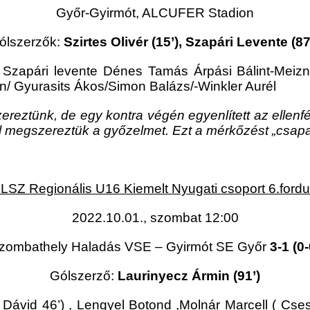
Győr-Gyirmót, ALCUFER Stadion
ólszerzők:
Szirtes Olivér (15’), Szapári Levente (87’
n Szapári levente Dénes Tamás Árpási Bálint-Meiz
n/ Gyurasits Ákos/Simon Balázs/-Winkler Aurél
ereztünk, de egy kontra végén egyenlített az ellenf
ból megszereztük a győzelmet. Ezt a mérkőzést „csap
LSZ Regionális U16 Kiemelt Nyugati csoport 6.fordu
2022.10.01., szombat 12:00
zombathely Haladás VSE – Gyirmót SE Győr
3-1 (0-
Gólszerző:
Laurinyecz Ármin (91’)
ávid 46’) , Lengyel Botond ,Molnár Marcell ( Cses