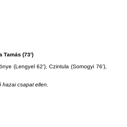
ta Tamás (73’)
nye (Lengyel 62’), Czintula (Somogyi 76’),
hazai csapat ellen.