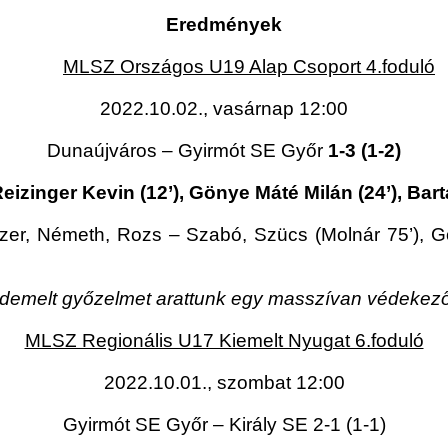
Eredmények
MLSZ Országos U19 Alap Csoport 4.foduló
2022.10.02., vasárnap 12:00
Dunaújváros – Gyirmót SE Győr
1-3 (1-2)
eizinger Kevin (12’), Gönye Máté Milán (24’), Bar
zer, Németh, Rozs – Szabó, Szücs (Molnár 75’), Gö
melt győzelmet arattunk egy masszívan védekező 
MLSZ Regionális U17 Kiemelt Nyugat 6.foduló
2022.10.01., szombat 12:00
Gyirmót SE Győr – Király SE 2-1 (1-1)