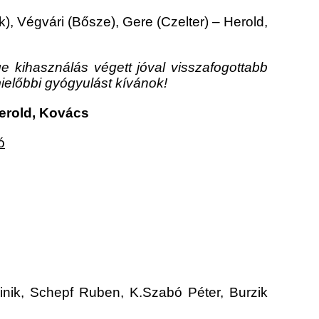
), Végvári (Bősze), Gere (Czelter) – Herold,
 kihasználás végett jóval visszafogottabb
ielőbbi gyógyulást kívánok!
Herold, Kovács
ó
nik, Schepf Ruben, K.Szabó Péter, Burzik