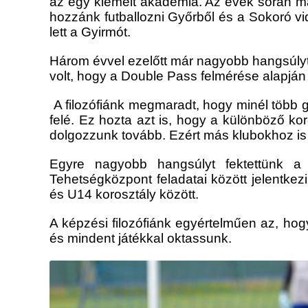
az egy kiemelt akadémia. Az évek során ma
hozzánk futballozni Győrből és a Sokoró v
lett a Gyirmót.
Három évvel ezelőtt már nagyobb hangsúlyt
volt, hogy a Double Pass felmérése alapján 
A filozófiánk megmaradt, hogy minél több 
felé. Ez hozta azt is, hogy a különböző k
dolgozzunk tovább. Ezért más klubokhoz is i
Egyre nagyobb hangsúlyt fektettünk a
Tehetségközpont feladatai között jelentke
és U14 korosztály között.
A képzési filozófiánk egyértelműen az, hog
és mindent játékkal oktassunk.