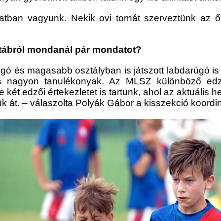
atban vagyunk. Nekik ovi tornát szerveztünk az 
stábról mondanál pár mondatot?
úgó és magasabb osztályban is játszott labdarúgó is
nagyon tanulékonyak. Az MLSZ különböző edzői
e két edzői értekezletet is tartunk, ahol az aktuális
ük át. – válaszolta Polyák Gábor a kisszekció koordi