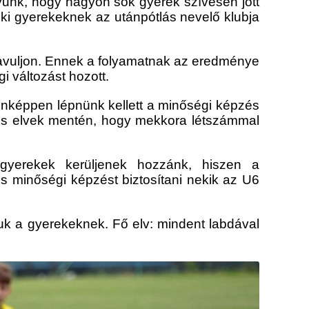
yunk, hogy nagyon sok gyerek szívesen jött
ki gyerekeknek az utánpótlás nevelő klubja
javuljon. Ennek a folyamatnak az eredménye
i változást hozott.
enképpen lépnünk kellett a minőségi képzés
nyos elvek mentén, hogy mekkora létszámmal
gyerekek kerüljenek hozzánk, hiszen a
s minőségi képzést biztosítani nekik az U6
juk a gyerekeknek. Fő elv: mindent labdával