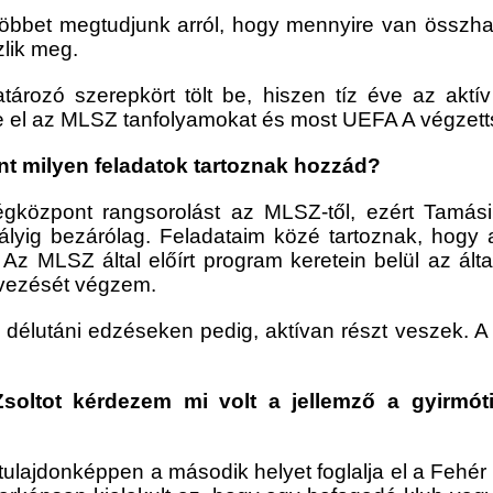
többet megtudjunk arról, hogy mennyire van összha
lik meg.
ározó szerepkört tölt be, hiszen tíz éve az aktív
 el az MLSZ tanfolyamokat és most UEFA A végzetts
t milyen feladatok tartoznak hozzád?
központ rangsorolást az MLSZ-től, ezért Tamási 
yig bezárólag. Feladataim közé tartoznak, hogy a
z MLSZ által előírt program keretein belül az általu
rvezését végzem.
 a délutáni edzéseken pedig, aktívan részt veszek. 
 Zsoltot kérdezem mi volt a jellemző a gyirmót
l tulajdonképpen a második helyet foglalja el a Feh