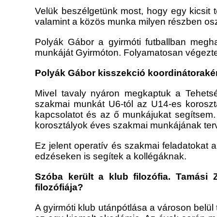
Velük beszélgetünk most, hogy egy kicsit 
valamint a közös munka milyen részben osz
Polyák Gábor a gyirmóti futballban meghat
munkáját Gyirmóton. Folyamatosan végezte
Polyák Gábor kisszekció koordinátorakén
Mivel tavaly nyáron megkaptuk a Tehetség
szakmai munkát U6-tól az U14-es korosztál
kapcsolatot és az ő munkájukat segítsem. A
korosztályok éves szakmai munkájának te
Ez jelent operatív és szakmai feladatokat
edzéseken is segítek a kollégáknak.
Szóba került a klub filozófia. Tamási
filozófiája?
A gyirmóti klub utánpótlása a városon belü