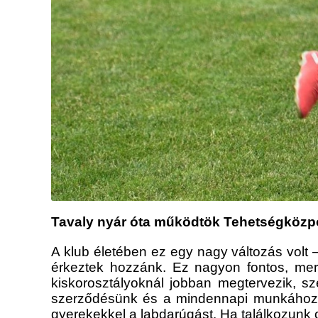
Tavaly nyár óta működtök Tehetségközpon
A klub életében ez egy nagy változás volt 
érkeztek hozzánk. Ez nagyon fontos, mer
kiskorosztályoknál jobban megtervezik, sz
szerződésünk és a mindennapi munkához tar
gyerekekkel a labdarúgást. Ha találkozunk o