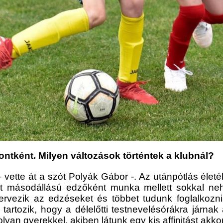
tként. Milyen változások történtek a klubnál?
– vette át a szót Polyák Gábor -. Az utánpótlás élet
t másodállású edzőként munka mellett sokkal nehe
ervezik az edzéseket és többet tudunk foglalkozn
tozik, hogy a délelőtti testnevelésórákra járnak 
lyan gyerekkel, akiben látunk egy kis affinitást akk