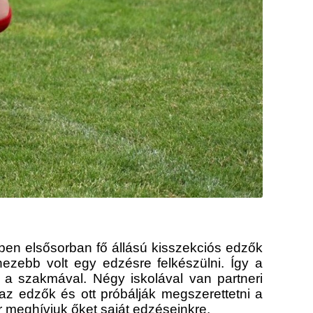
ében elsősorban fő állású kisszekciós edzők
zebb volt egy edzésre felkészülni. Így a
i a szakmával. Négy iskolával van partneri
az edzők és ott próbálják megszerettetni a
or meghívjuk őket saját edzéseinkre.