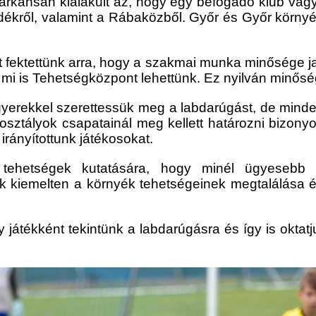
rkánsan kialakult az, hogy egy befogadó klub vag
idékről, valamint a Rábaközből. Győr és Győr környé
 fektettünk arra, hogy a szakmai munka minősége 
mi is Tehetségközpont lehettünk. Ez nyilván minőség
gyerekkel szerettessük meg a labdarúgást, de mind
orosztályok csapatainál meg kellett határozni bizo
rányítottunk játékosokat.
 tehetségek kutatására, hogy minél ügyesebb 
zik kiemelten a környék tehetségeinek megtalálása é
y játékként tekintünk a labdarúgásra és így is oktat