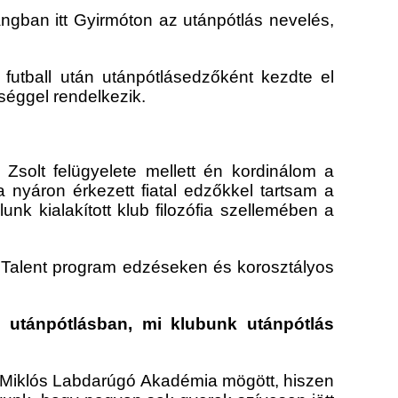
ngban itt Gyirmóton az utánpótlás nevelés,
 futball után utánpótlásedzőként kezdte el
éggel rendelkezik.
Zsolt felügyelete mellett én kordinálom a
 nyáron érkezett fiatal edzőkkel tartsam a
nk kialakított klub filozófia szellemében a
A Talent program edzéseken és korosztályos
i utánpótlásban, mi klubunk utánpótlás
ér Miklós Labdarúgó Akadémia mögött, hiszen