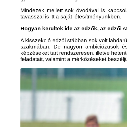
Mindezek mellett sok óvodával is kapcsol
tavasszal is itt a saját létesítményünkben.
Hogyan kerültek ide az edzők, az edzői 
A kisszekció edzői stábban sok volt labdar
szakmában. De nagyon ambiciózusok és 
képzéseket tart rendszeresen, illetve hetent
feladatait, valamint a mérkőzéseket beszélj