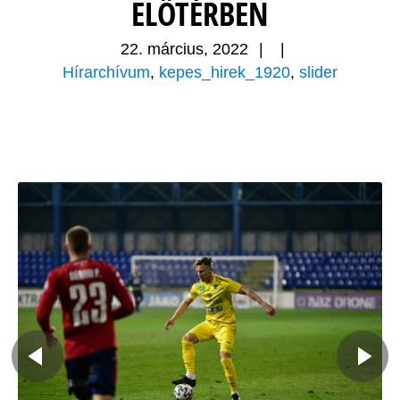
ELŐTÉRBEN
22. március, 2022
|
|
Hírarchívum
,
kepes_hirek_1920
,
slider