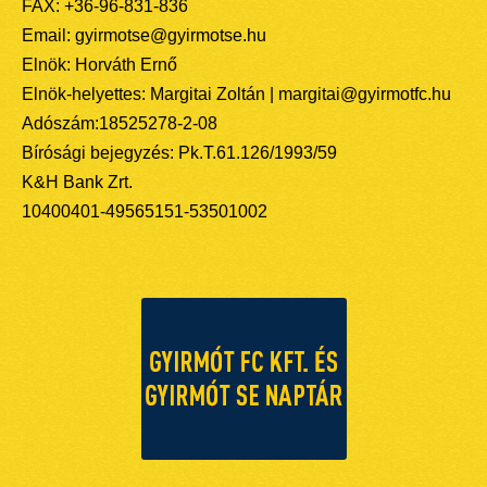
FAX: +36-96-831-836
Email: gyirmotse@gyirmotse.hu
Elnök: Horváth Ernő
Elnök-helyettes: Margitai Zoltán | margitai@gyirmotfc.hu
Adószám:18525278-2-08
Bírósági bejegyzés: Pk.T.61.126/1993/59
K&H Bank Zrt.
10400401-49565151-53501002