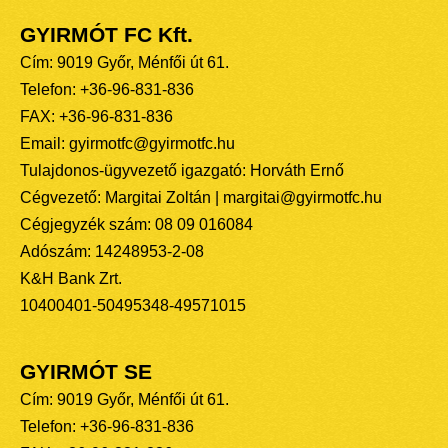
GYIRMÓT FC Kft.
Cím: 9019 Győr, Ménfői út 61.
Telefon: +36-96-831-836
FAX: +36-96-831-836
Email: gyirmotfc@gyirmotfc.hu
Tulajdonos-ügyvezető igazgató: Horváth Ernő
Cégvezető: Margitai Zoltán | margitai@gyirmotfc.hu
Cégjegyzék szám: 08 09 016084
Adószám: 14248953-2-08
K&H Bank Zrt.
10400401-50495348-49571015
GYIRMÓT SE
Cím: 9019 Győr, Ménfői út 61.
Telefon: +36-96-831-836