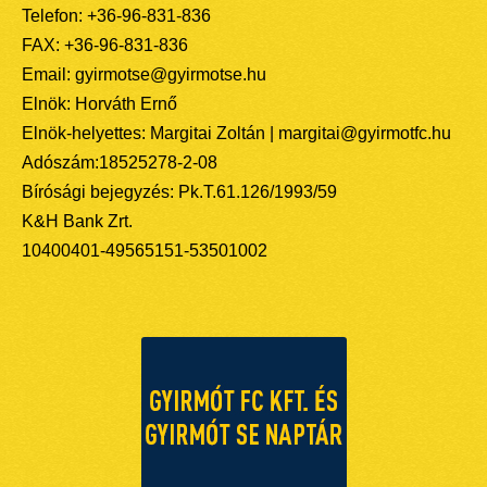
Telefon: +36-96-831-836
FAX: +36-96-831-836
Email: gyirmotse@gyirmotse.hu
Elnök: Horváth Ernő
Elnök-helyettes: Margitai Zoltán | margitai@gyirmotfc.hu
Adószám:18525278-2-08
Bírósági bejegyzés: Pk.T.61.126/1993/59
K&H Bank Zrt.
10400401-49565151-53501002