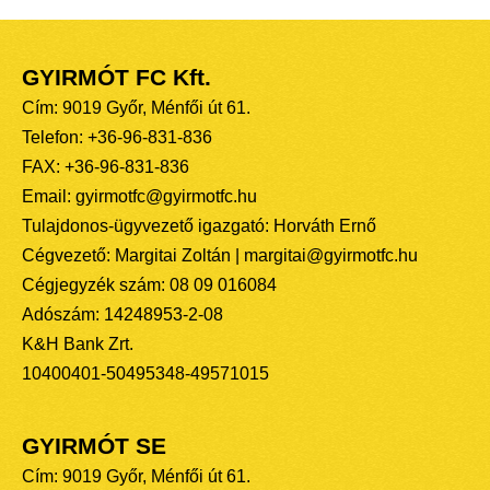
GYIRMÓT FC Kft.
Cím: 9019 Győr, Ménfői út 61.
Telefon: +36-96-831-836
FAX: +36-96-831-836
Email: gyirmotfc@gyirmotfc.hu
Tulajdonos-ügyvezető igazgató: Horváth Ernő
Cégvezető: Margitai Zoltán | margitai@gyirmotfc.hu
Cégjegyzék szám: 08 09 016084
Adószám: 14248953-2-08
K&H Bank Zrt.
10400401-50495348-49571015
GYIRMÓT SE
Cím: 9019 Győr, Ménfői út 61.