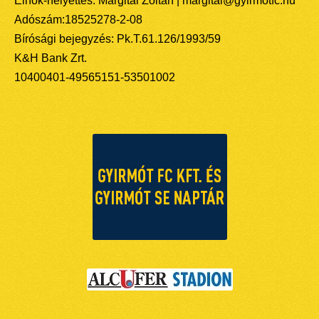
Elnök-helyettes: Margitai Zoltán | margitai@gyirmotfc.hu
Adószám:18525278-2-08
Bírósági bejegyzés: Pk.T.61.126/1993/59
K&H Bank Zrt.
10400401-49565151-53501002