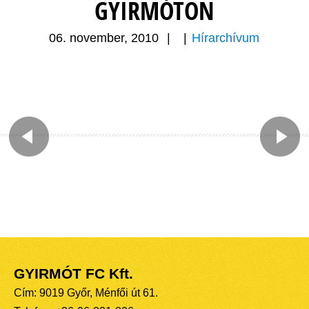
GYIRMÓTON
06. november, 2010
|
|
Hírarchívum
GYIRMÓT FC Kft.
Cím: 9019 Győr, Ménfői út 61.