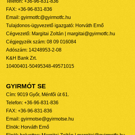
Telefon: +36-96-831-836
FAX: +36-96-831-836
Email: gyirmotfc@gyirmotfc.hu
Tulajdonos-ügyvezető igazgató: Horváth Ernő
Cégvezető: Margitai Zoltán | margitai@gyirmotfc.hu
Cégjegyzék szám: 08 09 016084
Adószám: 14248953-2-08
K&H Bank Zrt.
10400401-50495348-49571015
GYIRMÓT SE
Cím: 9019 Győr, Ménfői út 61.
Telefon: +36-96-831-836
FAX: +36-96-831-836
Email: gyirmotse@gyirmotse.hu
Elnök: Horváth Ernő