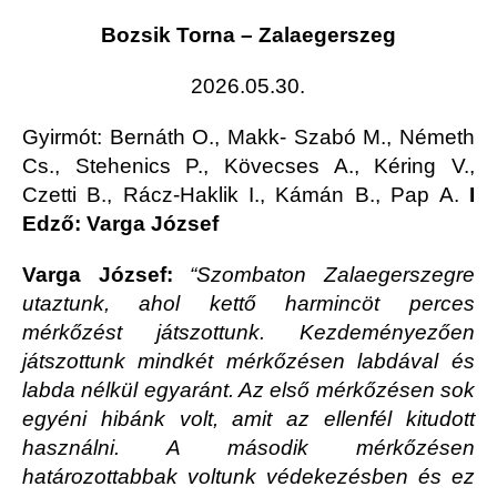
Bozsik Torna – Zalaegerszeg
2026.05.30.
Gyirmót
: Bernáth O., Makk- Szabó M., Németh
Cs., Stehenics P., Kövecses A., Kéring V.,
Czetti B., Rácz-Haklik I., Kámán B., Pap A.
I
Edző: Varga József
Varga József:
“Szombaton Zalaegerszegre
utaztunk, ahol kettő harmincöt perces
mérkőzést játszottunk. Kezdeményezően
játszottunk mindkét mérkőzésen labdával és
labda nélkül egyaránt. Az első mérkőzésen sok
egyéni hibánk volt, amit az ellenfél kitudott
használni. A második mérkőzésen
határozottabbak voltunk védekezésben és ez