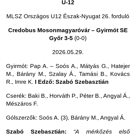
U-12
MLSZ Országos U12 Észak-Nyugat 26. forduló
Credobus Mosonmagyaróvár – Gyirmót SE
Győr 3-5
(0-0)
2026.05.29.
Gyirmót
: Pap A. – Soós A., Mátyás G., Hatejer
M., Bárány M., Szalay Á., Tamási B., Kovács
R., Imre K.
I Edző: Szabó Szebasztián
Cserék: Baki B., Horváth P., Péter B., Angyal Á.,
Mészáros F.
Gólszerzők: Soós A. (3), Bárány M., Angyal Á.
Szabó Szebasztián:
“A mérkőzés első