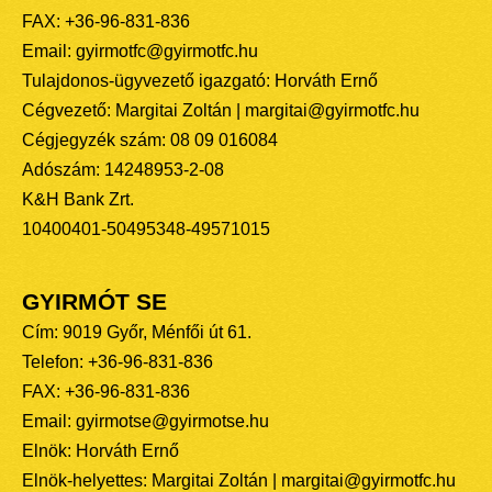
FAX: +36-96-831-836
Email: gyirmotfc@gyirmotfc.hu
Tulajdonos-ügyvezető igazgató: Horváth Ernő
Cégvezető: Margitai Zoltán | margitai@gyirmotfc.hu
Cégjegyzék szám: 08 09 016084
Adószám: 14248953-2-08
K&H Bank Zrt.
10400401-50495348-49571015
GYIRMÓT SE
Cím: 9019 Győr, Ménfői út 61.
Telefon: +36-96-831-836
FAX: +36-96-831-836
Email: gyirmotse@gyirmotse.hu
Elnök: Horváth Ernő
Elnök-helyettes: Margitai Zoltán | margitai@gyirmotfc.hu