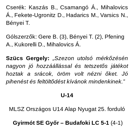
Cserék: Kaszás B., Csamangó Á., Mihalovics
Á., Fekete-Ugronitz D., Hadarics M., Varsics N.,
Bényei T.
Gólszerzők: Gere B. (3), Bényei T. (2), Pfening
A., Kukorelli D., Mihalovics Á.
Szücs Gergely:
„Szezon utolsó mérkőzésén
nagyon jó hozzáállással és tetszetős játékot
hoztak a srácok, öröm volt nézni őket. Jó
pihenést és feltöltődést kívánok mindenkinek.”
U-14
MLSZ Országos U14 Alap Nyugat 25. forduló
Gyirmót SE Győr – Budafoki LC 5-1
(4-1)