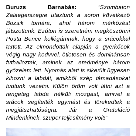
Buruzs Barnabás:
“Szombaton
Zalaegerszegre utaztunk a soron következő
Bozsik tornára, ahol három mérkőzést
játszottunk. Ezúton is szeretném megköszönni
Posta Bence kollégámnak, hogy a srácokkal
tartott. Az elmondottak alapján a gyerkőcök
végig nagy kedvvel, ötletesen és dominánsan
futballoztak, aminek az eredménye három
győzelem lett. Nyomás alatt is sikerült ügyesen
kihozni a labdát, amikből szép támadásokat
tudtunk vezetni. Külön öröm volt látni azt a
rengeteg labda nélküli mozgást, amivel a
srácok segítették egymást és törekedtek a
megjátszhatóságra. Jár a Gratuláció
Mindenkinek, szuper teljesítmény volt!”