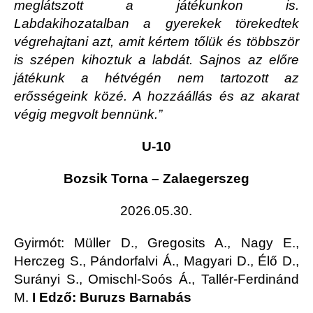
meglátszott a játékunkon is.
Labdakihozatalban a gyerekek törekedtek
végrehajtani azt, amit kértem tőlük és többször
is szépen kihoztuk a labdát. Sajnos az előre
játékunk a hétvégén nem tartozott az
erősségeink közé. A hozzáállás és az akarat
végig megvolt bennünk.”
U-10
Bozsik Torna – Zalaegerszeg
2026.05.30.
Gyirmót
: Müller D., Gregosits A., Nagy E.,
Herczeg S., Pándorfalvi Á., Magyari D., Élő D.,
Surányi S., Omischl-Soós Á., Tallér-Ferdinánd
M.
I Edző: Buruzs Barnabás