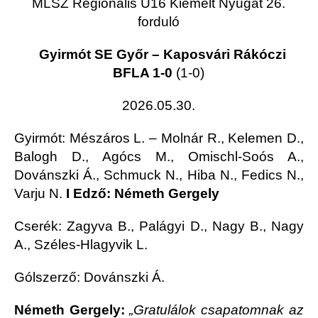
MLSZ Regionális U16 Kiemelt Nyugat 26.
forduló
Gyirmót SE Győr – Kaposvári Rákóczi
BFLA 1-0
(1-0)
2026.05.30.
Gyirmót
: Mészáros L. – Molnár R., Kelemen D.,
Balogh D., Agócs M., Omischl-Soós A.,
Dovánszki Á., Schmuck N., Hiba N., Fedics N.,
Varju N.
I Edző: Németh Gergely
Cserék: Zagyva B., Palágyi D., Nagy B., Nagy
A., Széles-Hlagyvik L.
Gólszerző: Dovánszki Á.
Németh Gergely:
„Gratulálok csapatomnak az