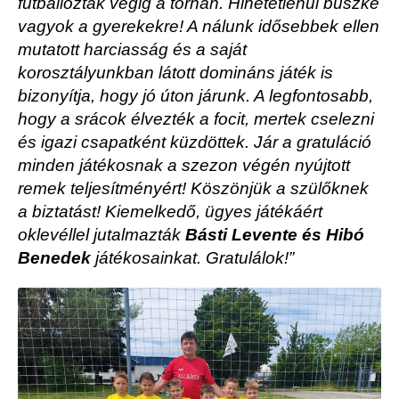
futballoztak végig a tornán. Hihetetlenül büszke
vagyok a gyerekekre! A nálunk idősebbek ellen
mutatott harciasság és a saját
korosztályunkban látott domináns játék is
bizonyítja, hogy jó úton járunk. A legfontosabb,
hogy a srácok élvezték a focit, mertek cselezni
és igazi csapatként küzdöttek. Jár a gratuláció
minden játékosnak a szezon végén nyújtott
remek teljesítményért! Köszönjük a szülőknek
a biztatást!
Kiemelkedő, ügyes játékáért
oklevéllel jutalmazták
Básti Levente és Hibó
Benedek
játékosainkat. Gratulálok!”