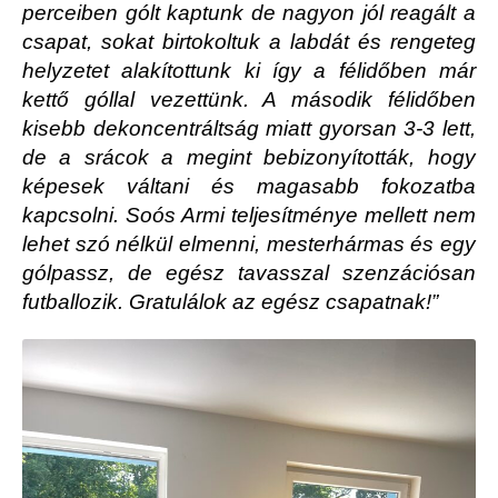
perceiben gólt kaptunk de nagyon jól reagált a
csapat, sokat birtokoltuk a labdát és rengeteg
helyzetet alakítottunk ki így a félidőben már
kettő góllal vezettünk. A második félidőben
kisebb dekoncentráltság miatt gyorsan 3-3 lett,
de a srácok a megint bebizonyították, hogy
képesek váltani és magasabb fokozatba
kapcsolni. Soós Armi teljesítménye mellett nem
lehet szó nélkül elmenni, mesterhármas és egy
gólpassz, de egész tavasszal szenzációsan
futballozik. Gratulálok az egész csapatnak!”