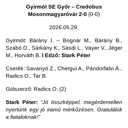
Gyirmót SE Győr – Credobus
Mosonmagyaróvár 2-0
(0-0)
2026.05.29.
Gyirmót
: Bárány I. – Bognár M., Bárány B.,
Szabó D., Sárkány K., Sásdi L., Vayer V., Jéger
M., Horváth B.
I Edző: Stark Péter
Cserék: Savanyó Z., Chergui A., Pándorfalvi Á.,
Radics O., Tar B.
Gólszerző: Radics O. (2)
Stark Péter:
“Jó összképpel, megérdemelten
nyertünk egy jó iramú mérkőzésen. Gratulálok
a fiataloknak!”