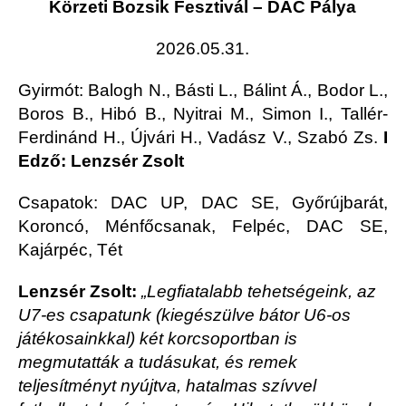
Körzeti Bozsik Fesztivál – DAC Pálya
2026.05.31.
Gyirmót
: Balogh N., Básti L., Bálint Á., Bodor L.,
Boros B., Hibó B., Nyitrai M., Simon I., Tallér-
Ferdinánd H., Újvári H., Vadász V., Szabó Zs.
I
Edző: Lenzsér Zsolt
Csapatok: DAC UP, DAC SE, Győrújbarát,
Koroncó, Ménfőcsanak, Felpéc, DAC SE,
Kajárpéc, Tét
Lenzsér Zsolt:
„Legfiatalabb tehetségeink, az
U7-es csapatunk (kiegészülve bátor U6-os
játékosainkkal) két korcsoportban is
megmutatták a tudásukat, és remek
teljesítményt nyújtva, hatalmas szívvel