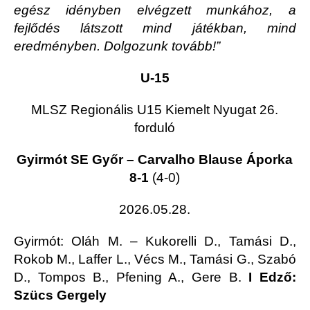
egész idényben elvégzett munkához, a
fejlődés látszott mind játékban, mind
eredményben. Dolgozunk tovább!”
U-15
MLSZ Regionális U15 Kiemelt Nyugat 26.
forduló
Gyirmót SE Győr – Carvalho Blause Áporka
8-1
(4-0)
2026.05.28.
Gyirmót
: Oláh M. – Kukorelli D., Tamási D.,
Rokob M., Laffer L., Vécs M., Tamási G., Szabó
D., Tompos B., Pfening A., Gere B.
I Edző:
Szücs Gergely