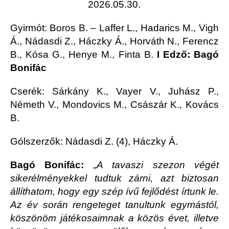
2026.05.30.
Gyirmót
: Boros B. – Laffer L., Hadarics M., Vigh
Á., Nádasdi Z., Háczky Á., Horváth N., Ferencz
B., Kósa G., Henye M., Finta B.
I Edző: Bagó
Bonifác
Cserék: Sárkány K., Vayer V., Juhász P.,
Németh V., Mondovics M., Császár K., Kovács
B.
Gólszerzők: Nádasdi Z. (4), Háczky Á.
Bagó Bonifác:
„A tavaszi szezon végét
sikerélményekkel tudtuk zárni, azt biztosan
állíthatom, hogy egy szép ívű fejlődést írtunk le.
Az év során rengeteget tanultunk egymástól,
köszönöm játékosaimnak a közös évet, illetve