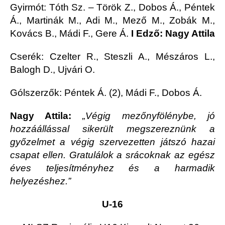
Gyirmót
: Tóth Sz. – Török Z., Dobos Á., Péntek
Á., Martinák M., Adi M., Mező M., Zobák M.,
Kovács B., Mádi F., Gere Á.
I Edző: Nagy Attila
Cserék: Czelter R., Steszli A., Mészáros L.,
Balogh D., Ujvári O.
Gólszerzők: Péntek Á. (2), Mádi F., Dobos Á.
Nagy Attila:
„Végig mezőnyfölénybe, jó
hozzáállással sikerült megszereznünk a
győzelmet a végig szervezetten játszó hazai
csapat ellen. Gratulálok a srácoknak az egész
éves teljesítményhez és a harmadik
helyezéshez.”
U-16