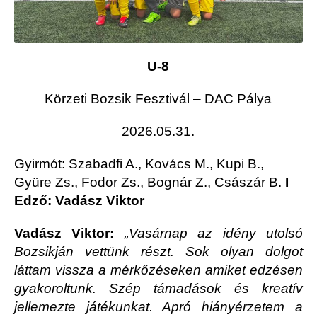
U-8
Körzeti Bozsik Fesztivál – DAC Pálya
2026.05.31.
Gyirmót
: Szabadfi A., Kovács M., Kupi B.,
Gyüre Zs., Fodor Zs., Bognár Z., Császár B.
I
Edző: Vadász Viktor
Vadász Viktor:
„
Vasárnap az idény utolsó
Bozsikján vettünk részt.
Sok olyan dolgot
láttam vissza a mérkőzéseken amiket edzésen
gyakoroltunk. Szép támadások és kreatív
jellemezte játékunkat. Apró hiányérzetem a