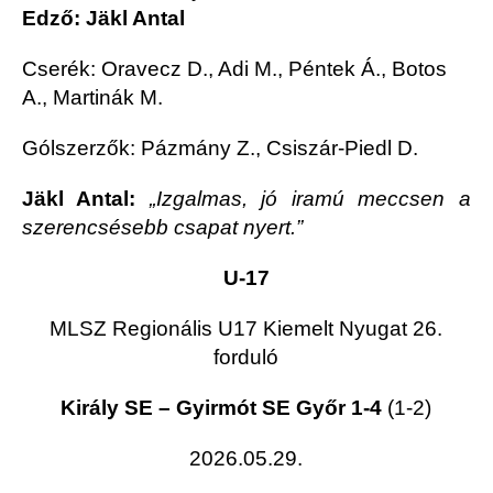
Edző: Jäkl Antal
Cserék: Oravecz D., Adi M., Péntek Á., Botos
A., Martinák M.
Gólszerzők: Pázmány Z., Csiszár-Piedl D.
Jäkl Antal:
„Izgalmas, jó iramú meccsen a
szerencsésebb csapat nyert.”
U-17
MLSZ Regionális U17 Kiemelt Nyugat 26.
forduló
Király SE – Gyirmót SE Győr 1-4
(1-2)
2026.05.29.