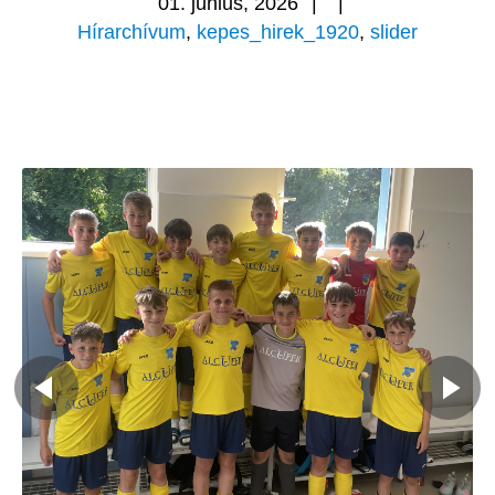
01. június, 2026
|
|
Hírarchívum
,
kepes_hirek_1920
,
slider