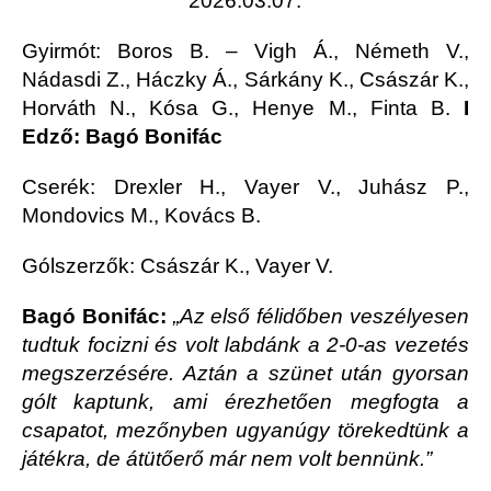
2026.03.07.
Gyirmót
: Boros B. – Vigh Á., Németh V.,
Nádasdi Z., Háczky Á., Sárkány K., Császár K.,
Horváth N., Kósa G., Henye M., Finta B.
I
Edző: Bagó Bonifác
Cserék: Drexler H., Vayer V., Juhász P.,
Mondovics M., Kovács B.
Gólszerzők: Császár K., Vayer V.
Bagó Bonifác:
„Az első félidőben veszélyesen
tudtuk focizni és volt labdánk a 2-0-as vezetés
megszerzésére. Aztán a szünet után gyorsan
gólt kaptunk, ami érezhetően megfogta a
csapatot, mezőnyben ugyanúgy törekedtünk a
játékra, de átütőerő már nem volt bennünk.”