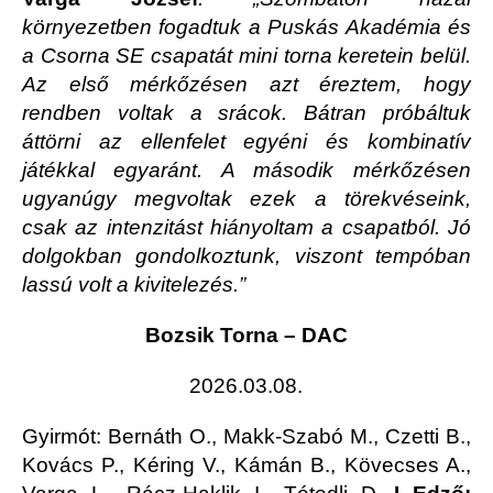
környezetben fogadtuk a Puskás Akadémia és
a Csorna SE csapatát mini torna keretein belül.
Az első mérkőzésen azt éreztem, hogy
rendben voltak a srácok. Bátran próbáltuk
áttörni az ellenfelet egyéni és kombinatív
játékkal egyaránt. A második mérkőzésen
ugyanúgy megvoltak ezek a törekvéseink,
csak az intenzitást hiányoltam a csapatból. Jó
dolgokban gondolkoztunk, viszont tempóban
lassú volt a kivitelezés.”
Bozsik Torna – DAC
2026.03.08.
Gyirmót
: Bernáth O., Makk-Szabó M., Czetti B.,
Kovács P., Kéring V., Kámán B., Kövecses A.,