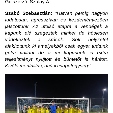
Gólszerző: Szalay Á.
Szabó Szebasztián:
“Hatvan percig nagyon
tudatosan, agresszívan és kezdeményezően
játszottunk. Az utolsó etapra a vendégek a
kapunk elé szegeztek minket de hősiesen
védekeztek a srácok. Sok helyzetet
alakítottunk ki amelyekből csak egyet tudtunk
gólra váltani de a mi kapusunk is extra
teljesítményt nyújtott és büntetőt is hárított.
Kiváló mentalitás, óriási csapategység!”