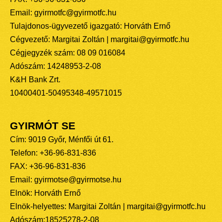
Email: gyirmotfc@gyirmotfc.hu
Tulajdonos-ügyvezető igazgató: Horváth Ernő
Cégvezető: Margitai Zoltán | margitai@gyirmotfc.hu
Cégjegyzék szám: 08 09 016084
Adószám: 14248953-2-08
K&H Bank Zrt.
10400401-50495348-49571015
GYIRMÓT SE
Cím: 9019 Győr, Ménfői út 61.
Telefon: +36-96-831-836
FAX: +36-96-831-836
Email: gyirmotse@gyirmotse.hu
Elnök: Horváth Ernő
Elnök-helyettes: Margitai Zoltán | margitai@gyirmotfc.hu
Adószám:18525278-2-08