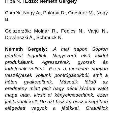
Hiba N.
I Edző: Németh Gergely
Cserék: Nagy A., Palágyi D., Gerstner M., Nagy
B.
Gólszerzők: Molnár R., Fedics N., Varju N.,
Dovánszki Á., Schmuck N.
Németh Gergely:
„A mai napon Sopron
gárdáját fogadtuk. Nagyszerű első félidőt
produkáltunk. Agresszívek, gyorsak és
tudatosak voltunk. Ezen a meccsen nagyon
veszélyesek voltunk pontrúgásokból, amit a
héten gyakoroltunk. Második félidő az
eredmény miatt picit hagy némi kívánni valót
maga után, kicsit el kényelmesedtünk, ezen
javítanunk kell. De azt hiszem összességében
elégedett vagyok a játékkal. Gratulálok