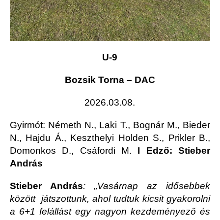
U-9
Bozsik Torna – DAC
2026.03.08.
Gyirmót
: Németh N., Laki T., Bognár M., Bieder
N., Hajdu Á., Keszthelyi Holden S., Prikler B.,
Domonkos D., Csáfordi M.
I Edző: Stieber
András
Stieber András
: „Vasárnap az idősebbek
között játszottunk, ahol tudtuk kicsit gyakorolni
a 6+1 felállást egy nagyon kezdeményező és