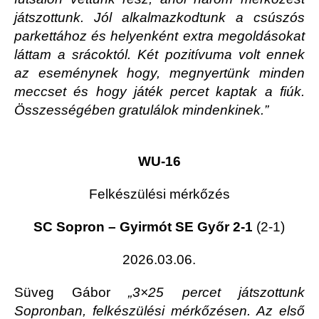
játszottunk. Jól alkalmazkodtunk a csúszós
parkettához és helyenként extra megoldásokat
láttam a srácoktól. Két pozitívuma volt ennek
az eseménynek hogy, megnyertünk minden
meccset és hogy játék percet kaptak a fiúk.
Összességében gratulálok mindenkinek.”
WU-16
Felkészülési mérkőzés
SC Sopron – Gyirmót SE Győr 2-1
(2-1)
2026.03.06.
Süveg Gábor
„3×25 percet játszottunk
Sopronban, felkészülési mérkőzésen. Az első