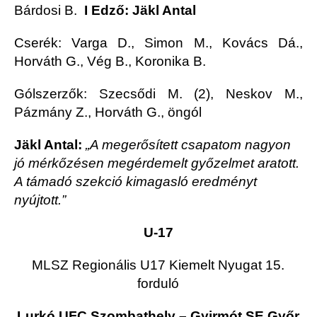
Bárdosi B.
I Edző: Jäkl Antal
Cserék: Varga D., Simon M., Kovács Dá.,
Horváth G., Vég B., Koronika B.
Gólszerzők: Szecsődi M. (2), Neskov M.,
Pázmány Z., Horváth G., öngól
Jäkl Antal:
„A megerősített csapatom nagyon
jó mérkőzésen megérdemelt győzelmet aratott.
A támadó szekció kimagasló eredményt
nyújtott.”
U-17
MLSZ Regionális U17 Kiemelt Nyugat 15.
forduló
Lurkó UFC Szombathely – Gyirmót SE Győr