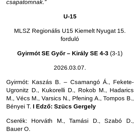
csapatomnak.”
U-15
MLSZ Regionális U15 Kiemelt Nyugat 15.
forduló
Gyirmót SE Győr – Király SE 4-3
(3-1)
2026.03.07.
Gyirmót
: Kaszás B. – Csamangó Á., Fekete-
Ugronitz D., Kukorelli D., Rokob M., Hadarics
M., Vécs M., Varsics N., Pfening A., Tompos B.,
Bényei T.
I Edző: Szücs Gergely
Cserék: Horváth M., Tamási D., Szabó D.,
Bauer O.