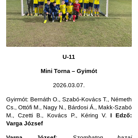
U-11
Mini Torna – Gyimót
2026.03.07.
Gyirmót
: Bernáth O., Szabó-Kovács T., Németh
Cs., Ottófi M., Nagy N., Bárdosi Á., Makk-Szabó
M., Czetti B., Kovács P., Kéring V.
I Edző:
Varga József
Varga József
:
„
Szombaton hazai