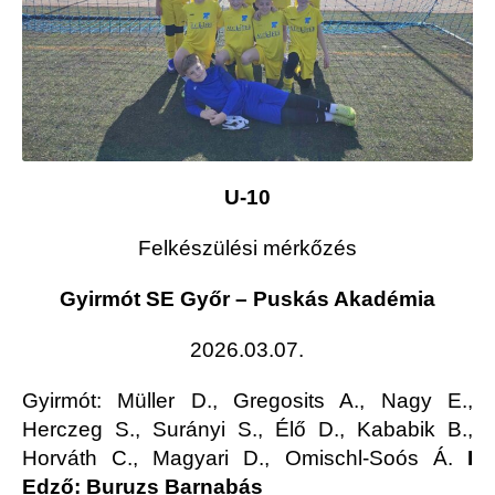
U-10
Felkészülési mérkőzés
Gyirmót SE Győr – Puskás Akadémia
2026.03.07.
Gyirmót
:
Müller D., Gregosits A., Nagy E.,
Herczeg S., Surányi S., Élő D., Kababik B.,
Horváth C., Magyari D., Omischl-Soós Á.
I
Edző: Buruzs Barnabás