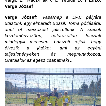
Varga L., Rácz-Haklik I., Tétedli D.
I Edző:
Varga József
Varga József
:
„
Vasárnap a DAC pályára
utaztunk egy elmaradt Bozsik Torna pótlására,
ahol öt mérkőzést játszottunk. A srácok
kezdeményezően, határozottan fociztak
mindegyik meccsen. Látszott rajtuk, hogy
élvezik a játékot, ami az egyéni
teljesítményeken és megmutatkozott.
Gratulálok az egész csapatnak! „