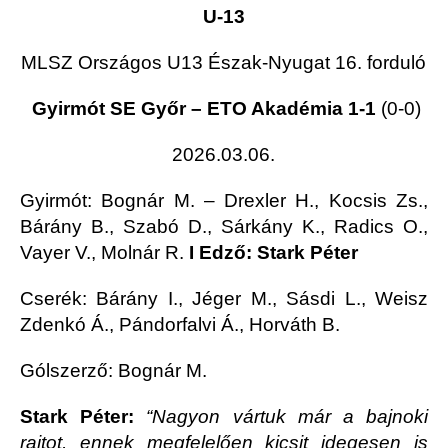
U-13
MLSZ Országos U13 Észak-Nyugat 16. forduló
Gyirmót SE Győr – ETO Akadémia 1-1
(0-0)
2026.03.06.
Gyirmót
: Bognár M. – Drexler H., Kocsis Zs.,
Bárány B., Szabó D., Sárkány K., Radics O.,
Vayer V., Molnár R.
I Edző: Stark Péter
Cserék: Bárány I., Jéger M., Sásdi L., Weisz
Zdenkó Á., Pándorfalvi Á., Horváth B.
Gólszerző: Bognár M.
Stark Péter:
“Nagyon vártuk már a bajnoki
rajtot, ennek megfelelően kicsit idegesen is