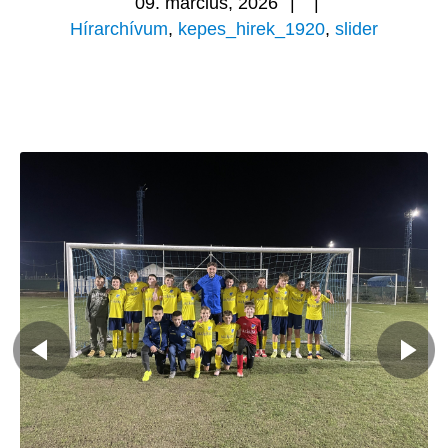
09. március, 2026
|
|
Hírarchívum
,
kepes_hirek_1920
,
slider