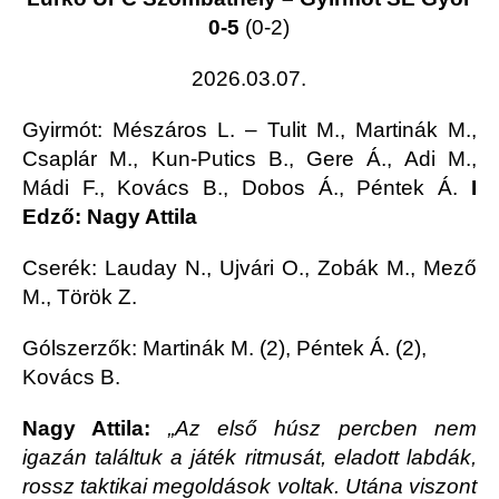
0-5
(0-2)
2026.03.07.
Gyirmót
: Mészáros L. – Tulit M., Martinák M.,
Csaplár M., Kun-Putics B., Gere Á., Adi M.,
Mádi F., Kovács B., Dobos Á., Péntek Á.
I
Edző: Nagy Attila
Cserék: Lauday N., Ujvári O., Zobák M., Mező
M., Török Z.
Gólszerzők: Martinák M. (2), Péntek Á. (2),
Kovács B.
Nagy Attila:
„Az első húsz percben nem
igazán találtuk a játék ritmusát, eladott labdák,
rossz taktikai megoldások voltak. Utána viszont