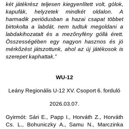
két játékrész teljesen kiegyenlített volt, gólok,
kapufák, helyzetek mindkét oldalon. A
harmadik periódusban a hazai csapat többet
birtokolta a labdát, nem tudtuk megoldani a
labdakihozatalt és a mezőnyfény góllá érett.
Összességében egy nagyon hasznos és jó
mérkőzést játszottunk, ahol az új játékosok is
szerepet kaphattak.”
WU-12
Leány Regionális U-12 XV. Csoport
6.
forduló
2026.03.07.
Gyirmót
:
Sári E., Papp I., Horváth Z., Horváth
Cs. L.,
Bohuniczky
A., Samu N.,
Marczinka