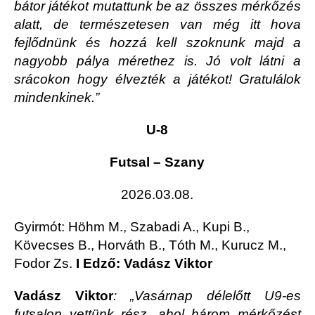
bátor játékot mutattunk be az összes mérkőzés
alatt, de természetesen van még itt hova
fejlődnünk és hozzá kell szoknunk majd a
nagyobb pálya mérethez is. Jó volt látni a
srácokon hogy élvezték a játékot! Gratulálok
mindenkinek.”
U-8
Futsal – Szany
2026.03.08.
Gyirmót
: Höhm M., Szabadi A., Kupi B.,
Kövecses B., Horváth B., Tóth M., Kurucz M.,
Fodor Zs.
I Edző: Vadász Viktor
Vadász Viktor
:
„Vasárnap délelőtt U9-es
futsalon vettünk rész, ahol három mérkőzést