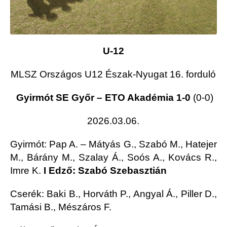
U-12
MLSZ Országos U12 Észak-Nyugat 16. forduló
Gyirmót SE Győr – ETO Akadémia 1-0
(0-0)
2026.03.06.
Gyirmót
: Pap A. – Mátyás G., Szabó M., Hatejer
M., Bárány M., Szalay Á., Soós A., Kovács R.,
Imre K.
I Edző: Szabó Szebasztián
Cserék: Baki B., Horváth P., Angyal Á., Piller D.,
Tamási B., Mészáros F.