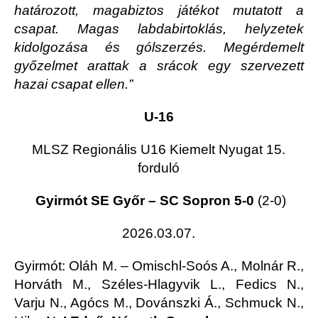
határozott, magabiztos játékot mutatott a
csapat. Magas labdabirtoklás, helyzetek
kidolgozása és gólszerzés. Megérdemelt
győzelmet arattak a srácok egy szervezett
hazai csapat ellen.”
U-16
MLSZ Regionális U16 Kiemelt Nyugat 15.
forduló
Gyirmót SE Győr – SC Sopron 5-0
(2-0)
2026.03.07.
Gyirmót
: Oláh M. – Omischl-Soós A., Molnár R.,
Horváth M., Széles-Hlagyvik L., Fedics N.,
Varju N., Agócs M., Dovánszki Á., Schmuck N.,