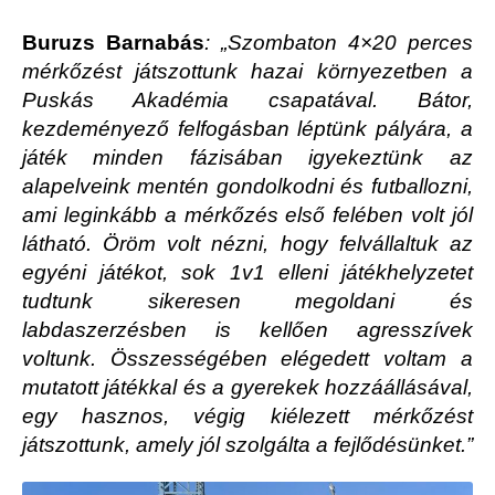
Buruzs Barnabás
:
„
Szombaton 4×20 perces
mérkőzést játszottunk hazai környezetben a
Puskás Akadémia csapatával. Bátor,
kezdeményező felfogásban léptünk pályára, a
játék minden fázisában igyekeztünk az
alapelveink mentén gondolkodni és futballozni,
ami leginkább a mérkőzés első felében volt jól
látható. Öröm volt nézni, hogy felvállaltuk az
egyéni játékot, sok 1v1 elleni játékhelyzetet
tudtunk sikeresen megoldani és
labdaszerzésben is kellően agresszívek
voltunk. Összességében elégedett voltam a
mutatott játékkal és a gyerekek hozzáállásával,
egy hasznos, végig kiélezett mérkőzést
játszottunk, amely jól szolgálta a fejlődésünket.”