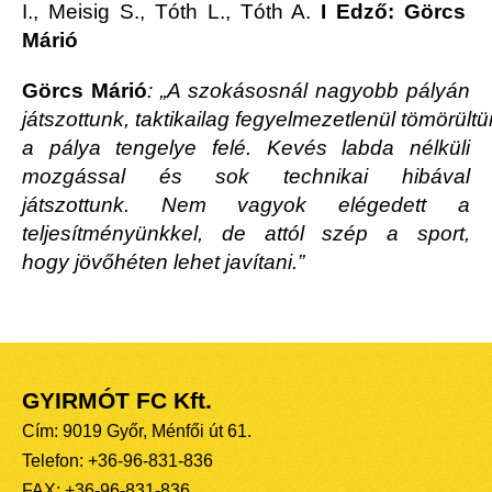
I.,
Meisig
S.
, Tóth L.
, Tóth A.
I Edző: Görcs
Márió
Görcs Márió
: „
A szokásosnál nagyobb pályán
játszottunk
,
taktikailag
fegyelmezetlenül
tömörültü
a pálya tengelye
felé.
Kevés labda nélküli
mozgással és sok technikai hibával
játszottunk.
Nem vagyok elégedett a
teljesítményünkkel, de attól szép a sport,
hogy
jövőhéten lehet javítani.”
GYIRMÓT FC Kft.
Cím: 9019 Győr, Ménfői út 61.
Telefon: +36-96-831-836
FAX: +36-96-831-836