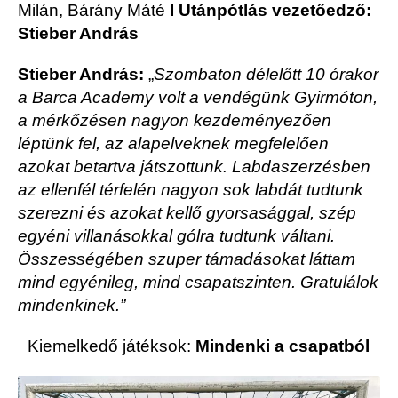
Milán, Bárány Máté
I Utánpótlás vezetőedző:
Stieber András
Stieber András:
„
Szombaton délelőtt 10 órakor
a Barca Academy volt a vendégünk Gyirmóton,
a mérkőzésen nagyon kezdeményezően
léptünk fel, az alapelveknek megfelelően
azokat betartva játszottunk. Labdaszerzésben
az ellenfél térfelén nagyon sok labdát tudtunk
szerezni és azokat kellő gyorsasággal, szép
egyéni villanásokkal gólra tudtunk váltani.
Összességében szuper támadásokat láttam
mind egyénileg, mind csapatszinten. Gratulálok
mindenkinek.”
Kiemelkedő játéksok:
Mindenki a csapatból