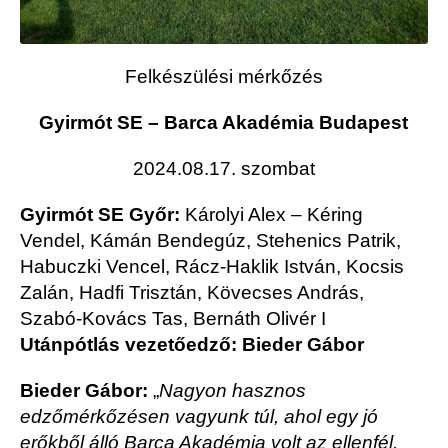
Felkészülési mérkőzés
Gyirmót SE – Barca Akadémia Budapest
2024.08.17. szombat
Gyirmót SE Győr:
Károlyi Alex – Kéring
Vendel, Kámán Bendegúz, Stehenics Patrik,
Habuczki Vencel, Rácz-Haklik István, Kocsis
Zalán, Hadfi Trisztán, Kövecses András,
Szabó-Kovács Tas, Bernáth Olivér
I
Utánpótlás vezetőedző: Bieder Gábor
Bieder Gábor:
„
Nagyon hasznos
edzőmérkőzésen vagyunk túl, ahol egy jó
erőkből álló Barca Akadémia volt az ellenfél.