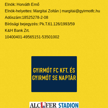
Elnök: Horváth Ernő
Elnök-helyettes: Margitai Zoltán | margitai@gyirmotfc.hu
Adószám:18525278-2-08
Bírósági bejegyzés: Pk.T.61.126/1993/59
K&H Bank Zrt.
10400401-49565151-53501002