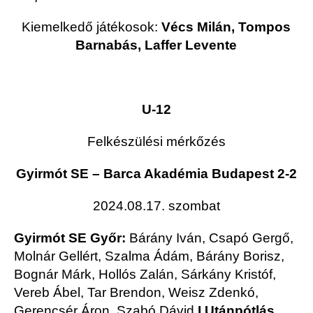
Kiemelkedő játékosok:
Vécs Milán, Tompos
Barnabás, Laffer Levente
U-12
Felkészülési mérkőzés
Gyirmót SE – Barca Akadémia Budapest 2-2
2024.08.17. szombat
Gyirmót SE Győr:
Bárány Iván, Csapó Gergő,
Molnár Gellért, Szalma Ádám, Bárány Borisz,
Bognár Márk, Hollós Zalán, Sárkány Kristóf,
Vereb Ábel, Tar Brendon, Weisz Zdenkó,
Gerencsér Áron, Szabó Dávid
I Utánpótlás