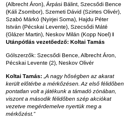
(Albrecht Áron), Árpási Bálint, Szecsődi Bence
(Káli Zsombor), Szemeti Dávid (Szirtes Olivér),
Szabó Márkó (Nyirjei Soma), Hajdu Péter
István (Pécskai Levente), Szecsődi Máté
(Glázer Martin), Neskov Milán (Kopp Noel)
I
Utánpótlás vezetőedző: Koltai Tamás
Gólszerzők: Szecsődi Bence, Albrecht Áron,
Pécskai Levente (2), Neskov Olivér
Koltai Tamás:
„
A nagy hőségben az akarat
került előtérbe a mérkőzésen. Az első félidőben
pontatlan volt a játékunk a támadó zónában,
viszont a második félidőben szép akciókat
vezetve megérdemelve nyertük meg a
mérkőzést.”