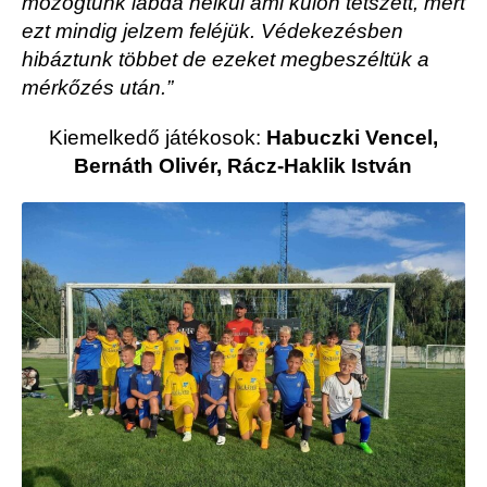
mozogtunk labda nélkül ami külön tetszett, mert
ezt mindig jelzem feléjük. Védekezésben
hibáztunk többet de ezeket megbeszéltük a
mérkőzés után.”
Kiemelkedő játékosok:
Habuczki Vencel,
Bernáth Olivér, Rácz-Haklik István