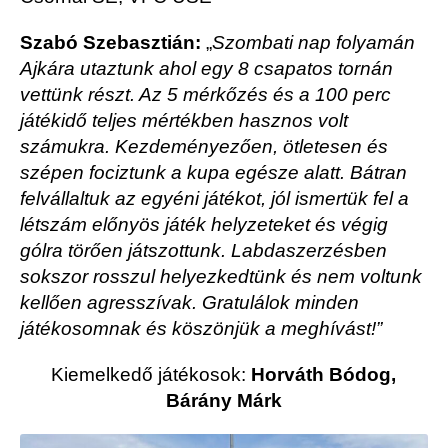
Szabó Szebasztián:
„
Szombati nap folyamán
Ajkára utaztunk ahol egy 8 csapatos tornán
vettünk részt. Az 5 mérkőzés és a 100 perc
játékidő teljes mértékben hasznos volt
számukra. Kezdeményezően, ötletesen és
szépen fociztunk a kupa egésze alatt. Bátran
felvállaltuk az egyéni játékot, jól ismertük fel a
létszám előnyös játék helyzeteket és végig
gólra törően játszottunk. Labdaszerzésben
sokszor rosszul helyezkedtünk és nem voltunk
kellően agresszívak. Gratulálok minden
játékosomnak és köszönjük a meghívást!”
Kiemelkedő játékosok:
Horváth Bódog,
Bárány Márk