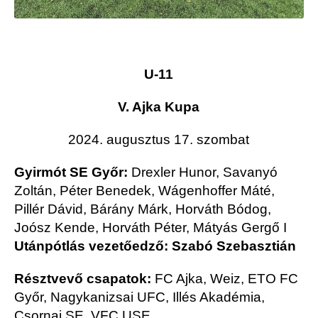
U-11
V. Ajka Kupa
2024. augusztus 17. szombat
Gyirmót SE Győr:
Drexler Hunor, Savanyó
Zoltán, Péter Benedek, Wágenhoffer Máté,
Pillér Dávid, Bárány Márk, Horváth Bódog,
Joósz Kende, Horváth Péter, Mátyás Gergő I
Utánpótlás vezetőedző: Szabó Szebasztián
Résztvevő csapatok:
FC Ajka, Weiz, ETO FC
Győr, Nagykanizsai UFC, Illés Akadémia,
Csornai SE, VFC USE