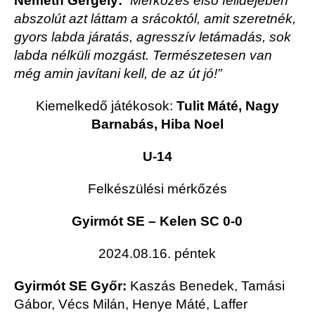
Németh Gergely:
” Mérkőzés első félidejében
abszolút azt láttam a srácoktól, amit szeretnék,
gyors labda járatás, agresszív letámadás, sok
labda nélküli mozgást. Természetesen van
még amin javítani kell, de az út jó!”
Kiemelkedő játékosok:
Tulit Máté, Nagy
Barnabás, Hiba Noel
U-14
Felkészülési mérkőzés
Gyirmót SE – Kelen SC 0-0
2024.08.16. péntek
Gyirmót SE Győr:
Kaszás Benedek, Tamási
Gábor, Vécs Milán, Henye Máté, Laffer