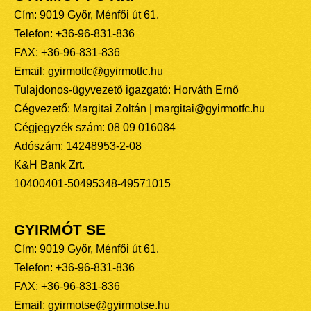
Cím: 9019 Győr, Ménfői út 61.
Telefon: +36-96-831-836
FAX: +36-96-831-836
Email: gyirmotfc@gyirmotfc.hu
Tulajdonos-ügyvezető igazgató: Horváth Ernő
Cégvezető: Margitai Zoltán | margitai@gyirmotfc.hu
Cégjegyzék szám: 08 09 016084
Adószám: 14248953-2-08
K&H Bank Zrt.
10400401-50495348-49571015
GYIRMÓT SE
Cím: 9019 Győr, Ménfői út 61.
Telefon: +36-96-831-836
FAX: +36-96-831-836
Email: gyirmotse@gyirmotse.hu