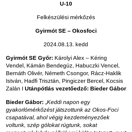
U-10
Felkészülési mérkőzés
Gyirmót SE – Okosfoci
2024.08.13. kedd
Gyirmót SE Győr:
Károlyi Alex – Kéring
Vendel, Kámán Bendegúz, Habuczki Vencel,
Bernáth Olivér, Németh Csongor, Rácz-Haklik
István, Hadfi Trisztán, Pingiczer Bercel, Kocsis
Zalán I
Utánpótlás vezetőedző: Bieder Gábor
Bieder Gábor:
„
Keddi napon egy
gyakorlómérkőzést játszottunk az Okos-Foci
csapatával, ahol végig kezdeményezőek
voltunk, szép gólokat rúgtunk, sokat