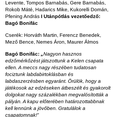
Levente, Tompos Barnabás, Gere Barnabás,
Rokob Máté, Hadarics Mike, Kukorelli Domán,
Pfening András
I Utánpótlás vezetőedző:
Bagó Bonifác
Cserék: Horváth Martin, Ferencz Benedek,
Mező Bence, Nemes Áron, Maurer Álmos
Bagó Bonifác:
„
Nagyon hasznos
edzőmérkőzést játszottunk a Kelen csapata
ellen. A meccs nagy részében tudatosan
fociztunk labdabirtoklásban és
labdaszerzésben egyaránt. Örülök, hogy a
játékosok az edzéseken átbeszélt és gyakorolt
dolgokat nagy százalékban megvalósították a
pályán. A kapu előterében határozottabbnak
kell lennünk a jövőben. Gratulálok a
csapatomnak!”