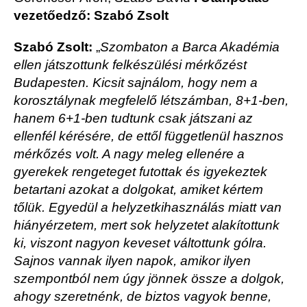
vezetőedző: Szabó Zsolt
Szabó Zsolt:
„
Szombaton a Barca Akadémia
ellen játszottunk felkészülési mérkőzést
Budapesten. Kicsit sajnálom, hogy nem a
korosztálynak megfelelő létszámban, 8+1-ben,
hanem 6+1-ben tudtunk csak játszani az
ellenfél kérésére, de ettől függetlenül hasznos
mérkőzés volt. A nagy meleg ellenére a
gyerekek rengeteget futottak és igyekeztek
betartani azokat a dolgokat, amiket kértem
tőlük. Egyedül a helyzetkihasználás miatt van
hiányérzetem, mert sok helyzetet alakítottunk
ki, viszont nagyon keveset váltottunk gólra.
Sajnos vannak ilyen napok, amikor ilyen
szempontból nem úgy jönnek össze a dolgok,
ahogy szeretnénk, de biztos vagyok benne,