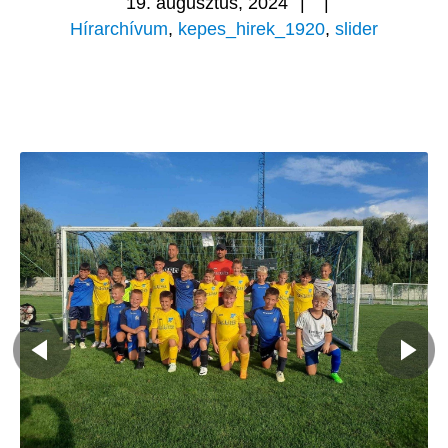
19. augusztus, 2024
|
|
Hírarchívum
,
kepes_hirek_1920
,
slider