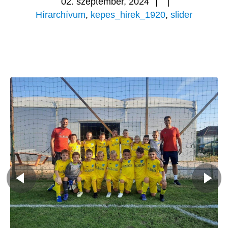
02. szeptember, 2024
|
|
Hírarchívum
,
kepes_hirek_1920
,
slider