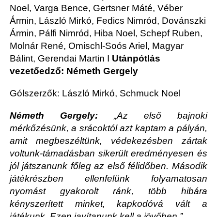
Noel, Varga Bence, Gertsner Máté, Véber
Ármin, László Mirkó, Fedics Nimród, Dovánszki
Ármin, Pálfi Nimród, Hiba Noel, Schepf Ruben,
Molnár René, Omischl-Soós Ariel, Magyar
Bálint, Gerendai Martin I
Utánpótlás
vezetőedző: Németh Gergely
Gólszerzők
László Mirkó, Schmuck Noel
:
Németh Gergely:
„Az első bajnoki
mérkőzésünk, a srácoktól azt kaptam a pályán,
amit megbeszéltünk, védekezésben zártak
voltunk-támadásban sikerült eredményesen és
jól játszanunk főleg az első félidőben. Második
játékrészben ellenfelünk folyamatosan
nyomást gyakorolt ránk, több hibára
kényszerített minket, kapkodóvá vált a
játékunk. Ezen javítanunk kell a jövőben.”