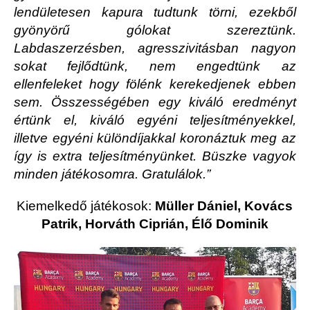
lendületesen kapura tudtunk törni, ezekből
gyönyörű gólokat szereztünk.
Labdaszerzésben, agresszivitásban nagyon
sokat fejlődtünk, nem engedtünk az
ellenfeleket hogy fölénk kerekedjenek ebben
sem. Összességében egy kiváló eredményt
értünk el, kiváló egyéni teljesítményekkel,
illetve egyéni különdíjakkal koronáztuk meg az
így is extra teljesítményünket. Büszke vagyok
minden játékosomra. Gratulálok.”
Kiemelkedő játékosok:
Müller Dániel, Kovács
Patrik, Horváth Ciprián, Élő Dominik