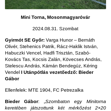
Mini Torna, Mosonmagyaróvár
2024.08.31. Szombat
Gyirmót SE Győr:
Varga Hunor – Bernáth
Olivér, Stehenics Patrik, Rácz-Haklik István,
Habuczki Vencel, Hadfi Trisztán, Szabó-
Kovács Tas, Kocsis Zalán, Kövecses András,
Stelescu András, Kámán Bendegúz, Kéring
Vendel
I Utánpótlás vezetőedző: Bieder
Gábor
Ellenfelek: MTE 1904, FC Petrezalka
Bieder Gábor
: „
Szombaton egy Minitorna
keretében játszottunk két mérkőzést 2×20