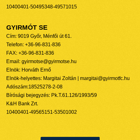
10400401-50495348-49571015
GYIRMÓT SE
Cím: 9019 Győr, Ménfői út 61.
Telefon: +36-96-831-836
FAX: +36-96-831-836
Email: gyirmotse@gyirmotse.hu
Elnök: Horváth Ernő
Elnök-helyettes: Margitai Zoltán | margitai@gyirmotfc.hu
Adószám:18525278-2-08
Bírósági bejegyzés: Pk.T.61.126/1993/59
K&H Bank Zrt.
10400401-49565151-53501002