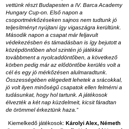
vettünk részt Budapesten a IV. Barca Academy
Hungary Cup-on. Első napon a
csoportmérkőzéseken sajnos nem tudtunk jó
teljesítményt nyújtani így vigaszágra kerültünk.
Második napon a csapat már feljavult
védekezésben és támadásban is így bejutott a
középdöntőben ahol szintén jó játékkal
továbbment a nyolcaddöntőben, a következő
körben pedig már az elődöntőbe kerülés volt a
cél és egy jó mérkőzésen alulmaradtunk.
Összességében elégedett lehetek a srácokkal,
jó volt ilyen minőségű csapatok ellen felmérni a
tudásunkat, hogy hol tartunk. A játékosok
élvezték a két nap küzdelmeit, kicsit fáradtan
de örömmel érkeztünk haza.”
Kiemelkedő játékosok:
Károlyi Alex, Németh