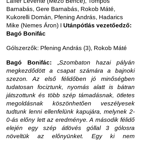
Laffer Levente (Mező Bence), Tompos
Barnabás, Gere Barnabás, Rokob Máté,
Kukorelli Domán, Pfening András, Hadarics
Mike (Nemes Áron) I
Utánpótlás vezetőedző:
Bagó Bonifác
Gólszerzők: Pfening András (3), Rokob Máté
Bagó Bonifác:
„
Szombaton hazai pályán
megkezdődött a csapat számára a bajnoki
szezon. Az első félidőben jó minőségben
tudatosan fociztunk, nyomás alatt is bátran
játszottunk és több szép támadásnak, ötletes
megoldásnak köszönhetően veszélyesek
tudtunk lenni ellenfelünk kapujára, melynek 2-
0-ás előny lett az eredménye. A második félidő
elején egy szép átlövés góllal 3 gólosra
növeltük az előnyünket. Egy ki nem