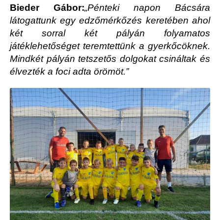
Bieder Gábor:
„Pénteki napon Bácsára
látogattunk egy edzőmérkőzés keretében ahol
két sorral két pályán folyamatos
játéklehetőséget teremtettünk a gyerkőcöknek.
Mindkét pályán tetszetős dolgokat csináltak és
élvezték a foci adta örömöt.”