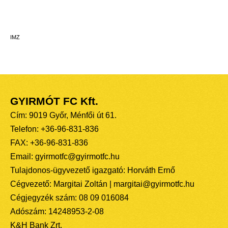
IMZ
GYIRMÓT FC Kft.
Cím: 9019 Győr, Ménfői út 61.
Telefon: +36-96-831-836
FAX: +36-96-831-836
Email: gyirmotfc@gyirmotfc.hu
Tulajdonos-ügyvezető igazgató: Horváth Ernő
Cégvezető: Margitai Zoltán | margitai@gyirmotfc.hu
Cégjegyzék szám: 08 09 016084
Adószám: 14248953-2-08
K&H Bank Zrt.