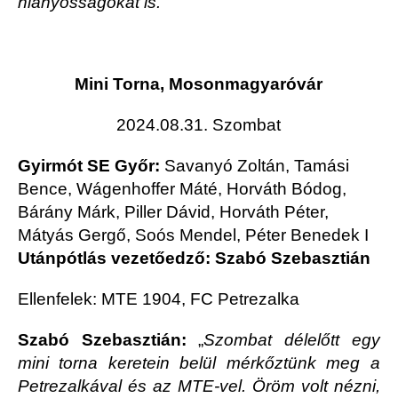
hiányosságokat is.”
Mini Torna, Mosonmagyaróvár
2024.08.31. Szombat
Gyirmót SE Győr:
Savanyó Zoltán, Tamási
Bence, Wágenhoffer Máté, Horváth Bódog,
Bárány Márk, Piller Dávid, Horváth Péter,
Mátyás Gergő, Soós Mendel, Péter Benedek I
Utánpótlás vezetőedző: Szabó Szebasztián
Ellenfelek: MTE 1904, FC Petrezalka
Szabó Szebasztián:
„
Szombat délelőtt egy
mini torna keretein belül mérkőztünk meg a
Petrezalkával és az MTE-vel. Öröm volt nézni,