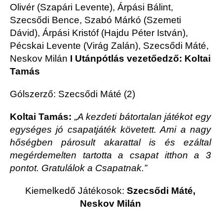
Olivér (Szapári Levente), Árpási Bálint,
Szecsődi Bence, Szabó Márkó (Szemeti
Dávid), Árpási Kristóf (Hajdu Péter István),
Pécskai Levente (Virág Zalán), Szecsődi Máté,
Neskov Milán
I Utánpótlás vezetőedző: Koltai
Tamás
Gólszerző: Szecsődi Máté (2)
Koltai Tamás:
„A kezdeti bátortalan játékot egy
egységes jó csapatjáték követett. Ami a nagy
hőségben párosult akarattal is és ezáltal
megérdemelten tartotta a csapat itthon a 3
pontot. Gratulálok a Csapatnak.”
Kiemelkedő Játékosok:
Szecsődi Máté,
Neskov Milán