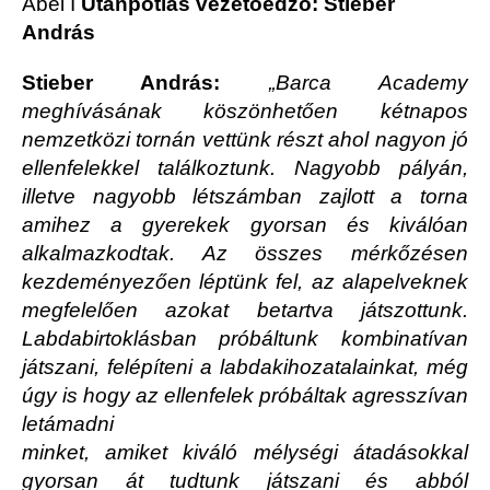
Ábel I
Utánpótlás vezetőedző: Stieber
András
Stieber András:
„Barca Academy
meghívásának köszönhetően kétnapos
nemzetközi tornán vettünk részt ahol nagyon jó
ellenfelekkel találkoztunk. Nagyobb pályán,
illetve nagyobb létszámban zajlott a torna
amihez a gyerekek gyorsan és kiválóan
alkalmazkodtak. Az összes mérkőzésen
kezdeményezően léptünk fel, az alapelveknek
megfelelően azokat betartva játszottunk.
Labdabirtoklásban próbáltunk kombinatívan
játszani, felépíteni a labdakihozatalainkat, még
úgy is hogy az ellenfelek próbáltak agresszívan
letámadni
minket, amiket kiváló mélységi átadásokkal
gyorsan át tudtunk játszani és abból