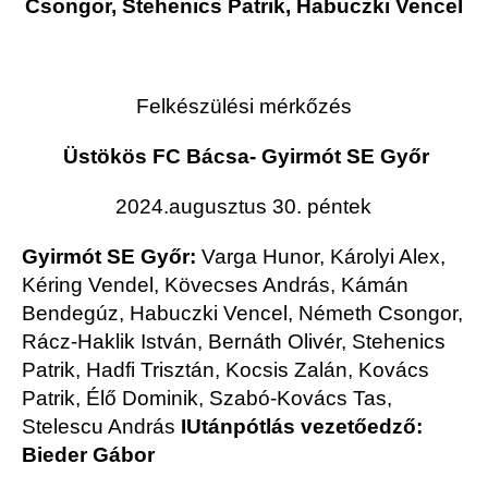
Csongor, Stehenics Patrik, Habuczki Vencel
Felkészülési mérkőzés
Üstökös FC Bácsa- Gyirmót SE Győr
2024.augusztus 30. péntek
Gyirmót SE Győr:
Varga Hunor, Károlyi Alex,
Kéring Vendel, Kövecses András, Kámán
Bendegúz, Habuczki Vencel, Németh Csongor,
Rácz-Haklik István, Bernáth Olivér, Stehenics
Patrik, Hadfi Trisztán, Kocsis Zalán, Kovács
Patrik, Élő Dominik, Szabó-Kovács Tas,
Stelescu András
I
Utánpótlás vezetőedző:
Bieder Gábor