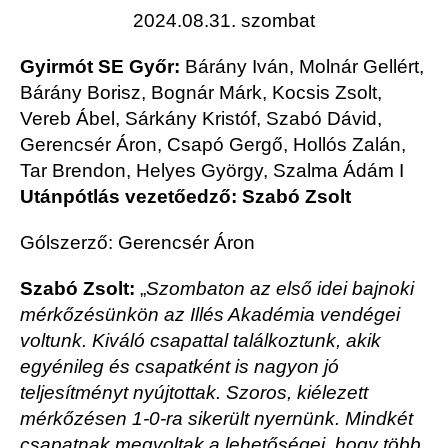
2024.08.31. szombat
Gyirmót SE Győr:
Bárány Iván, Molnár Gellért,
Bárány Borisz, Bognár Márk, Kocsis Zsolt,
Vereb Ábel, Sárkány Kristóf, Szabó Dávid,
Gerencsér Áron, Csapó Gergő, Hollós Zalán,
Tar Brendon, Helyes György, Szalma Ádám I
Utánpótlás vezetőedző: Szabó Zsolt
Gólszerző: Gerencsér Áron
Szabó Zsolt:
„
Szombaton az első idei bajnoki
mérkőzésünkön az Illés Akadémia vendégei
voltunk. Kiváló csapattal találkoztunk, akik
egyénileg és csapatként is nagyon jó
teljesítményt nyújtottak. Szoros, kiélezett
mérkőzésen 1-0-ra sikerült nyernünk. Mindkét
csapatnak megvoltak a lehetőségei, hogy több