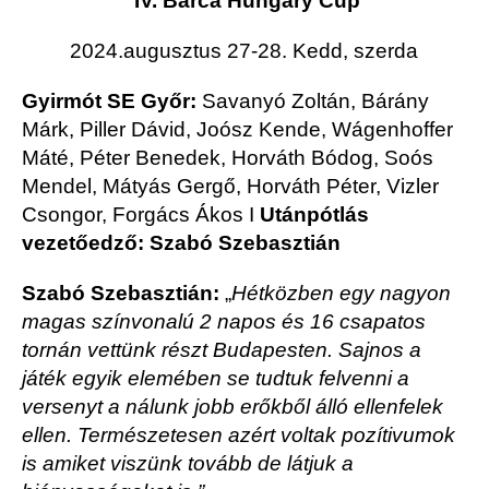
IV. Barca Hungary Cup
2024.augusztus 27-28. Kedd, szerda
Gyirmót SE Győr:
Savanyó Zoltán, Bárány
Márk, Piller Dávid, Joósz Kende, Wágenhoffer
Máté, Péter Benedek, Horváth Bódog, Soós
Mendel, Mátyás Gergő, Horváth Péter, Vizler
Csongor, Forgács Ákos I
Utánpótlás
vezetőedző: Szabó Szebasztián
Szabó Szebasztián:
„
Hétközben egy nagyon
magas színvonalú 2 napos és 16 csapatos
tornán vettünk részt Budapesten. Sajnos a
játék egyik elemében se tudtuk felvenni a
versenyt a nálunk jobb erőkből álló ellenfelek
ellen. Természetesen azért voltak pozítivumok
is amiket viszünk tovább de látjuk a