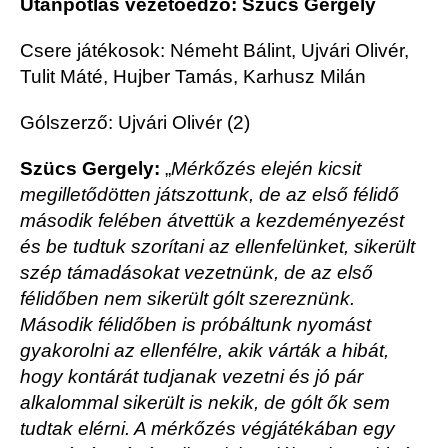
Utánpótlás vezetőedző: Szücs Gergely
Csere játékosok: Némeht Bálint, Ujvári Olivér,
Tulit Máté, Hujber Tamás, Karhusz Milán
Gólszerző: Ujvári Olivér (2)
Szücs Gergely:
„
Mérkőzés elején kicsit
megilletődötten játszottunk, de az első félidő
második felében átvettük a kezdeményezést
és be tudtuk szorítani az ellenfelünket, sikerült
szép támadásokat vezetnünk, de az első
félidőben nem sikerült gólt szereznünk.
Második félidőben is próbáltunk nyomást
gyakorolni az ellenfélre, akik várták a hibát,
hogy kontárát tudjanak vezetni és jó pár
alkalommal sikerült is nekik, de gólt ők sem
tudtak elérni. A mérkőzés végjátékában egy