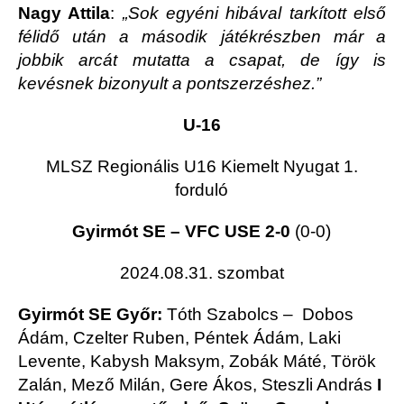
Nagy Attila
:
„Sok egyéni hibával tarkított első
félidő után a második játékrészben már a
jobbik arcát mutatta a csapat, de így is
kevésnek bizonyult a pontszerzéshez.”
U-16
MLSZ Regionális U16 Kiemelt Nyugat 1.
forduló
Gyirmót SE – VFC USE 2-0
(0-0)
2024.08.31. szombat
Gyirmót SE Győr:
Tóth Szabolcs – Dobos
Ádám, Czelter Ruben, Péntek Ádám, Laki
Levente, Kabysh Maksym, Zobák Máté, Török
Zalán, Mező Milán, Gere Ákos, Steszli András
I