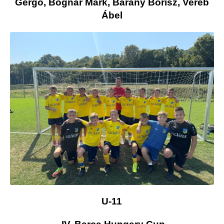
Gergő, Bognár Márk, Bárány Borisz, Vereb
Ábel
U-11