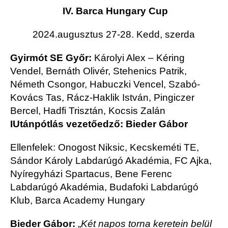
IV. Barca Hungary Cup
2024.augusztus 27-28. Kedd, szerda
Gyirmót SE Győr:
Károlyi Alex – Kéring
Vendel, Bernáth Olivér, Stehenics Patrik,
Németh Csongor, Habuczki Vencel, Szabó-
Kovács Tas, Rácz-Haklik István, Pingiczer
Bercel, Hadfi Trisztán, Kocsis Zalán
I
Utánpótlás vezetőedző: Bieder Gábor
Ellenfelek: Onogost Niksic, Kecskeméti TE,
Sándor Károly Labdarúgó Akadémia, FC Ajka,
Nyíregyházi Spartacus, Bene Ferenc
Labdarúgó Akadémia, Budafoki Labdarúgó
Klub, Barca Academy Hungary
Bieder Gábor:
„
Két napos torna keretein belül