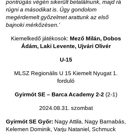
pontrúgás végén sikerült betalálnunk, majd rá
rúgni a másodikat is. Úgy gondolom
megérdemelt győzelmet arattunk az első
bajnoki mérkőzésen.’
Kiemelkedő játékosok:
Mező Milán, Dobos
Ádám, Laki Levente, Ujvári Olivér
U-15
MLSZ Regionális U 15 Kiemelt Nyugat 1.
forduló
Gyirmót SE – Barca Academy 2-2
(2-1)
2024.08.31. szombat
Gyirmót SE Győr:
Nagy Attila, Nagy Barnabás,
Kelemen Dominik, Varju Nataniel, Schmuck