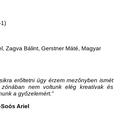
-1)
l, Zagva Bálint, Gerstner Máté, Magyar
ásikra erőltetni úgy érzem mezőnyben ismét
adó zónában nem voltunk elég kreatívak és
rnunk a győzelemért.”
Soós Ariel