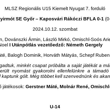
MLSZ Regionális U15 Kiemelt Nyugat 7. forduló
yirmót SE Győr – Kaposvári Rákóczi BFLA 0-1
(0
2024.10.12. szombat
n, Dovánszki Ármin, László Mirkó, Omischl-Soós Arie
 Noel
I
Utánpótlás vezetőedző: Németh Gergely
té, Balogh Dominik, Horváth Mátyás, Schepf Ruben
gadtuk, minkét csapat próbálta a saját játékát a m
 sikerült nyomást gyakorolni ellenfelünkre a tám
ől kaptunk gólt. Még többet kell szenvednünk és aka
 játékosok:
Gerstner Máté,
Molnár René,
Omischl-
U-14