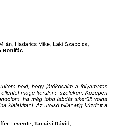
lán, Hadarics Mike, Laki Szabolcs,
ó Bonifác
Örültem neki, hogy játékosaim a folyamatos
z ellenfél mögé kerülni a széleken. Középen
gondolom, ha még több labdát sikerült volna
kialakítani. Az utolsó pillanatig küzdött a
fer Levente, Tamási Dávid,