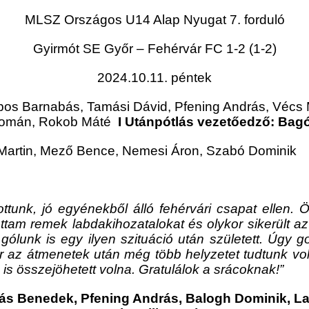
MLSZ Országos U14 Alap Nyugat 7. forduló
Gyirmót SE Győr – Fehérvár FC 1-2
(1-2)
2024.10.11. péntek
s Barnabás, Tamási Dávid, Pfening András, Vécs Mi
i Domán, Rokob Máté
I Utánpótlás vezetőedző: Bag
 Martin, Mező Bence, Nemesi Áron, Szabó Dominik
ttunk, jó egyénekből álló fehérvári csapat ellen. 
hattam remek labdakihozatalokat és olykor sikerült a
gólunk is egy ilyen szituáció után született. Úgy 
az átmenetek után még több helyzetet tudtunk volna 
is összejöhetett volna. Gratulálok a srácoknak!”
s Benedek, Pfening András, Balogh Dominik, Laf