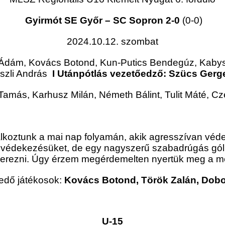
Gyirmót SE Győr – SC Sopron 2-0
(0-0)
2024.10.12. szombat
 Ádám, Kovács Botond, Kun-Putics Bendegúz, Kaby
eszli András
I Utánpótlás vezetőedző: Szücs Gerg
Tamás, Karhusz Milán, Németh Bálint, Tulit Máté, C
 találkoztunk a mai nap folyamán, akik agresszívan vé
 védekezésüket, de egy nagyszerű szabadrúgás góllal 
szerezni. Úgy érzem megérdemelten nyertük meg a m
edő játékosok:
Kovács Botond, Török Zalán, Do
U-15