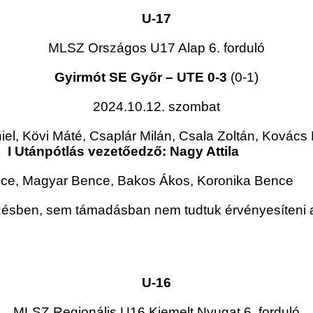
U-17
MLSZ Országos U17 Alap 6. forduló
Gyirmót SE Győr – UTE 0-3
(0-1)
2024.10.12. szombat
iel, Kövi Máté, Csaplár Milán, Csala Zoltán, Kovács
k
I Utánpótlás vezetőedző: Nagy Attila
ence, Magyar Bence, Bakos Ákos, Koronika Bence
ésben, sem támadásban nem tudtuk érvényesíteni a
U-16
MLSZ Regionális U16 Kiemelt Nyugat 6. forduló