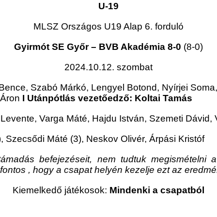
U-19
MLSZ Országos U19 Alap 6. forduló
Gyirmót SE Győr – BVB Akadémia 8-0
(8-0)
2024.10.12. szombat
ence, Szabó Márkó, Lengyel Botond, Nyírjei Soma, 
t Áron
I Utánpótlás vezetőedző: Koltai Tamás
Levente, Varga Máté, Hajdu István, Szemeti Dávid, 
 Szecsődi Máté (3), Neskov Olivér, Árpási Kristóf
támadás befejezéseit, nem tudtuk megismételni a
ontos , hogy a csapat helyén kezelje ezt az eredmé
Kiemelkedő játékosok:
Mindenki a csapatból