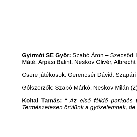
Gyirmót SE Győr:
Szabó Áron – Szecsődi B
Máté, Árpási Bálint, Neskov Olivér, Albrech
Csere játékosok: Gerencsér Dávid, Szapári 
Gólszerzők: Szabó Márkó, Neskov Milán (2),
Koltai Tamás:
“ Az első félidő parádés 
Természetesen örülünk a győzelemnek, de f