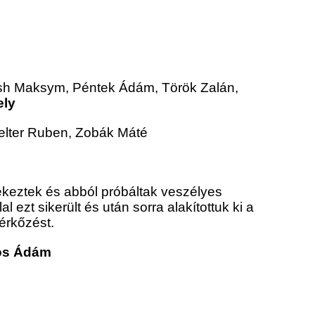
sh Maksym, Péntek Ádám, Török Zalán,
ely
zelter Ruben, Zobák Máté
dekeztek és abból próbáltak veszélyes
ezt sikerült és után sorra alakítottuk ki a
érkőzést.
bos Ádám