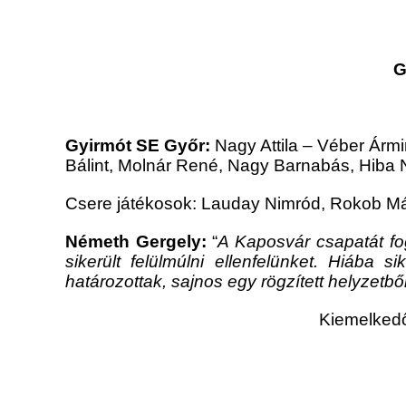
G
Gyirmót SE Győr:
Nagy Attila – Véber Ármi
Bálint, Molnár René, Nagy Barnabás, Hiba
Csere játékosok: Lauday Nimród, Rokob Má
Németh Gergely:
“
A Kaposvár csapatát fo
sikerült felülmúlni ellenfelünket. Hiába
határozottak, sajnos egy rögzített helyzetb
Kiemelkedő