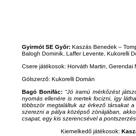
Gyirmót SE Győr:
Kaszás Benedek – Tompo
Balogh Dominik, Laffer Levente, Kukorell
Csere játékosok: Horváth Martin, Gerendai
Gólszerző: Kukorelli Domán
Bagó Bonifác:
“Jó iramú mérkőzést játszo
nyomás ellenére is mertek focizni, így lát
többször megtaláltuk az érkező társakat a 
szerezni a pálya középső zónájában, akkor 
csapat, egy kis szerencsével a pontszerzés 
Kiemelkedő játékosok:
Kaszá