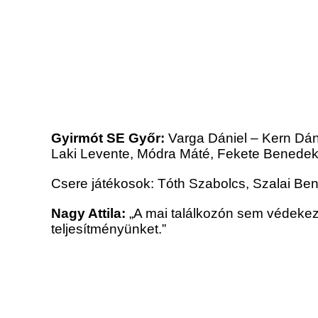
Gyirmót SE Győr:
Varga Dániel – Kern Dán
Laki Levente, Módra Máté, Fekete Benede
Csere játékosok: Tóth Szabolcs, Szalai B
Nagy Attila:
„A mai találkozón sem védekez
teljesítményünket.”