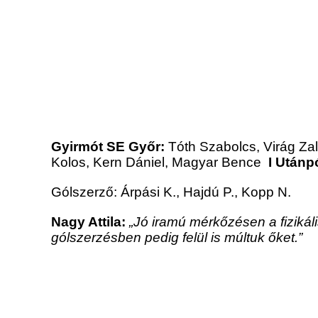
Gyirmót SE Győr:
Tóth Szabolcs, Virág Za
Kolos, Kern Dániel, Magyar Bence
I Utánp
Gólszerző: Árpási K., Hajdú P., Kopp N.
Nagy Attila:
„Jó iramú mérkőzésen a fizikál
gólszerzésben pedig felül is múltuk őket.”