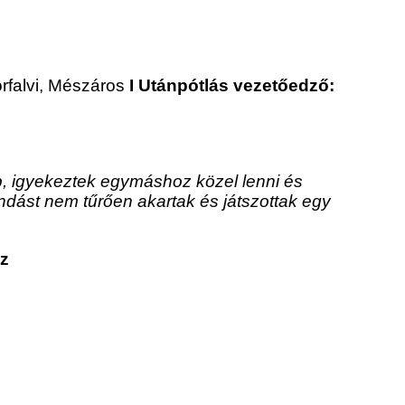
orfalvi, Mészáros
I Utánpótlás vezetőedző:
p, igyekeztek egymáshoz közel lenni és
ondást nem tűrően akartak és játszottak egy
sz