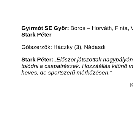
Gyirmót SE Győr:
Boros – Horváth, Finta,
Stark Péter
Gólszerzők: Háczky (3), Nádasdi
Stark Péter:
„Először játszottak nagypályá
tolódni a csapatrészek. Hozzáállás kitűnő v
heves, de sportszerű mérkőzésen.”
K