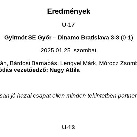
Eredmények
U-17
Gyirmót SE Győr – Dinamo Bratislava 3-3
(0-1)
2025.01.25. szombat
lán, Bárdosi Barnabás, Lengyel Márk, Mórocz Zsom
ótlás vezetőedző: Nagy Attila
isan jó hazai csapat ellen minden tekintetben partne
U-13