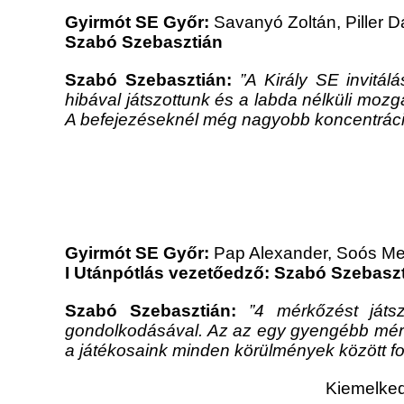
Gyirmót SE Győr:
Savanyó Zoltán, Piller 
Szabó Szebasztián
Szabó Szebasztián:
”
A Király SE invitál
hibával játszottunk és a labda nélküli mozg
A befejezéseknél még nagyobb koncentráci
Gyirmót SE Győr:
Pap Alexander, Soós Men
I Utánpótlás vezetőedző: Szabó Szebasz
Szabó Szebasztián:
”4 mérkőzést játs
gondolkodásával. Az az egy gyengébb mérkő
a játékosaink minden körülmények között foc
Kiemelked