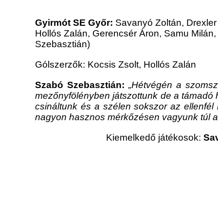
Gyirmót SE Győr:
Savanyó Zoltán, Drexler 
Hollós Zalán, Gerencsér Áron, Samu Milán
Szebasztián)
Gólszerzők: Kocsis Zsolt, Hollós Zalán
Szabó Szebasztián:
„
Hétvégén a szomszé
mezőnyfölényben játszottunk de a támadó 
csináltunk és a szélen sokszor az ellenfé
nagyon hasznos mérkőzésen vagyunk túl ami
Kiemelkedő játékosok:
Sav