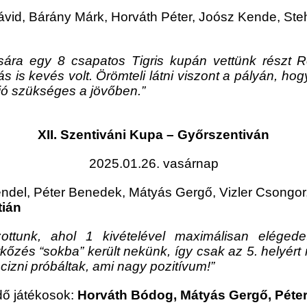
Dávid, Bárány Márk, Horváth Péter, Joósz Kende, Ste
ására egy 8 csapatos Tigris kupán vettünk részt 
ás is kevés volt. Örömteli látni viszont a pályán, h
ó szükséges a jövőben.”
XII. Szentiváni Kupa – Győrszentiván
2025.01.26. vasárnap
del, Péter Benedek, Mátyás Gergő, Vizler Csongor,
tián
zottunk, ahol 1 kivételével maximálisan eléged
zés “sokba” került nekünk, így csak az 5. helyért
izni próbáltak, ami nagy pozitívum!”
ő játékosok:
Horváth Bódog, Mátyás Gergő, Péte