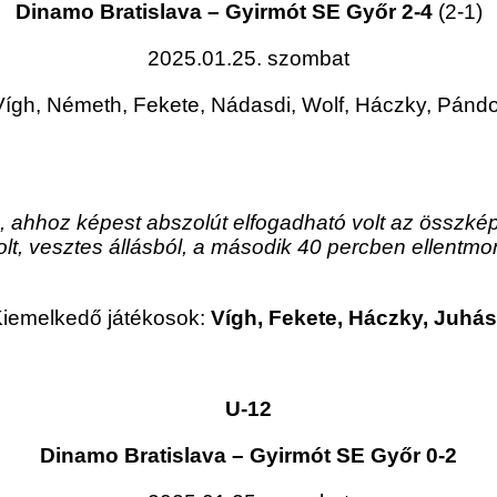
Dinamo Bratislava – Gyirmót SE Győr 2-4
(2-1)
2025.01.25. szombat
 Vígh, Németh, Fekete, Nádasdi, Wolf, Háczky, Pánd
n, ahhoz képest abszolút elfogadható volt az összké
olt, vesztes állásból, a második 40 percben ellentm
iemelkedő játékosok:
Vígh, Fekete, Háczky, Juhá
U-12
Dinamo Bratislava – Gyirmót SE Győr 0-2