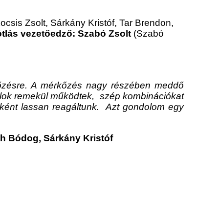
csis Zsolt, Sárkány Kristóf, Tar Brendon,
ótlás vezetőedző: Szabó Zsolt
(Szabó
kőzésre. A mérkőzés nagy részében meddő
alok remekül működtek, szép kombinációkat
enként lassan reagáltunk. Azt gondolom egy
th Bódog, Sárkány Kristóf