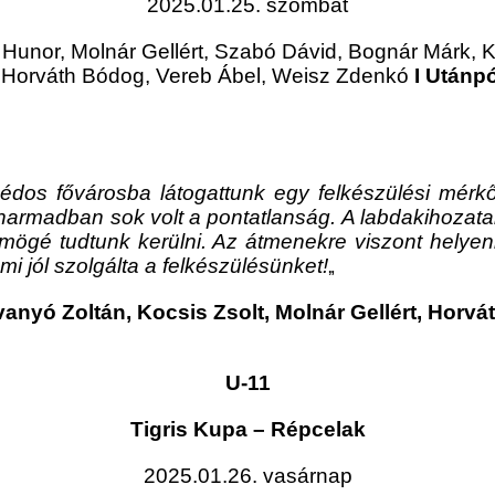
2025.01.25. szombat
Hunor, Molnár Gellért, Szabó Dávid, Bognár Márk, Ko
, Horváth Bódog, Vereb Ábel, Weisz Zdenkó
I Utánp
dos fővárosba látogattunk egy felkészülési mér
harmadban sok volt a pontatlanság. A labdakihozat
l mögé tudtunk kerülni. Az átmenekre viszont hely
 jól szolgálta a felkészülésünket!
„
anyó Zoltán, Kocsis Zsolt, Molnár Gellért, Horvá
U-11
Tigris Kupa – Répcelak
2025.01.26. vasárnap