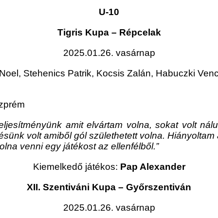
U-10
Tigris Kupa – Répcelak
2025.01.26. vasárnap
oel, Stehenics Patrik, Kocsis Zalán, Habuczki Venc
szprém
eljesítményünk amit elvártam volna, sokat volt nálu
ünk volt amiből gól születhetett volna. Hiányoltam a 
lna venni egy játékost az ellenfélből.”
Kiemelkedő játékos:
Pap Alexander
XII. Szentiváni Kupa – Győrszentiván
2025.01.26. vasárnap