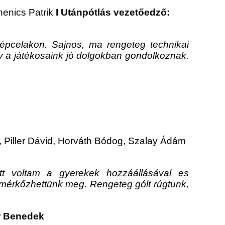
henics Patrik
I Utánpótlás vezetőedző:
Répcelakon. Sajnos, ma rengeteg technikai
ogy a játékosaink jó dolgokban gondolkoznak.
 Piller Dávid, Horváth Bódog, Szalay Ádám
ett voltam a gyerekek hozzáállásával es
 mérkőzhettünk meg. Rengeteg gólt rúgtunk,
r Benedek