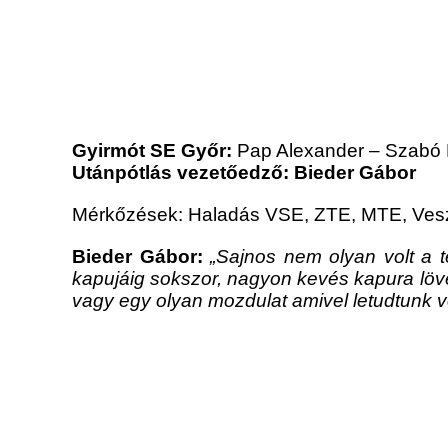
Gyirmót SE Győr:
Pap Alexander – Szabó N
Utánpótlás vezetőedző: Bieder Gábor
Mérkőzések: Haladás VSE, ZTE, MTE, Ve
Bieder Gábor:
„Sajnos nem olyan volt a t
kapujáig sokszor, nagyon kevés kapura lövés
vagy egy olyan mozdulat amivel letudtunk vo