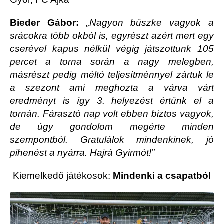
Bieder Gábor:
„Nagyon büszke vagyok a
srácokra több okból is, egyrészt azért mert egy
cserével kapus nélkül végig játszottunk 105
percet a torna során a nagy melegben,
másrészt pedig méltó teljesítménnyel zártuk le
a szezont ami meghozta a várva várt
eredményt is így 3. helyezést értünk el a
tornán. Fárasztó nap volt ebben biztos vagyok,
de úgy gondolom megérte minden
szempontból. Gratulálok mindenkinek, jó
pihenést a nyárra. Hajrá Gyirmót!”
Kiemelkedő játékosok:
Mindenki a csapatból