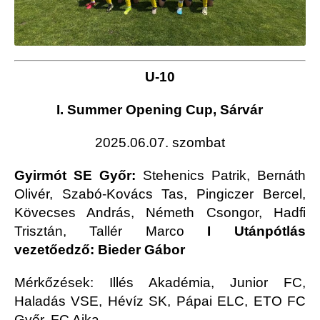
U-10
I. Summer Opening Cup, Sárvár
2025.06.07. szombat
Gyirmót SE Győr:
Stehenics Patrik, Bernáth
Olivér, Szabó-Kovács Tas, Pingiczer Bercel,
Kövecses András, Németh Csongor, Hadfi
Trisztán, Tallér Marco
I Utánpótlás
vezetőedző: Bieder Gábor
Mérkőzések: Illés Akadémia, Junior FC,
Haladás VSE, Hévíz SK, Pápai ELC, ETO FC
Győr, FC Ajka