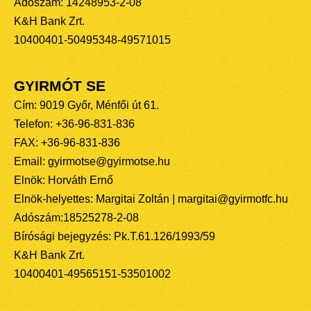
Adószám: 14248953-2-08
K&H Bank Zrt.
10400401-50495348-49571015
GYIRMÓT SE
Cím: 9019 Győr, Ménfői út 61.
Telefon: +36-96-831-836
FAX: +36-96-831-836
Email: gyirmotse@gyirmotse.hu
Elnök: Horváth Ernő
Elnök-helyettes: Margitai Zoltán | margitai@gyirmotfc.hu
Adószám:18525278-2-08
Bírósági bejegyzés: Pk.T.61.126/1993/59
K&H Bank Zrt.
10400401-49565151-53501002