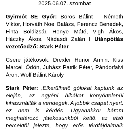
2025.06.07. szombat
Gyirmót SE Győr:
Boros Bálint – Németh
Viktor, Horváth Noel Balázs, Ferencz Benedek,
Finta Boldizsár, Henye Máté, Vigh Ákos,
Háczky Ákos, Nádasdi Zalán
I Utánpótlás
vezetőedző: Stark Péter
Csere játékosok: Drexler Hunor Ármin, Kiss
Marcell Ödön, Juhász Patrik Péter, Pándorfalvi
Áron, Wolf Bálint Károly
Stark Péter:
„Elkerülhető gólokat kaptunk az
elején, az egyéni hibákat könyörtelenül
kihasználták a vendégek. A jobbik csapat nyert,
ez nem is kérdés. Ugyanakkor három
meghatározó játékosunkból kettő, az első
percektől jelezte, hogy erős térdfájdalmaik