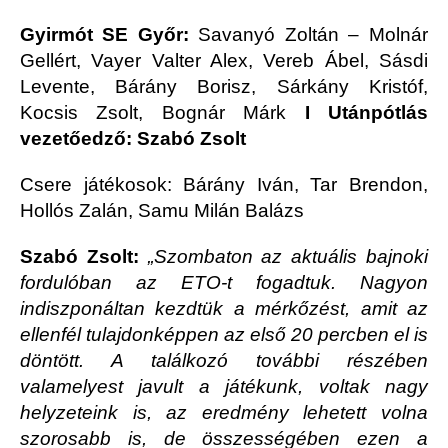
Gyirmót SE Győr:
Savanyó Zoltán – Molnár
Gellért, Vayer Valter Alex, Vereb Ábel, Sásdi
Levente, Bárány Borisz, Sárkány Kristóf,
Kocsis Zsolt, Bognár Márk
I Utánpótlás
vezetőedző: Szabó Zsolt
Csere játékosok: Bárány Iván, Tar Brendon,
Hollós Zalán, Samu Milán Balázs
Szabó Zsolt:
„Szombaton az aktuális bajnoki
fordulóban az ETO-t fogadtuk. Nagyon
indiszponáltan kezdtük a mérkőzést, amit az
ellenfél tulajdonképpen az első 20 percben el is
döntött. A találkozó további részében
valamelyest javult a játékunk, voltak nagy
helyzeteink is, az eredmény lehetett volna
szorosabb is, de összességében ezen a