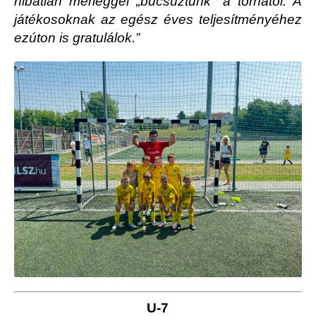
hibátlan mérleggel „búcsúztunk” a tornától. A
játékosoknak az egész éves teljesítményéhez
ezúton is gratulálok.”
U-7