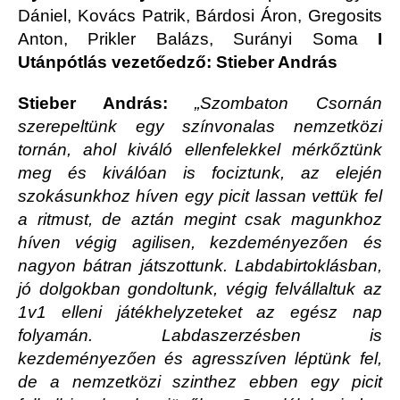
Dániel, Kovács Patrik, Bárdosi Áron, Gregosits
Anton, Prikler Balázs, Surányi Soma
I
Utánpótlás vezetőedző: Stieber András
Stieber András:
„Szombaton Csornán
szerepeltünk egy színvonalas nemzetközi
tornán, ahol kiváló ellenfelekkel mérkőztünk
meg és kiválóan is fociztunk, az elején
szokásunkhoz híven egy picit lassan vettük fel
a ritmust, de aztán megint csak magunkhoz
híven végig agilisen, kezdeményezően és
nagyon bátran játszottunk. Labdabirtoklásban,
jó dolgokban gondoltunk, végig felvállaltuk az
1v1 elleni játékhelyzeteket az egész nap
folyamán. Labdaszerzésben is
kezdeményezően és agresszíven léptünk fel,
de a nemzetközi szinthez ebben egy picit