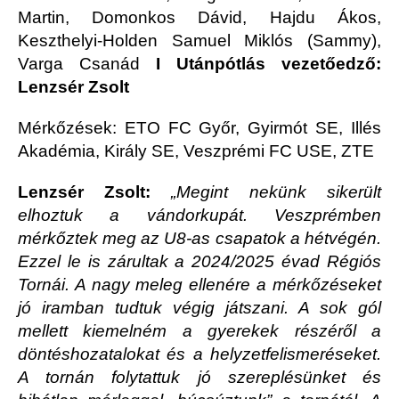
Martin, Domonkos Dávid, Hajdu Ákos,
Keszthelyi-Holden Samuel Miklós (Sammy),
Varga Csanád
I Utánpótlás vezetőedző:
Lenzsér Zsolt
Mérkőzések: ETO FC Győr, Gyirmót SE, Illés
Akadémia, Király SE, Veszprémi FC USE, ZTE
Lenzsér Zsolt:
„
Megint nekünk sikerült
elhoztuk a vándorkupát. Veszprémben
mérkőztek meg az U8-as csapatok a hétvégén.
Ezzel le is zárultak a 2024/2025 évad Régiós
Tornái. A nagy meleg ellenére a mérkőzéseket
jó iramban tudtuk végig játszani. A sok gól
mellett kiemelném a gyerekek részéről a
döntéshozatalokat és a helyzetfelismeréseket.
A tornán folytattuk jó szereplésünket és