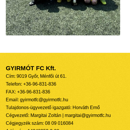
GYIRMÓT FC Kft.
Cím: 9019 Győr, Ménfői út 61.
Telefon: +36-96-831-836
FAX: +36-96-831-836
Email: gyirmotfc@gyirmotfc.hu
Tulajdonos-ügyvezető igazgató: Horváth Ernő
Cégvezető: Margitai Zoltán | margitai@gyirmotfc.hu
Cégjegyzék szám: 08 09 016084