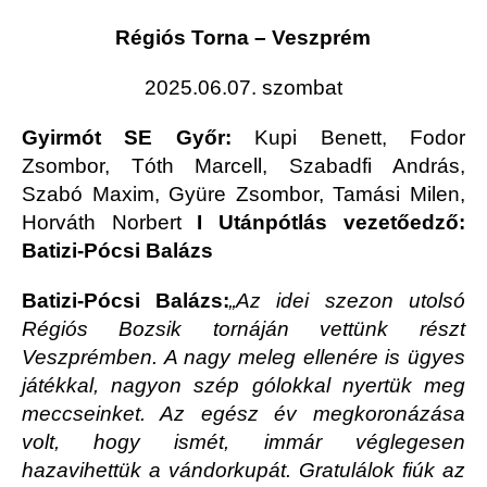
Régiós Torna – Veszprém
2025.06.07. szombat
Gyirmót SE Győr:
Kupi Benett, Fodor
Zsombor, Tóth Marcell, Szabadfi András,
Szabó Maxim, Gyüre Zsombor, Tamási Milen,
Horváth Norbert
I Utánpótlás vezetőedző:
Batizi-Pócsi Balázs
Batizi-Pócsi Balázs:
„
Az idei szezon utolsó
Régiós Bozsik tornáján vettünk részt
Veszprémben. A nagy meleg ellenére is ügyes
játékkal, nagyon szép gólokkal nyertük meg
meccseinket. Az egész év megkoronázása
volt, hogy ismét, immár véglegesen
hazavihettük a vándorkupát. Gratulálok fiúk az