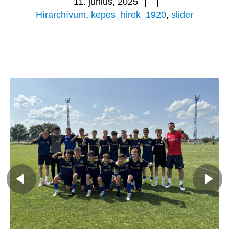
11. június, 2025
|
|
Hírarchívum
,
kepes_hirek_1920
,
slider