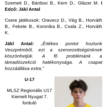
Szemeti D., Bárdosi B., Kern D., Glázer M.
I
Edző: Jäkl Antal
Csere játékosok: Oravecz D., Vég B., Horváth
B., Fekete B., Koronika B., Csala Z., Horváth
K.
Jäkl Antal:
„Értékes pontot hoztunk
Veszprémből, ezt a szervezettségünknek
köszönhetjük. A fő problémánk a
támadószekció hatékonysága. A csapat
hozzáállása extra.”
U-17
MLSZ Regionális U17
Kiemelt Nyugat 7.
forduló