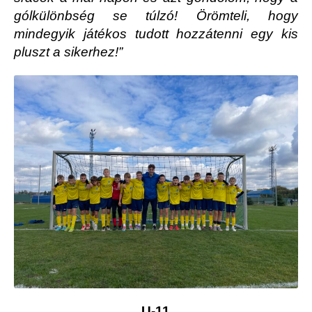
gólkülönbség se túlzó! Örömteli, hogy
mindegyik játékos tudott hozzátenni egy kis
pluszt a sikerhez!”
U-11