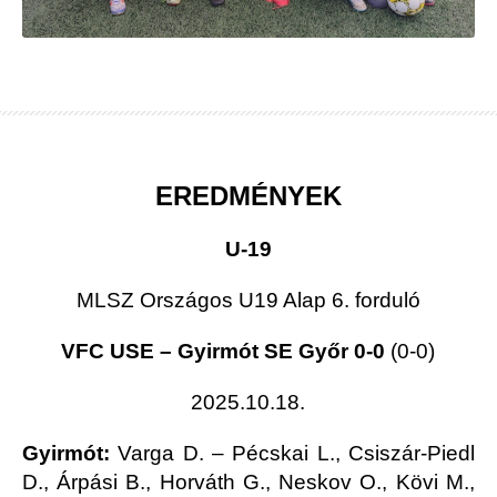
EREDMÉNYEK
U-19
MLSZ Országos U19 Alap 6. forduló
VFC USE – Gyirmót SE Győr 0-0
(0-0)
2025.10.18.
Gyirmót:
Varga D. – Pécskai L., Csiszár-Piedl
D., Árpási B., Horváth G., Neskov O., Kövi M.,