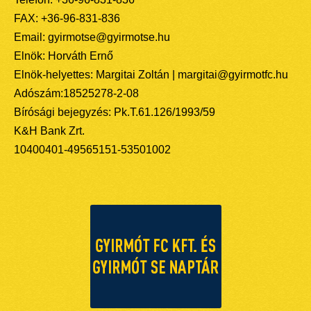
FAX: +36-96-831-836
Email: gyirmotse@gyirmotse.hu
Elnök: Horváth Ernő
Elnök-helyettes: Margitai Zoltán | margitai@gyirmotfc.hu
Adószám:18525278-2-08
Bírósági bejegyzés: Pk.T.61.126/1993/59
K&H Bank Zrt.
10400401-49565151-53501002