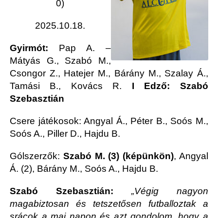
0)
2025.10.18.
Gyirmót:
Pap A. –
Mátyás G., Szabó M.,
Csongor Z., Hatejer M., Bárány M., Szalay Á.,
Tamási B., Kovács R.
I Edző: Szabó
Szebasztián
Csere játékosok: Angyal Á., Péter B., Soós M.,
Soós A., Piller D., Hajdu B.
Gólszerzők:
Szabó M. (3) (képünkön)
, Angyal
Á. (2), Bárány M., Soós A., Hajdu B.
Szabó Szebasztián:
„Végig nagyon
magabiztosan és tetszetősen futballoztak a
srácok a mai napon és azt gondolom, hogy a