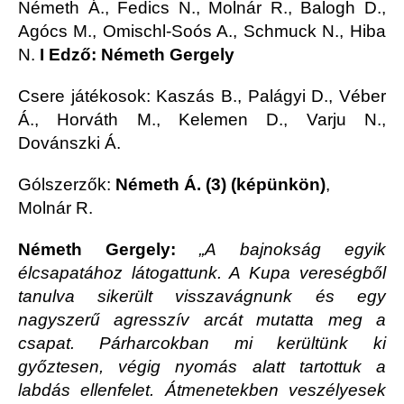
Németh Á., Fedics N., Molnár R., Balogh D.,
Agócs M., Omischl-Soós A., Schmuck N., Hiba
N.
I Edző: Németh Gergely
Csere játékosok: Kaszás B., Palágyi D., Véber
Á., Horváth M., Kelemen D., Varju N.,
Dovánszki Á.
Gólszerzők:
Németh Á. (3) (képünkön)
,
Molnár R.
Németh Gergely:
„A bajnokság egyik
élcsapatához látogattunk. A Kupa vereségből
tanulva sikerült visszavágnunk és egy
nagyszerű agresszív arcát mutatta meg a
csapat. Párharcokban mi kerültünk ki
győztesen, végig nyomás alatt tartottuk a
labdás ellenfelet. Átmenetekben veszélyesek