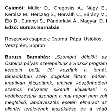
Gyirmót:
Müller D., Gregosits A., Nagy E.,
Kertész M., Herczeg S., Horváth C., Bárány M.,
Élő D., Surányi S., Pándorfalvi Á., Magyari D.
I
Edző: Buruzs Barnabás
Résztvevő csapatok: Csorna, Pápa, Üstökös,
Veszprém, Sopron
Buruzs Barnabás:
„
Szombat délelőtt az
Üstökös pályán szerepeltünk a Bozsik program
keretein belül. Jól kezdtük a tornát,
támadásban szép dolgokat láttam, bátran,
kreatívan játszottunk, aminek köszönhetően
számos helyzetet sikerült kialakítani. A
védekezésünk azonban a mai napon nem volt
megfelelő, labdavesztés esetén elmaradt az
ellenfél területének leszűkítése és a védő