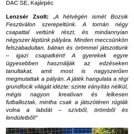
DAC SE, Kajárpéc
Lenzsér Zsolt:
„A hétvégén ismét Bozsik
Fesztiválon szerepeltünk. A tornán négy
csapattal vettünk részt, és mindannyian
négyszer léptünk pályára. Minden meccsünkön
felszabadultan, bátran és örömmel játszottunk
– igazi csapatként! A gyerekek egyre
ügyesebben használják az edzéseken
tanultakat, amit most is nagyszerűen
megmutattak a pályán. A játék hangulata a régi
grundfocik világát idézte: szinte irányítás nélkül,
mégis nagyon kreatívan és lelkesen
futballoztak, mintha csak a játszótéren rúgták
volna a labdát – szívből, örömből és
lendületből!”