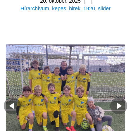
20. október, 2025
|
|
Hírarchívum
,
kepes_hirek_1920
,
slider