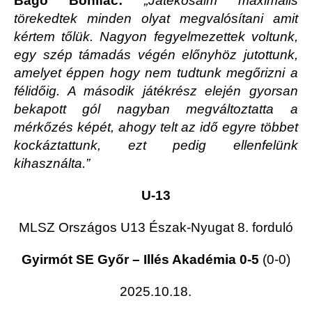
Bagó Bonifác:
„Játékosaim maximális
törekedtek minden olyat megvalósítani amit
kértem tőlük. Nagyon fegyelmezettek voltunk,
egy szép támadás végén előnyhöz jutottunk,
amelyet éppen hogy nem tudtunk megőrizni a
félidőig. A második játékrész elején gyorsan
bekapott gól nagyban megváltoztatta a
mérkőzés képét, ahogy telt az idő egyre többet
kockáztattunk, ezt pedig ellenfelünk
kihasználta.”
U-13
MLSZ Országos U13 Észak-Nyugat 8. forduló
Gyirmót SE Győr – Illés Akadémia 0-5
(0-0)
2025.10.18.