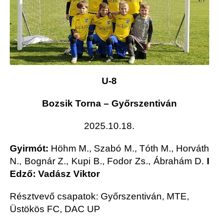
U-8
Bozsik Torna – Győrszentiván
2025.10.18.
Gyirmót:
Höhm M., Szabó M., Tóth M., Horváth
N., Bognár Z., Kupi B., Fodor Zs., Ábrahám D.
I
Edző: Vadász Viktor
Résztvevő csapatok: Győrszentiván, MTE,
Üstökös FC, DAC UP