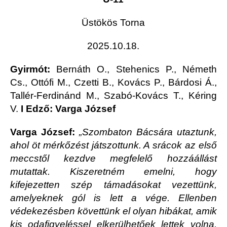
Üstökös Torna
2025.10.18.
Gyirmót:
Bernáth O., Stehenics P., Németh
Cs., Ottófi M., Czetti B., Kovács P., Bárdosi Á.,
Tallér-Ferdinánd M., Szabó-Kovács T., Kéring
V.
I Edző: Varga József
Varga József:
„Szombaton Bácsára utaztunk,
ahol öt mérkőzést játszottunk. A srácok az első
meccstől kezdve megfelelő hozzáállást
mutattak. Kiszeretném emelni, hogy
kifejezetten szép támadásokat vezettünk,
amelyeknek gól is lett a vége. Ellenben
védekezésben követtünk el olyan hibákat, amik
kis odafigyeléssel elkerülhetőek lettek volna.