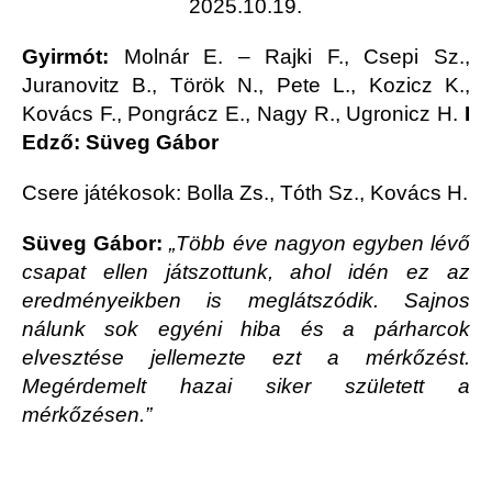
2025.10.19.
Gyirmót:
Molnár E. – Rajki F., Csepi Sz.,
Juranovitz B., Török N., Pete L., Kozicz K.,
Kovács F., Pongrácz E., Nagy R., Ugronicz H.
I
Edző: Süveg Gábor
Csere játékosok: Bolla Zs., Tóth Sz., Kovács H.
Süveg Gábor:
„Több éve nagyon egyben lévő
csapat ellen játszottunk, ahol idén ez az
eredményeikben is meglátszódik. Sajnos
nálunk sok egyéni hiba és a párharcok
elvesztése jellemezte ezt a mérkőzést.
Megérdemelt hazai siker született a
mérkőzésen.”