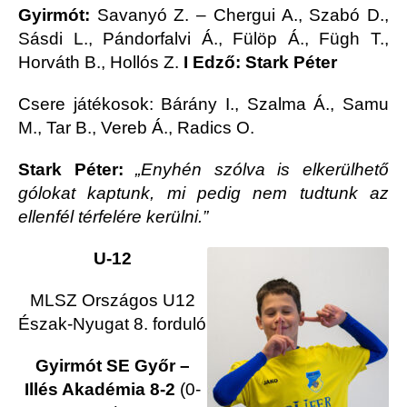
Gyirmót:
Savanyó Z. – Chergui A., Szabó D.,
Sásdi L., Pándorfalvi Á., Fülöp Á., Fügh T.,
Horváth B., Hollós Z.
I Edző: Stark Péter
Csere játékosok: Bárány I., Szalma Á., Samu
M., Tar B., Vereb Á., Radics O.
Stark Péter:
„Enyhén szólva is elkerülhető
gólokat kaptunk, mi pedig nem tudtunk az
ellenfél térfelére kerülni.”
U-12
MLSZ Országos U12
Észak-Nyugat 8. forduló
Gyirmót SE Győr –
Illés Akadémia 8-2
(0-