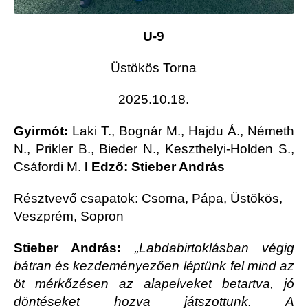
U-9
Üstökös Torna
2025.10.18.
Gyirmót:
Laki T., Bognár M., Hajdu Á., Németh
N., Prikler B., Bieder N., Keszthelyi-Holden S.,
Csáfordi M.
I Edző: Stieber András
Résztvevő csapatok: Csorna, Pápa, Üstökös,
Veszprém, Sopron
Stieber András:
„Labdabirtoklásban végig
bátran és kezdeményezően léptünk fel mind az
öt mérkőzésen az alapelveket betartva, jó
döntéseket hozva játszottunk. A