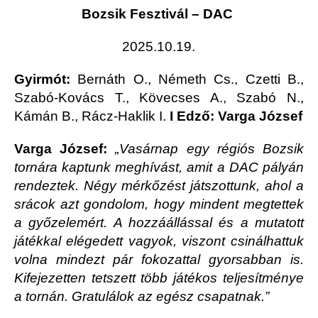
Bozsik Fesztivál – DAC
2025.10.19.
Gyirmót:
Bernáth O., Németh Cs., Czetti B.,
Szabó-Kovács T., Kövecses A., Szabó N.,
Kámán B., Rácz-Haklik I.
I Edző: Varga József
Varga József:
„Vasárnap egy régiós Bozsik
tornára kaptunk meghívást, amit a DAC pályán
rendeztek. Négy mérkőzést játszottunk, ahol a
srácok azt gondolom, hogy mindent megtettek
a győzelemért. A hozzáállással és a mutatott
játékkal elégedett vagyok, viszont csinálhattuk
volna mindezt pár fokozattal gyorsabban is.
Kifejezetten tetszett több játékos teljesítménye
a tornán. Gratulálok az egész csapatnak.”