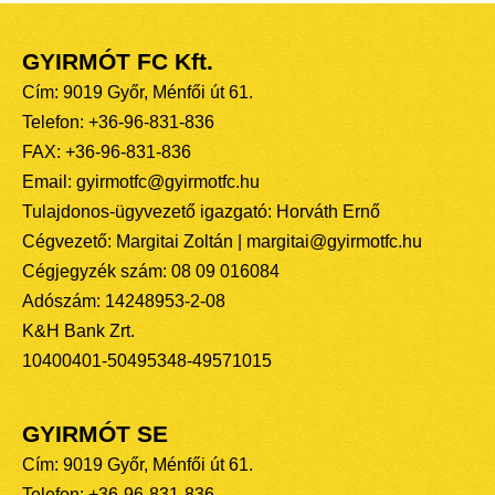
GYIRMÓT FC Kft.
Cím: 9019 Győr, Ménfői út 61.
Telefon: +36-96-831-836
FAX: +36-96-831-836
Email: gyirmotfc@gyirmotfc.hu
Tulajdonos-ügyvezető igazgató: Horváth Ernő
Cégvezető: Margitai Zoltán | margitai@gyirmotfc.hu
Cégjegyzék szám: 08 09 016084
Adószám: 14248953-2-08
K&H Bank Zrt.
10400401-50495348-49571015
GYIRMÓT SE
Cím: 9019 Győr, Ménfői út 61.
Telefon: +36-96-831-836