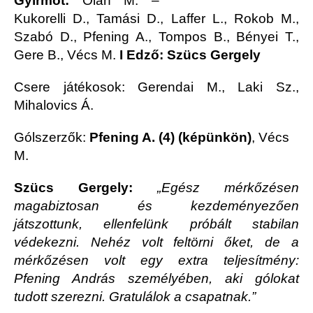
Gyirmót:
Oláh M. –
Kukorelli D., Tamási D., Laffer L., Rokob M.,
Szabó D., Pfening A., Tompos B., Bényei T.,
Gere B., Vécs M.
I Edző: Szücs Gergely
Csere játékosok: Gerendai M., Laki Sz.,
Mihalovics Á.
Gólszerzők:
Pfening A. (4) (képünkön)
, Vécs
M.
Szücs Gergely:
„Egész mérkőzésen
magabiztosan és kezdeményezően
játszottunk, ellenfelünk próbált stabilan
védekezni. Nehéz volt feltörni őket, de a
mérkőzésen volt egy extra teljesítmény:
Pfening András személyében, aki gólokat
tudott szerezni. Gratulálok a csapatnak.”