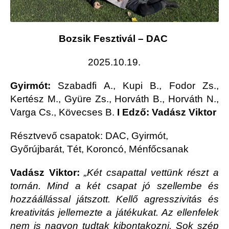
Bozsik Fesztivál – DAC
2025.10.19.
Gyirmót:
Szabadfi A., Kupi B., Fodor Zs.,
Kertész M., Gyüre Zs., Horváth B., Horváth N.,
Varga Cs., Kövecses B.
I Edző: Vadász Viktor
Résztvevő csapatok: DAC, Gyirmót,
Győrújbarát, Tét, Koroncó, Ménfőcsanak
Vadász Viktor:
„Két csapattal vettünk részt a
tornán. Mind a két csapat jó szellembe és
hozzáállással játszott. Kellő agresszivitás és
kreativitás jellemezte a játékukat. Az ellenfelek
nem is nagyon tudtak kibontakozni. Sok szép