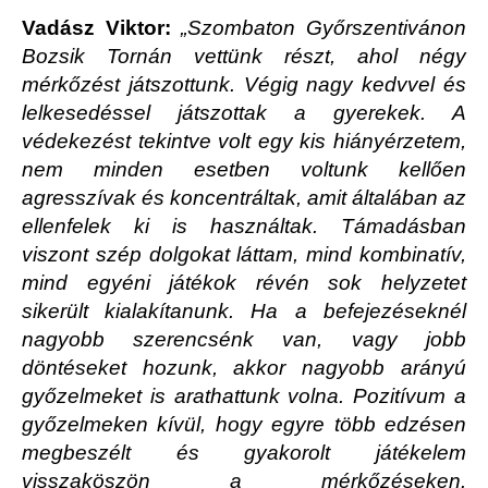
Vadász Viktor:
„Szombaton Győrszentivánon
Bozsik Tornán vettünk részt, ahol négy
mérkőzést játszottunk. Végig nagy kedvvel és
lelkesedéssel játszottak a gyerekek. A
védekezést tekintve volt egy kis hiányérzetem,
nem minden esetben voltunk kellően
agresszívak és koncentráltak, amit általában az
ellenfelek ki is használtak. Támadásban
viszont szép dolgokat láttam, mind kombinatív,
mind egyéni játékok révén sok helyzetet
sikerült kialakítanunk. Ha a befejezéseknél
nagyobb szerencsénk van, vagy jobb
döntéseket hozunk, akkor nagyobb arányú
győzelmeket is arathattunk volna. Pozitívum a
győzelmeken kívül, hogy egyre több edzésen
megbeszélt és gyakorolt játékelem
visszaköszön a mérkőzéseken.