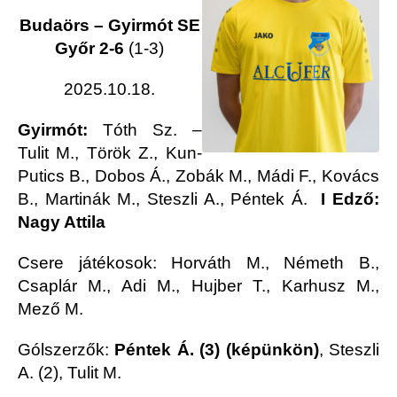
Budaörs – Gyirmót SE
Győr 2-6
(1-3)
2025.10.18.
Gyirmót:
Tóth Sz. –
Tulit M., Török Z., Kun-
Putics B., Dobos Á., Zobák M., Mádi F., Kovács
B., Martinák M., Steszli A., Péntek Á.
I Edző:
Nagy Attila
Csere játékosok: Horváth M., Németh B.,
Csaplár M., Adi M., Hujber T., Karhusz M.,
Mező M.
Gólszerzők:
Péntek Á. (3) (képünkön)
, Steszli
A. (2), Tulit M.