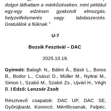
dolgot láthattam a mérkőzéseken, mint például
egy-egy edzésen gyakorolt elmozgás,
helyzetfelismerés vagy labdaszerzés.
Gratulálok a fiúknak.”
U-7
Bozsik Fesztivál – DAC
2025.10.19.
Gyirmót:
Balogh N., Bálint Á., Básti L., Boros
B., Bodor L., Császi D., Müller M., Nyitrai M.,
Simon I., Szabó M., Szabó Zs., Ujvári H., Végh
B.
I Edző: Lenzsér Zsolt
Résztvevő csapatok: DAC UP, DAC SE,
Győrújbarát, Koroncó, Ménfőcsanak, Felpéc,