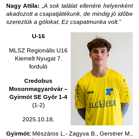
Nagy Attila:
„A sok találat ellenére helyenként
akadozott a csapatjátékunk, de mindig jó időbe
szereztük a gólokat. Ez csapatmunka volt.”
U-16
MLSZ Regionális U16
Kiemelt Nyugat 7.
forduló
Credobus
Mosonmagyaróvár –
Gyirmót SE Győr 1-4
(1-2)
2025.10.18.
Gyirmót:
Mészáros L.- Zagyva B., Gerstner M.,