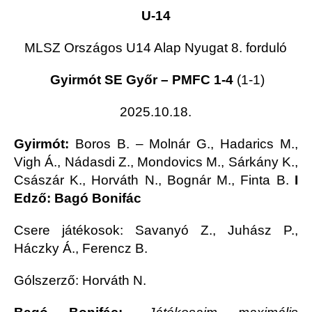
U-14
MLSZ Országos U14 Alap Nyugat 8. forduló
Gyirmót SE Győr – PMFC 1-4
(1-1)
2025.10.18.
Gyirmót:
Boros B. – Molnár G., Hadarics M.,
Vigh Á., Nádasdi Z., Mondovics M., Sárkány K.,
Császár K., Horváth N., Bognár M., Finta B.
I
Edző: Bagó Bonifác
Csere játékosok: Savanyó Z., Juhász P.,
Háczky Á., Ferencz B.
Gólszerző: Horváth N.