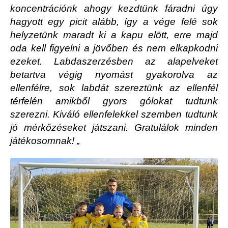
koncentrációnk ahogy kezdtünk fáradni úgy
hagyott egy picit alább, így a vége felé sok
helyzetünk maradt ki a kapu elött, erre majd
oda kell figyelni a jövőben és nem elkapkodni
ezeket. Labdaszerzésben az alapelveket
betartva végig nyomást gyakorolva az
ellenfélre, sok labdát szereztünk az ellenfél
térfelén amikből gyors gólokat tudtunk
szerezni. Kiváló ellenfelekkel szemben tudtunk
jó mérkőzéseket játszani. Gratulálok minden
játékosomnak! „