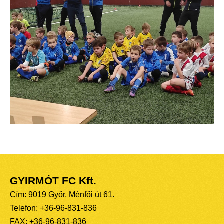
GYIRMÓT FC Kft.
Cím: 9019 Győr, Ménfői út 61.
Telefon: +36-96-831-836
FAX: +36-96-831-836