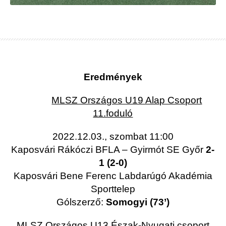
Eredmények
MLSZ Országos U19 Alap Csoport
11.foduló
2022.12.03., szombat 11:00
Kaposvári Rákóczi BFLA – Gyirmót SE Győr
2-
1 (2-0)
Kaposvári Bene Ferenc Labdarúgó Akadémia
Sporttelep
Gólszerző:
Somogyi (73’)
MLSZ Országos U13 Észak-Nyugati csoport