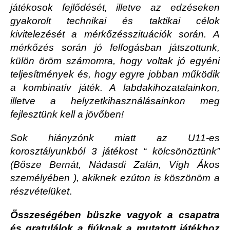
játékosok fejlődését, illetve az edzéseken
gyakorolt technikai és taktikai célok
kivitelezését a mérkőzésszituációk során. A
mérkőzés során jó felfogásban játszottunk,
külön öröm számomra, hogy voltak jó egyéni
teljesítmények és, hogy egyre jobban működik
a kombinatív játék. A labdakihozatalainkon,
illetve a helyzetkihasználásainkon meg
fejlesztünk kell a jövőben!
Sok hiányzónk miatt az U11-es
korosztályunkból 3 játékost “ kölcsönöztünk”
(Bősze Bernát, Nádasdi Zalán, Vígh Ákos
személyében ), akiknek ezúton is köszönöm a
részvételüket
.
Összeségében büszke vagyok a csapatra
és gratulálok a fiúknak a mutatott játékhoz