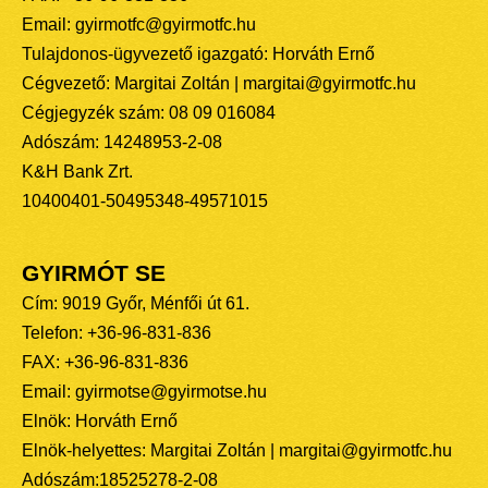
Email: gyirmotfc@gyirmotfc.hu
Tulajdonos-ügyvezető igazgató: Horváth Ernő
Cégvezető: Margitai Zoltán | margitai@gyirmotfc.hu
Cégjegyzék szám: 08 09 016084
Adószám: 14248953-2-08
K&H Bank Zrt.
10400401-50495348-49571015
GYIRMÓT SE
Cím: 9019 Győr, Ménfői út 61.
Telefon: +36-96-831-836
FAX: +36-96-831-836
Email: gyirmotse@gyirmotse.hu
Elnök: Horváth Ernő
Elnök-helyettes: Margitai Zoltán | margitai@gyirmotfc.hu
Adószám:18525278-2-08