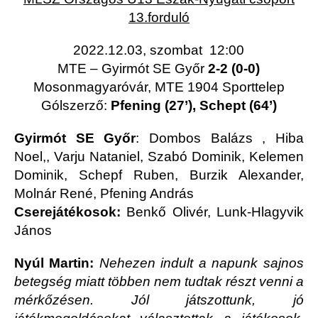
13.forduló
2022.12.03, szombat 12:00
MTE – Gyirmót SE Győr
2-2 (0-0)
Mosonmagyaróvár, MTE 1904 Sporttelep
Gólszerző:
Pfening (27’), Schept (64’)
Gyirmót SE Győr
: Dombos Balázs , Hiba
Noel,, Varju Nataniel, Szabó Dominik, Kelemen
Dominik, Schepf Ruben, Burzik Alexander,
Molnár René, Pfening András
Cserejátékosok:
Benkő Olivér, Lunk-Hlagyvik
János
Nyúl Martin:
Nehezen indult a napunk sajnos
betegség miatt többen nem tudtak részt venni a
mérkőzésen. Jól játszottunk, jó