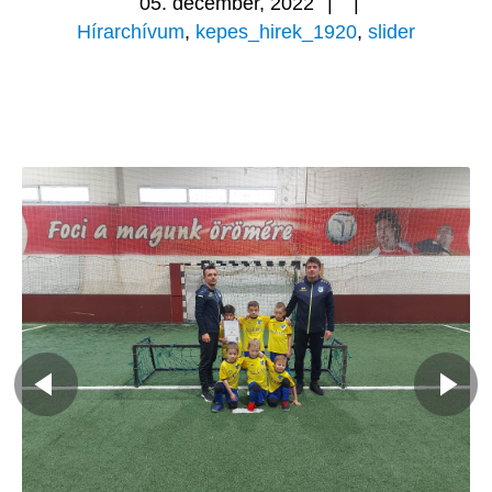
05. december, 2022
|
|
Hírarchívum
,
kepes_hirek_1920
,
slider