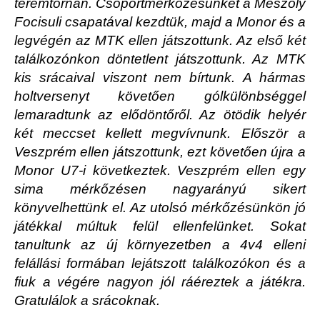
teremtornán. Csoportmérkőzésünket a Mészöly
Focisuli csapatával kezdtük, majd a Monor és a
legvégén az MTK ellen játszottunk. Az első két
találkozónkon döntetlent játszottunk. Az MTK
kis srácaival viszont nem bírtunk. A hármas
holtversenyt követően gólkülönbséggel
lemaradtunk az elődöntőről. Az ötödik helyér
két meccset kellett megvívnunk. Először a
Veszprém ellen játszottunk, ezt követően újra a
Monor U7-i következtek. Veszprém ellen egy
sima mérkőzésen nagyarányú sikert
könyvelhettünk el. Az utolsó mérkőzésünkön jó
játékkal múltuk felül ellenfelünket. Sokat
tanultunk az új környezetben a 4v4 elleni
felállási formában lejátszott találkozókon és a
fiuk a végére nagyon jól ráéreztek a játékra.
Gratulálok a srácoknak.