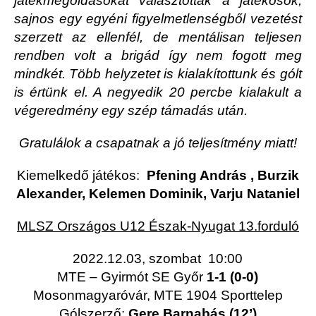
játékmegoldásokat választottak a játékosok,
sajnos egy egyéni figyelmetlenségből vezetést
szerzett az ellenfél, de mentálisan teljesen
rendben volt a brigád így nem fogott meg
mindkét. Több helyzetet is kialakítottunk és gólt
is értünk el. A negyedik 20 percbe kialakult a
végeredmény egy szép támadás után.
Gratulálok a csapatnak a jó teljesítmény miatt!
Kiemelkedő játékos:
Pfening András , Burzik
Alexander, Kelemen Dominik, Varju Nataniel
MLSZ Országos U12 Észak-Nyugat 13.forduló
2022.12.03, szombat 10:00
MTE – Gyirmót SE Győr
1-1 (0-0)
Mosonmagyaróvár, MTE 1904 Sporttelep
Gólszerző:
Gere Barnabás (12’)