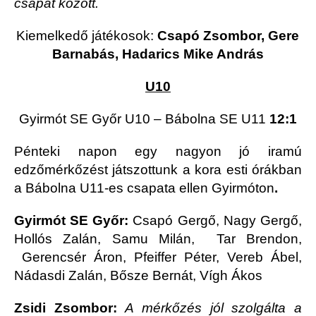
csapat között.
Kiemelkedő játékosok:
Csapó Zsombor, Gere
Barnabás, Hadarics Mike András
U10
Gyirmót SE Győr U10 – Bábolna SE U11
12:1
Pénteki napon egy nagyon jó iramú
edzőmérkőzést játszottunk a kora esti órákban
a Bábolna U11-es csapata ellen Gyirmóton
.
Gyirmót SE Győr:
Csapó Gergő, Nagy Gergő,
Hollós Zalán, Samu Milán, Tar Brendon,
Gerencsér Áron, Pfeiffer Péter, Vereb Ábel,
Nádasdi Zalán, Bősze Bernát, Vígh Ákos
Zsidi Zsombor:
A mérkőzés jól szolgálta a