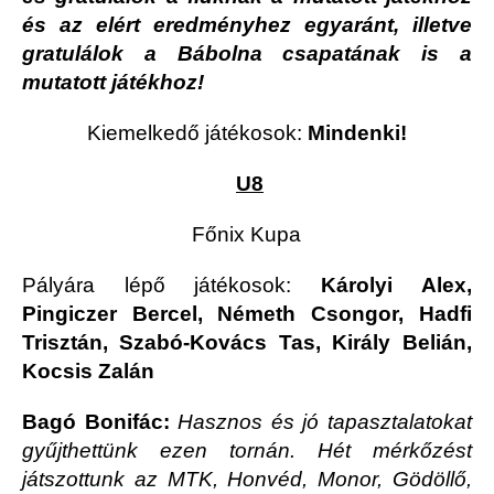
és az elért eredményhez egyaránt, illetve
gratulálok a Bábolna csapatának is a
mutatott játékhoz!
Kiemelkedő játékosok:
Mindenki!
U8
Főnix Kupa
Pályára lépő játékosok:
Károlyi Alex,
Pingiczer Bercel, Németh Csongor, Hadfi
Trisztán, Szabó-Kovács Tas, Király Belián,
Kocsis Zalán
Bagó Bonifác:
Hasznos és jó tapasztalatokat
gyűjthettünk ezen tornán. Hét mérkőzést
játszottunk az MTK, Honvéd, Monor, Gödöllő,