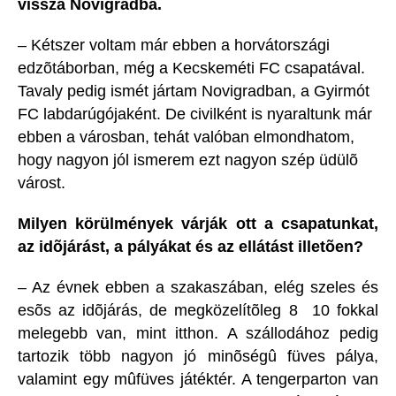
vissza Novigradba.
– Kétszer voltam már ebben a horvátországi
edzõtáborban, még a Kecskeméti FC csapatával.
Tavaly pedig ismét jártam Novigradban, a Gyirmót
FC labdarúgójaként. De civilként is nyaraltunk már
ebben a városban, tehát valóban elmondhatom,
hogy nagyon jól ismerem ezt nagyon szép üdülõ
várost.
Milyen körülmények várják ott a csapatunkat,
az idõjárást, a pályákat és az ellátást illetõen?
– Az évnek ebben a szakaszában, elég szeles és
esõs az idõjárás, de megközelítõleg 8  10 fokkal
melegebb van, mint itthon. A szállodához pedig
tartozik több nagyon jó minõségû füves pálya,
valamint egy mûfüves játéktér. A tengerparton van