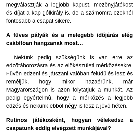
megválasztják a legjobb kapust, mezõnyjátékost
és díjat a kap gólkirály is, de a számomra ezeknél
fontosabb a csapat sikere.
A füves pályák és a melegebb idõjárás elég
csábítóan hangzanak most…
– Nekünk pedig szükségünk is van erre az
edzõtáborozásra és az elõkészületi mérkõzésekre.
Füvön edzeni és játszani valóban felüdülés lesz és
reméljük, hogy mikor hazaérünk, már
Magyarországon is azon folytatjuk a munkát. Az
pedig egyértelmû, hogy a mérkõzés a legjobb
edzés és nekünk ebbõl négy is lesz a jövõ héten.
Rutinos játékosként, hogyan vélekedsz a
csapatunk eddig elvégzett munkájával?