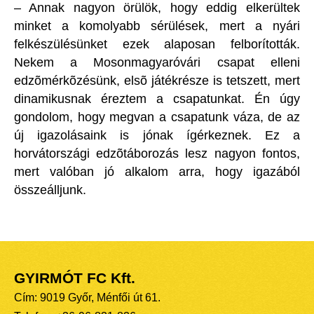
– Annak nagyon örülök, hogy eddig elkerültek
minket a komolyabb sérülések, mert a nyári
felkészülésünket ezek alaposan felborították.
Nekem a Mosonmagyaróvári csapat elleni
edzõmérkõzésünk, elsõ játékrésze is tetszett, mert
dinamikusnak éreztem a csapatunkat. Én úgy
gondolom, hogy megvan a csapatunk váza, de az
új igazolásaink is jónak ígérkeznek. Ez a
horvátországi edzõtáborozás lesz nagyon fontos,
mert valóban jó alkalom arra, hogy igazából
összeálljunk.
GYIRMÓT FC Kft.
Cím: 9019 Győr, Ménfői út 61.