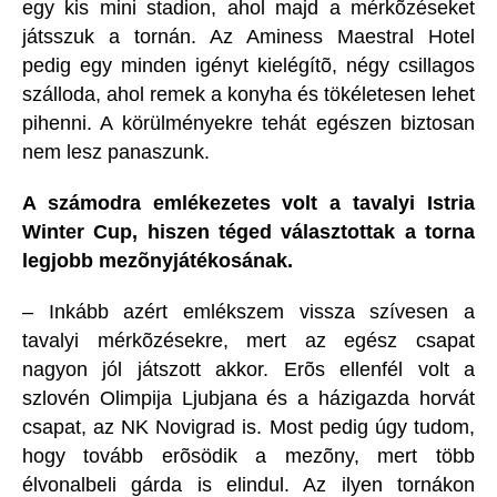
egy kis mini stadion, ahol majd a mérkõzéseket
játsszuk a tornán. Az Aminess Maestral Hotel
pedig egy minden igényt kielégítõ, négy csillagos
szálloda, ahol remek a konyha és tökéletesen lehet
pihenni. A körülményekre tehát egészen biztosan
nem lesz panaszunk.
A számodra emlékezetes volt a tavalyi Istria
Winter Cup, hiszen téged választottak a torna
legjobb mezõnyjátékosának.
– Inkább azért emlékszem vissza szívesen a
tavalyi mérkõzésekre, mert az egész csapat
nagyon jól játszott akkor. Erõs ellenfél volt a
szlovén Olimpija Ljubjana és a házigazda horvát
csapat, az NK Novigrad is. Most pedig úgy tudom,
hogy tovább erõsödik a mezõny, mert több
élvonalbeli gárda is elindul. Az ilyen tornákon