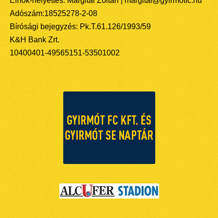
Elnök-helyettes: Margitai Zoltán | margitai@gyirmotfc.hu
Adószám:18525278-2-08
Bírósági bejegyzés: Pk.T.61.126/1993/59
K&H Bank Zrt.
10400401-49565151-53501002