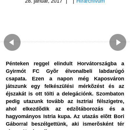
28. január, 2017
|
|
Hírarchívum
Pénteken reggel elindult Horvátországba a
Gyirmót FC Gyõr élvonalbeli labdarúgó
csapata. Ezen a napon még Kaposváron
játszunk egy felkészülési mérkõzést és az
éjszakát is ott tölti a delegációnk. Szombaton
pedig utazunk tovább az Isztriai félszigetre,
ahol elkezdõdik az edzõtáborozás és a
hagyományos Istria kupa. Az utazás elõtt Bori
Gáborral beszélgettünk, aki ismerõsként tér