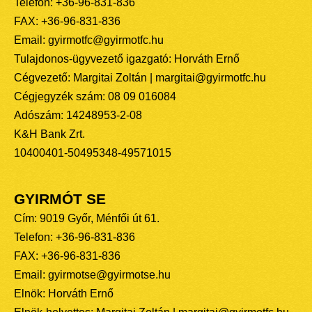
Telefon: +36-96-831-836
FAX: +36-96-831-836
Email: gyirmotfc@gyirmotfc.hu
Tulajdonos-ügyvezető igazgató: Horváth Ernő
Cégvezető: Margitai Zoltán | margitai@gyirmotfc.hu
Cégjegyzék szám: 08 09 016084
Adószám: 14248953-2-08
K&H Bank Zrt.
10400401-50495348-49571015
GYIRMÓT SE
Cím: 9019 Győr, Ménfői út 61.
Telefon: +36-96-831-836
FAX: +36-96-831-836
Email: gyirmotse@gyirmotse.hu
Elnök: Horváth Ernő