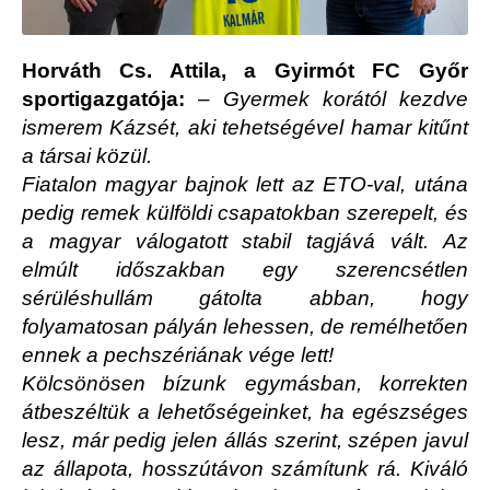
Horváth Cs. Attila, a Gyirmót FC Győr
sportigazgatója:
–
Gyermek korától kezdve
ismerem Kázsét, aki tehetségével hamar kitűnt
a társai közül.
Fiatalon magyar bajnok lett az ETO-val, utána
pedig remek külföldi csapatokban szerepelt, és
a magyar válogatott stabil tagjává vált. Az
elmúlt időszakban egy szerencsétlen
sérüléshullám gátolta abban, hogy
folyamatosan pályán lehessen, de remélhetően
ennek a pechszériának vége lett!
Kölcsönösen bízunk egymásban, korrekten
átbeszéltük a lehetőségeinket, ha egészséges
lesz, már pedig jelen állás szerint, szépen javul
az állapota, hosszútávon számítunk rá. Kiváló