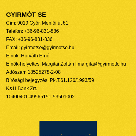
GYIRMÓT SE
Cím: 9019 Győr, Ménfői út 61.
Telefon: +36-96-831-836
FAX: +36-96-831-836
Email: gyirmotse@gyirmotse.hu
Elnök: Horváth Ernő
Elnök-helyettes: Margitai Zoltán | margitai@gyirmotfc.hu
Adószám:18525278-2-08
Bírósági bejegyzés: Pk.T.61.126/1993/59
K&H Bank Zrt.
10400401-49565151-53501002