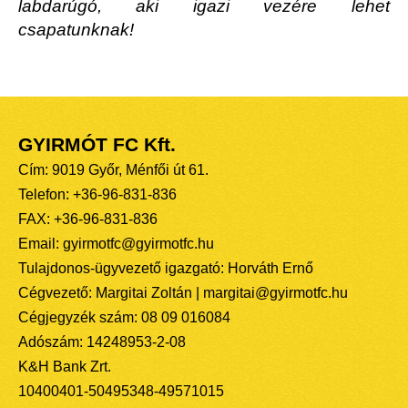
labdarúgó, aki igazi vezére lehet
csapatunknak!
GYIRMÓT FC Kft.
Cím: 9019 Győr, Ménfői út 61.
Telefon: +36-96-831-836
FAX: +36-96-831-836
Email: gyirmotfc@gyirmotfc.hu
Tulajdonos-ügyvezető igazgató: Horváth Ernő
Cégvezető: Margitai Zoltán | margitai@gyirmotfc.hu
Cégjegyzék szám: 08 09 016084
Adószám: 14248953-2-08
K&H Bank Zrt.
10400401-50495348-49571015