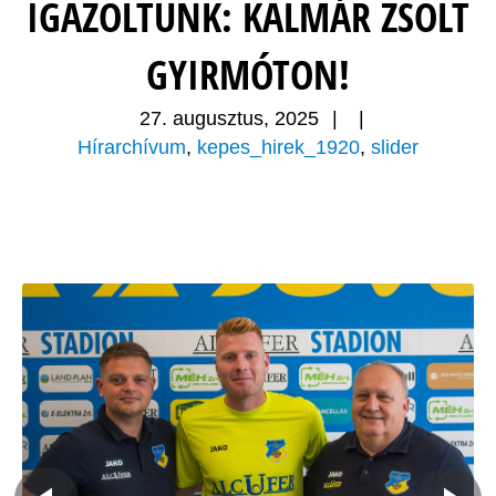
IGAZOLTUNK: KALMÁR ZSOLT
GYIRMÓTON!
27. augusztus, 2025
|
|
Hírarchívum
,
kepes_hirek_1920
,
slider