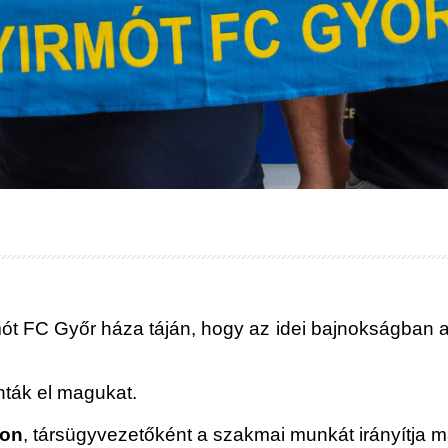
t FC Győr háza táján, hogy az idei bajnokságban a k
nták el magukat.
ron
, társügyvezetőként a szakmai munkát irányítja m