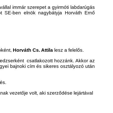
állal immár szerepet a gyirmóti labdarúgás
ót SE-ben elnök nagybátyja Horváth Ernő
óként,
Horváth Cs. Attila
lesz a felelős.
nedzserként csatlakozott hozzánk. Akkor az
yei bajnoki cím és sikeres osztályozó után
és.
k vezetője volt, aki szerződése lejártával