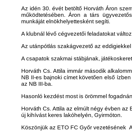
Az idén 30. évét betöltő Horváth Áron sze
működtetésében. Áron a társ ügyvezetős
munkáját elnökhelyettesként segíti.
A klubnál lévő cégvezetői feladatokat válto
Az utánpótlás szakágvezető az eddigiek
A csapatok szakmai stábjának, játékoskeret
Horváth Cs. Attila immár második alkalomm
NB II-es bajnoki címet követően első ízbe
az NB III-ba.
Hasonló kezdést most is örömmel fogadnánk
Horváth Cs. Attila az elmúlt négy évben az
új kihívást keres lakóhelyén, Gyirmóton.
Köszönjük az ETO FC Győr vezetésének At