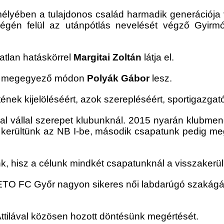
mélyében a tulajdonos család harmadik generációja v
égén felül az utánpótlás nevelését végző Gyirm
zatlan hatáskörrel
Margitai Zoltán
látja el.
kel megegyező módon
Polyák Gábor
lesz.
ének kijelöléséért, azok szerepléséért, sportigazgat
al vállal szerepet klubunknál. 2015 nyarán klubme
n kerültünk az NB I-be, második csapatunk pedig meg
, hisz a célunk mindkét csapatunknál a visszakerül
 ETO FC Győr nagyon sikeres női labdarúgó szakágána
tilával közösen hozott döntésünk megértését.