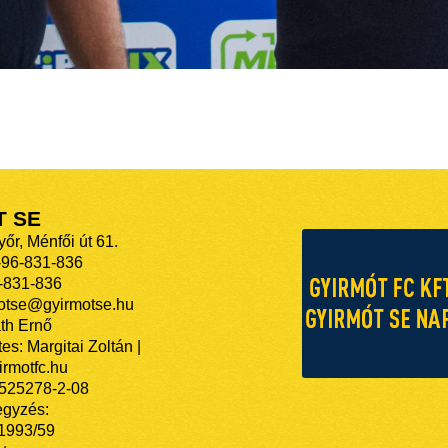
T SE
őr, Ménfői út 61.
-96-831-836
-831-836
motse@gyirmotse.hu
th Ernő
es: Margitai Zoltán |
rmotfc.hu
525278-2-08
egyzés:
/1993/59