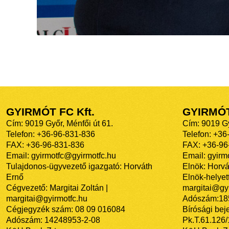
GYIRMÓT FC Kft.
GYIRMÓ
Cím: 9019 Győr, Ménfői út 61.
Cím: 9019 Gy
Telefon: +36-96-831-836
Telefon: +36
FAX: +36-96-831-836
FAX: +36-96
Email: gyirmotfc@gyirmotfc.hu
Email: gyir
Tulajdonos-ügyvezető igazgató: Horváth
Elnök: Horvá
Ernő
Elnök-helyett
Cégvezető: Margitai Zoltán |
margitai@gyi
margitai@gyirmotfc.hu
Adószám:18
Cégjegyzék szám: 08 09 016084
Bírósági bej
Adószám: 14248953-2-08
Pk.T.61.126