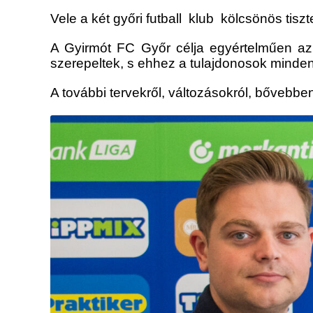
Vele a két győri futball klub kölcsönös tis
A Gyirmót FC Győr célja egyértelműen az
szerepeltek, s ehhez a tulajdonosok minde
A további tervekről, változásokról, bővebbe