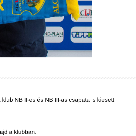
lub NB II-es és NB III-as csapata is kiesett
ajd a klubban.