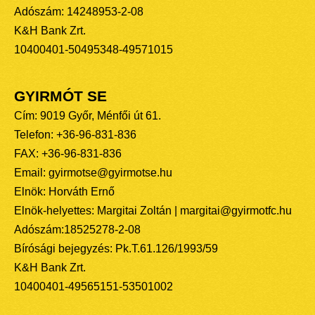
Adószám: 14248953-2-08
K&H Bank Zrt.
10400401-50495348-49571015
GYIRMÓT SE
Cím: 9019 Győr, Ménfői út 61.
Telefon: +36-96-831-836
FAX: +36-96-831-836
Email: gyirmotse@gyirmotse.hu
Elnök: Horváth Ernő
Elnök-helyettes: Margitai Zoltán | margitai@gyirmotfc.hu
Adószám:18525278-2-08
Bírósági bejegyzés: Pk.T.61.126/1993/59
K&H Bank Zrt.
10400401-49565151-53501002