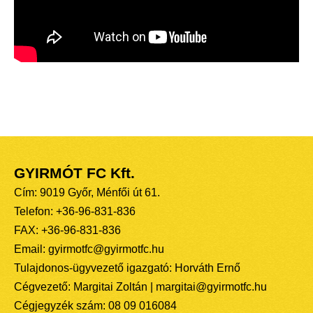
GYIRMÓT FC Kft.
Cím: 9019 Győr, Ménfői út 61.
Telefon: +36-96-831-836
FAX: +36-96-831-836
Email: gyirmotfc@gyirmotfc.hu
Tulajdonos-ügyvezető igazgató: Horváth Ernő
Cégvezető: Margitai Zoltán | margitai@gyirmotfc.hu
Cégjegyzék szám: 08 09 016084