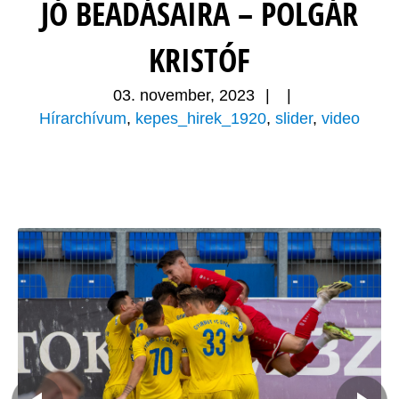
JÓ BEADÁSAIRA – POLGÁR
KRISTÓF
03. november, 2023
|
|
Hírarchívum
,
kepes_hirek_1920
,
slider
,
video