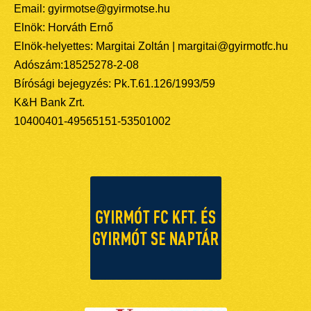
Email: gyirmotse@gyirmotse.hu
Elnök: Horváth Ernő
Elnök-helyettes: Margitai Zoltán | margitai@gyirmotfc.hu
Adószám:18525278-2-08
Bírósági bejegyzés: Pk.T.61.126/1993/59
K&H Bank Zrt.
10400401-49565151-53501002