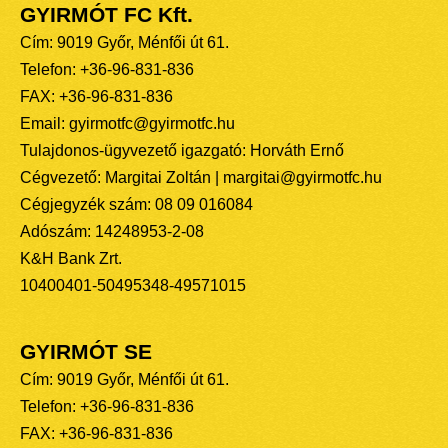
GYIRMÓT FC Kft.
Cím: 9019 Győr, Ménfői út 61.
Telefon: +36-96-831-836
FAX: +36-96-831-836
Email: gyirmotfc@gyirmotfc.hu
Tulajdonos-ügyvezető igazgató: Horváth Ernő
Cégvezető: Margitai Zoltán | margitai@gyirmotfc.hu
Cégjegyzék szám: 08 09 016084
Adószám: 14248953-2-08
K&H Bank Zrt.
10400401-50495348-49571015
GYIRMÓT SE
Cím: 9019 Győr, Ménfői út 61.
Telefon: +36-96-831-836
FAX: +36-96-831-836