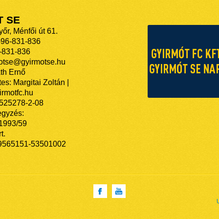
T SE
őr, Ménfői út 61.
-96-831-836
-831-836
motse@gyirmotse.hu
th Ernő
es: Margitai Zoltán |
rmotfc.hu
525278-2-08
egyzés:
/1993/59
t.
9565151-53501002