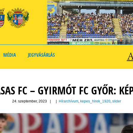
MÉDIA
JEGYVÁSÁRLÁS
SAS FC – GYIRMÓT FC GYŐR: KÉ
24. szeptember, 2023
|
|
Hírarchívum
,
kepes_hirek_1920
,
slider