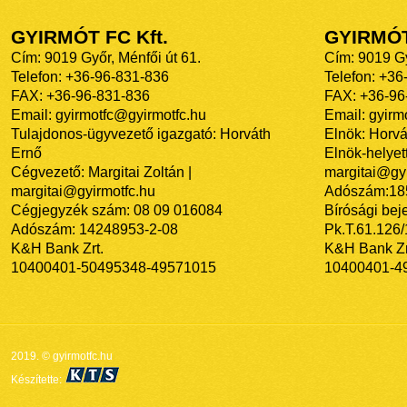
GYIRMÓT FC Kft.
GYIRMÓ
Cím: 9019 Győr, Ménfői út 61.
Cím: 9019 Gy
Telefon: +36-96-831-836
Telefon: +36
FAX: +36-96-831-836
FAX: +36-96
Email: gyirmotfc@gyirmotfc.hu
Email: gyir
Tulajdonos-ügyvezető igazgató: Horváth
Elnök: Horvá
Ernő
Elnök-helyett
Cégvezető: Margitai Zoltán |
margitai@gyi
margitai@gyirmotfc.hu
Adószám:18
Cégjegyzék szám: 08 09 016084
Bírósági bej
Adószám: 14248953-2-08
Pk.T.61.126
K&H Bank Zrt.
K&H Bank Zr
10400401-50495348-49571015
10400401-4
2019. © gyirmotfc.hu
Készítette: