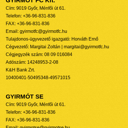
GYIRMÓT FC Kft.
Cím: 9019 Győr, Ménfői út 61.
Telefon: +36-96-831-836
FAX: +36-96-831-836
Email: gyirmotfc@gyirmotfc.hu
Tulajdonos-ügyvezető igazgató: Horváth Ernő
Cégvezető: Margitai Zoltán | margitai@gyirmotfc.hu
Cégjegyzék szám: 08 09 016084
Adószám: 14248953-2-08
K&H Bank Zrt.
10400401-50495348-49571015
GYIRMÓT SE
Cím: 9019 Győr, Ménfői út 61.
Telefon: +36-96-831-836
FAX: +36-96-831-836
Email: gyirmotse@gyirmotse.hu