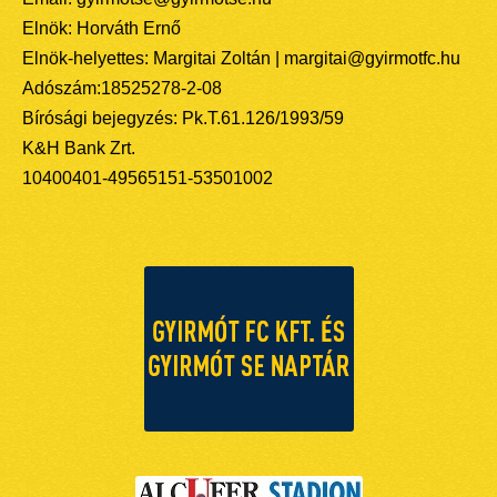
Elnök: Horváth Ernő
Elnök-helyettes: Margitai Zoltán | margitai@gyirmotfc.hu
Adószám:18525278-2-08
Bírósági bejegyzés: Pk.T.61.126/1993/59
K&H Bank Zrt.
10400401-49565151-53501002