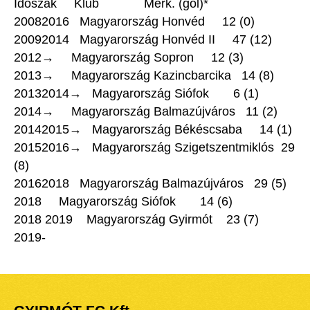
Idõszak
Klub
Mérk. (gól)*
20082016
Magyarország Honvéd
12 (0)
20092014
Magyarország Honvéd II
47 (12)
2012→
Magyarország Sopron
12 (3)
2013→
Magyarország Kazincbarcika
14 (8)
20132014→
Magyarország Siófok
6 (1)
2014→
Magyarország Balmazújváros
11 (2)
20142015→
Magyarország Békéscsaba
14 (1)
20152016→
Magyarország Szigetszentmiklós
29
(8)
20162018
Magyarország Balmazújváros
29 (5)
2018
Magyarország Siófok
14 (6)
2018 2019
Magyarország Gyirmót
23 (7)
2019-