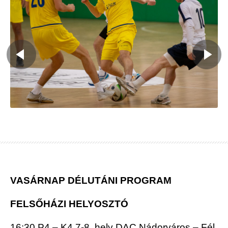
VASÁRNAP DÉLUTÁNI PROGRAM
FELSŐHÁZI HELYOSZTÓ
16:30 P4 – K4 7-8. hely DAC Nádorváros – Fél