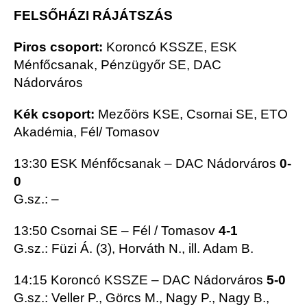
FELSŐHÁZI RÁJÁTSZÁS
Piros csoport:
Koroncó KSSZE, ESK
Ménfőcsanak, Pénzügyőr SE, DAC
Nádorváros
Kék csoport:
Mezőörs KSE, Csornai SE, ETO
Akadémia, Fél/ Tomasov
13:30 ESK Ménfőcsanak – DAC Nádorváros
0-
0
G.sz.: –
13:50 Csornai SE – Fél / Tomasov
4-1
G.sz.: Füzi Á. (3), Horváth N., ill. Adam B.
14:15 Koroncó KSSZE – DAC Nádorváros
5-0
G.sz.: Veller P., Görcs M., Nagy P., Nagy B.,