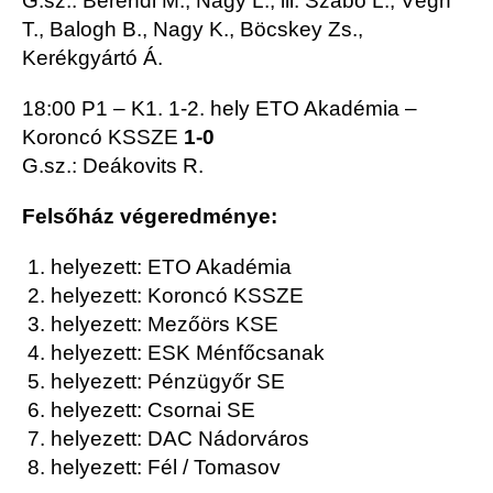
G.sz.: Berendi M., Nagy L., ill. Szabó L., Végh
T., Balogh B., Nagy K., Böcskey Zs.,
Kerékgyártó Á.
18:00 P1 – K1. 1-2. hely ETO Akadémia –
Koroncó KSSZE
1-0
G.sz.: Deákovits R.
Felsőház végeredménye:
1. helyezett: ETO Akadémia
2. helyezett: Koroncó KSSZE
3. helyezett: Mezőörs KSE
4. helyezett: ESK Ménfőcsanak
5. helyezett: Pénzügyőr SE
6. helyezett: Csornai SE
7. helyezett: DAC Nádorváros
8. helyezett: Fél / Tomasov