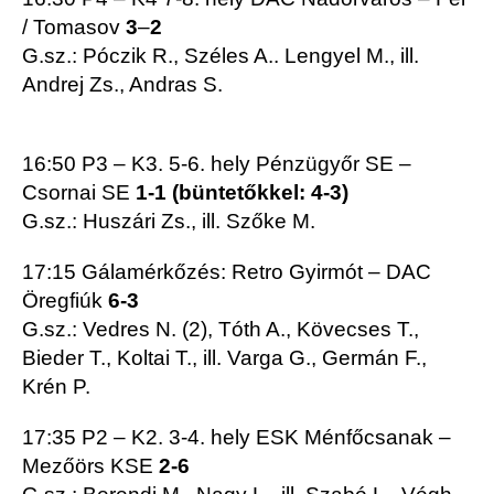
/ Tomasov
3
–
2
G.sz.: Póczik R., Széles A.. Lengyel M., ill.
Andrej Zs., Andras S.
16:50 P3 – K3. 5-6. hely Pénzügyőr SE –
Csornai SE
1-1 (büntetőkkel: 4-3)
G.sz.: Huszári Zs., ill. Szőke M.
17:15 Gálamérkőzés: Retro Gyirmót – DAC
Öregfiúk
6-3
G.sz.: Vedres N. (2), Tóth A., Kövecses T.,
Bieder T., Koltai T., ill. Varga G., Germán F.,
Krén P.
17:35 P2 – K2. 3-4. hely ESK Ménfőcsanak –
Mezőörs KSE
2-6