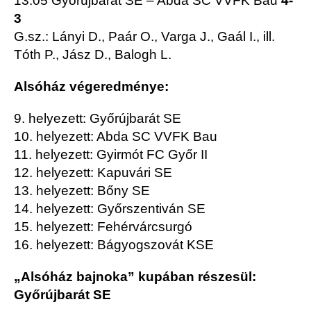
13:05 Győrújbarát SE – Abda SC VVFK Bau
4-
3
G.sz.: Lányi D., Paár O., Varga J., Gaál I., ill.
Tóth P., Jász D., Balogh L.
Alsóház végeredménye:
9. helyezett: Győrújbarát SE
10. helyezett: Abda SC VVFK Bau
11. helyezett: Gyirmót FC Győr II
12. helyezett: Kapuvári SE
13. helyezett: Bőny SE
14. helyezett: Győrszentiván SE
15. helyezett: Fehérvárcsurgó
16. helyezett: Bágyogszovát KSE
„Alsóház bajnoka” kupában részesül:
Győrújbarát SE