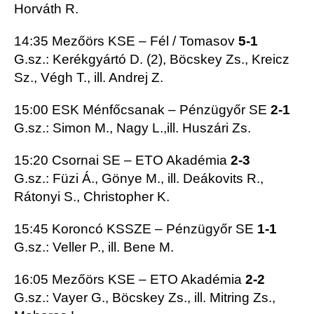
Horváth R.
14:35 Mezőörs KSE – Fél / Tomasov
5-1
G.sz.: Kerékgyártó D. (2), Böcskey Zs., Kreicz
Sz., Végh T., ill. Andrej Z.
15:00 ESK Ménfőcsanak – Pénzügyőr SE
2-1
G.sz.: Simon M., Nagy L.,ill. Huszári Zs.
15:20 Csornai SE – ETO Akadémia
2-3
G.sz.: Füzi Á., Gönye M., ill. Deákovits R.,
Rátonyi S., Christopher K.
15:45 Koroncó KSSZE – Pénzügyőr SE
1-1
G.sz.: Veller P., ill. Bene M.
16:05 Mezőörs KSE – ETO Akadémia
2-2
G.sz.: Vayer G., Böcskey Zs., ill. Mitring Zs.,