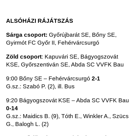
ALSÓHÁZI RÁJÁTSZÁS
Sárga csoport:
Győrújbarát SE, Bőny SE,
Gyirmót FC Győr II, Fehérvárcsurgó
Zöld csoport
: Kapuvári SE, Bágyogszovát
KSE, Győrszentiván SE, Abda SC VVFK Bau
9:00 Bőny SE – Fehérvárcsurgó
2-1
G.sz.: Szabó P. (2), ill. Bus
9:20 Bágyogszovát KSE – Abda SC VVFK Bau
0-14
G.sz.: Maidics B. (9), Tóth E., Winkler A., Szücs
G., Balogh L. (2)