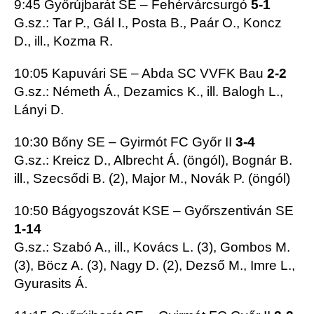
9:45 Győrújbarát SE – Fehérvárcsurgó
5-1
G.sz.: Tar P., Gál I., Posta B., Paár O., Koncz
D., ill., Kozma R.
10:05 Kapuvári SE – Abda SC VVFK Bau
2-2
G.sz.: Németh Á., Dezamics K., ill. Balogh L.,
Lányi D.
10:30 Bőny SE – Gyirmót FC Győr II
3-4
G.sz.: Kreicz D., Albrecht Á. (öngól), Bognár B.
ill., Szecsődi B. (2), Major M., Novák P. (öngól)
10:50 Bágyogszovát KSE – Győrszentiván SE
1-14
G.sz.: Szabó A., ill., Kovács L. (3), Gombos M.
(3), Böcz A. (3), Nagy D. (2), Dezső M., Imre L.,
Gyurasits Á.