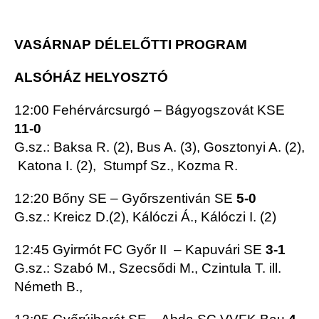
VASÁRNAP DÉLELŐTTI PROGRAM
ALSÓHÁZ HELYOSZTÓ
12:00 Fehérvárcsurgó – Bágyogszovát KSE
11-0
G.sz.: Baksa R. (2), Bus A. (3), Gosztonyi A. (2),
Katona I. (2), Stumpf Sz., Kozma R.
12:20 Bőny SE – Győrszentiván SE
5-0
G.sz.: Kreicz D.(2), Kálóczi Á., Kálóczi I. (2)
12:45 Gyirmót FC Győr II – Kapuvári SE
3-1
G.sz.: Szabó M., Szecsődi M., Czintula T. ill.
Németh B.,