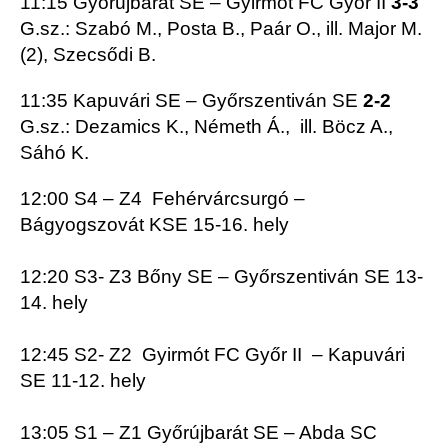
11:15 Győrújbarát SE – Gyirmót FC Győr II
3-3
G.sz.: Szabó M., Posta B., Paár O., ill. Major M.
(2), Szecsődi B.
11:35 Kapuvári SE – Győrszentiván SE
2-2
G.sz.: Dezamics K., Németh Á., ill. Böcz A.,
Sáhó K.
12:00 S4 – Z4 Fehérvárcsurgó –
Bágyogszovát KSE 15-16. hely
12:20 S3- Z3 Bőny SE – Győrszentiván SE 13-
14. hely
12:45 S2- Z2 Gyirmót FC Győr II – Kapuvári
SE 11-12. hely
13:05 S1 – Z1 Győrújbarát SE – Abda SC