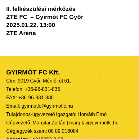
II. felkészülési mérkőzés
ZTE FC – Gyirmót FC Győr
2025.01.22. 13:00
ZTE Aréna
GYIRMÓT FC Kft.
Cím: 9019 Győr, Ménfői út 61.
Telefon: +36-96-831-836
FAX: +36-96-831-836
Email: gyirmotfc@gyirmotfc.hu
Tulajdonos-ügyvezető igazgató: Horváth Ernő
Cégvezető: Margitai Zoltán | margitai@gyirmotfc.hu
Cégjegyzék szám: 08 09 016084