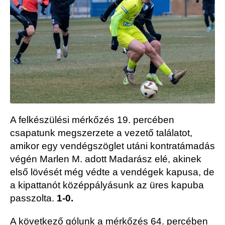
A felkészülési mérkőzés 19. percében
csapatunk megszerzete a vezető találatot,
amikor egy vendégszöglet utáni kontratámadás
végén Marlen M. adott Madarász elé, akinek
első lövését még védte a vendégek kapusa, de
a kipattanót középpályásunk az üres kapuba
passzolta.
1-0.
A következő gólunk a mérkőzés 64. percében