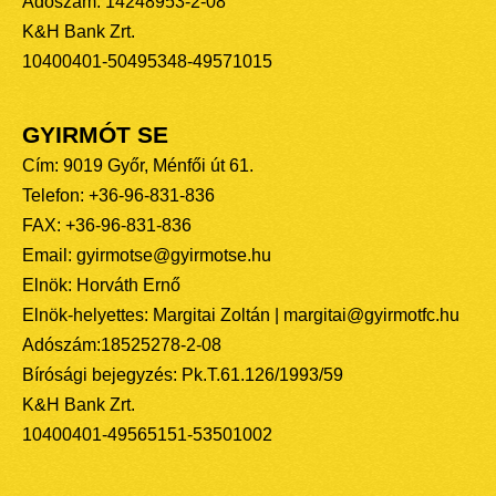
Adószám: 14248953-2-08
K&H Bank Zrt.
10400401-50495348-49571015
GYIRMÓT SE
Cím: 9019 Győr, Ménfői út 61.
Telefon: +36-96-831-836
FAX: +36-96-831-836
Email: gyirmotse@gyirmotse.hu
Elnök: Horváth Ernő
Elnök-helyettes: Margitai Zoltán | margitai@gyirmotfc.hu
Adószám:18525278-2-08
Bírósági bejegyzés: Pk.T.61.126/1993/59
K&H Bank Zrt.
10400401-49565151-53501002