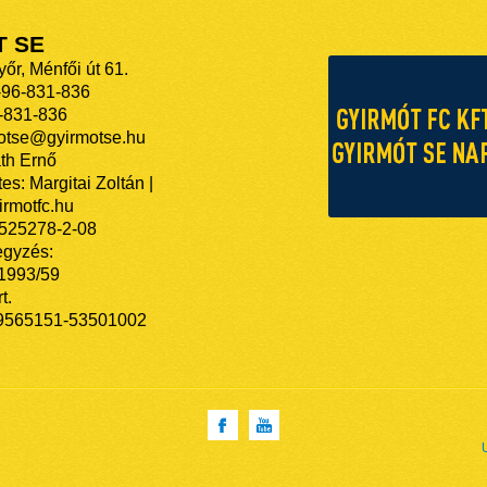
T SE
őr, Ménfői út 61.
-96-831-836
-831-836
motse@gyirmotse.hu
th Ernő
es: Margitai Zoltán |
rmotfc.hu
525278-2-08
egyzés:
/1993/59
t.
9565151-53501002