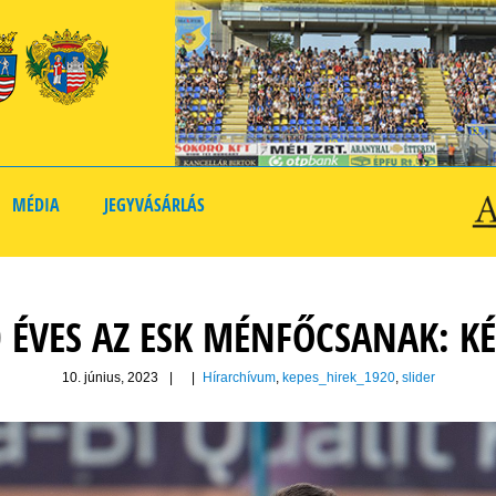
MÉDIA
JEGYVÁSÁRLÁS
 ÉVES AZ ESK MÉNFŐCSANAK: K
10. június, 2023
|
|
Hírarchívum
,
kepes_hirek_1920
,
slider