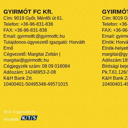
GYIRMÓT FC Kft.
GYIRMÓ
Cím: 9019 Győr, Ménfői út 61.
Cím: 9019 Gy
Telefon: +36-96-831-836
Telefon: +36
FAX: +36-96-831-836
FAX: +36-96
Email: gyirmotfc@gyirmotfc.hu
Email: gyir
Tulajdonos-ügyvezető igazgató: Horváth
Elnök: Horvá
Ernő
Elnök-helyett
Cégvezető: Margitai Zoltán |
margitai@gyi
margitai@gyirmotfc.hu
Adószám:18
Cégjegyzék szám: 08 09 016084
Bírósági bej
Adószám: 14248953-2-08
Pk.T.61.126
K&H Bank Zrt.
K&H Bank Zr
10400401-50495348-49571015
10400401-4
2019. © gyirmotfc.hu
Készítette: