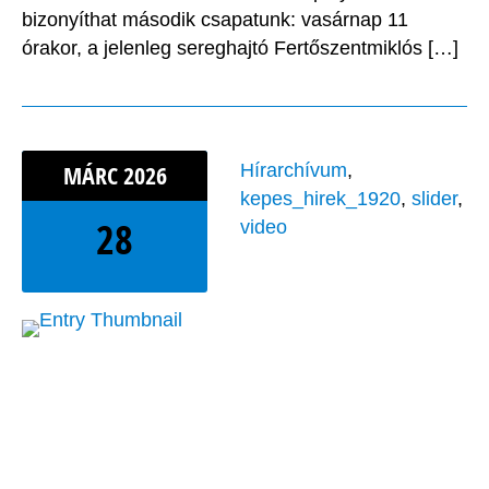
bizonyíthat második csapatunk: vasárnap 11
órakor, a jelenleg sereghajtó Fertőszentmiklós […]
MÁRC
2026
Hírarchívum
,
kepes_hirek_1920
,
slider
,
28
video