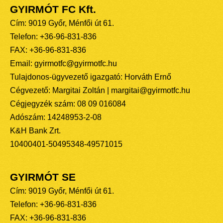
GYIRMÓT FC Kft.
Cím: 9019 Győr, Ménfői út 61.
Telefon: +36-96-831-836
FAX: +36-96-831-836
Email: gyirmotfc@gyirmotfc.hu
Tulajdonos-ügyvezető igazgató: Horváth Ernő
Cégvezető: Margitai Zoltán | margitai@gyirmotfc.hu
Cégjegyzék szám: 08 09 016084
Adószám: 14248953-2-08
K&H Bank Zrt.
10400401-50495348-49571015
GYIRMÓT SE
Cím: 9019 Győr, Ménfői út 61.
Telefon: +36-96-831-836
FAX: +36-96-831-836