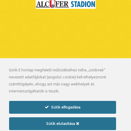
Sütik E honlap megfelelő működéséhez néha „sütiknek”
nevezett adatfájlokat (angolul: cookie) kell elhelyeznünk
BELSŐ VISSZAÉLÉS BEJELENTÉSI RENDSZER
számítógépén, ahogy azt más nagy webhelyek és
KAPCSOLAT
UTÁNPÓTLÁS
internetszolgáltatók is teszik.
PÁLYARENDSZABÁLYOK
ADATKEZELÉSI TÁJÉKOZTATÓ
Sütik elfogadása
2019. © gyirmotfc.hu
Készítette:
Sütik elutasítása