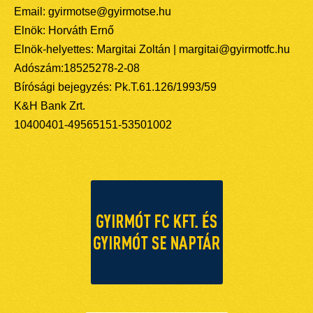
Email: gyirmotse@gyirmotse.hu
Elnök: Horváth Ernő
Elnök-helyettes: Margitai Zoltán | margitai@gyirmotfc.hu
Adószám:18525278-2-08
Bírósági bejegyzés: Pk.T.61.126/1993/59
K&H Bank Zrt.
10400401-49565151-53501002