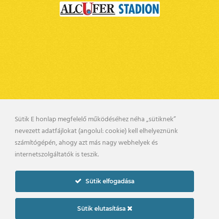
Sütik E honlap megfelelő működéséhez néha „sütiknek”
nevezett adatfájlokat (angolul: cookie) kell elhelyeznünk
BELSŐ VISSZAÉLÉS BEJELENTÉSI RENDSZER
számítógépén, ahogy azt más nagy webhelyek és
KAPCSOLAT
UTÁNPÓTLÁS
internetszolgáltatók is teszik.
PÁLYARENDSZABÁLYOK
ADATKEZELÉSI TÁJÉKOZTATÓ
Sütik elfogadása
2019. © gyirmotfc.hu
Készítette:
Sütik elutasítása