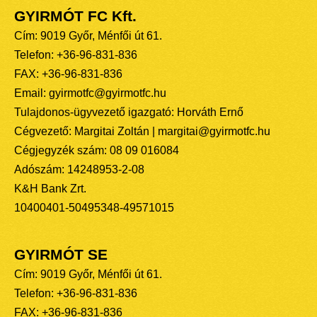
GYIRMÓT FC Kft.
Cím: 9019 Győr, Ménfői út 61.
Telefon: +36-96-831-836
FAX: +36-96-831-836
Email: gyirmotfc@gyirmotfc.hu
Tulajdonos-ügyvezető igazgató: Horváth Ernő
Cégvezető: Margitai Zoltán | margitai@gyirmotfc.hu
Cégjegyzék szám: 08 09 016084
Adószám: 14248953-2-08
K&H Bank Zrt.
10400401-50495348-49571015
GYIRMÓT SE
Cím: 9019 Győr, Ménfői út 61.
Telefon: +36-96-831-836
FAX: +36-96-831-836