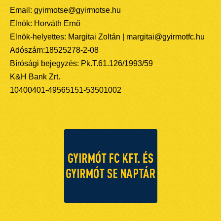
Email: gyirmotse@gyirmotse.hu
Elnök: Horváth Ernő
Elnök-helyettes: Margitai Zoltán | margitai@gyirmotfc.hu
Adószám:18525278-2-08
Bírósági bejegyzés: Pk.T.61.126/1993/59
K&H Bank Zrt.
10400401-49565151-53501002