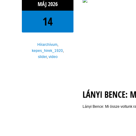
MÁJ
2026
14
Hírarchívum
,
kepes_hirek_1920
,
slider
,
video
LÁNYI BENCE: 
Lányi Bence: Mi össze voltunk r