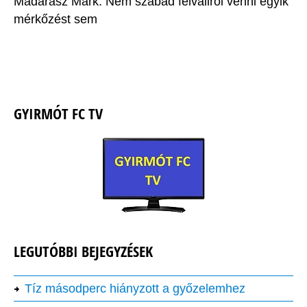
Madarász Márk: Nem szabad félvállról venni egyik
mérkőzést sem
GYIRMÓT FC TV
LEGUTÓBBI BEJEGYZÉSEK
Tíz másodperc hiányzott a győzelemhez