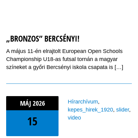
„BRONZOS” BERCSÉNYI!
A május 11-én elrajtolt European Open Schools
Championship U18-as futsal tornán a magyar
színeket a győri Bercsényi iskola csapata is […]
MÁJ
2026
Hírarchívum
,
kepes_hirek_1920
,
slider
,
15
video