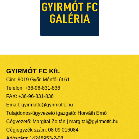
GYIRMÓT FC Kft.
Cím: 9019 Győr, Ménfői út 61.
Telefon: +36-96-831-836
FAX: +36-96-831-836
Email: gyirmotfc@gyirmotfc.hu
Tulajdonos-ügyvezető igazgató: Horváth Ernő
Cégvezető: Margitai Zoltán | margitai@gyirmotfc.hu
Cégjegyzék szám: 08 09 016084
Adószám: 14248953-2-08