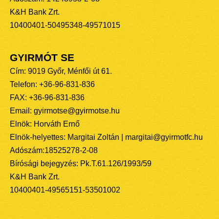
K&H Bank Zrt.
10400401-50495348-49571015
GYIRMÓT SE
Cím: 9019 Győr, Ménfői út 61.
Telefon: +36-96-831-836
FAX: +36-96-831-836
Email: gyirmotse@gyirmotse.hu
Elnök: Horváth Ernő
Elnök-helyettes: Margitai Zoltán | margitai@gyirmotfc.hu
Adószám:18525278-2-08
Bírósági bejegyzés: Pk.T.61.126/1993/59
K&H Bank Zrt.
10400401-49565151-53501002